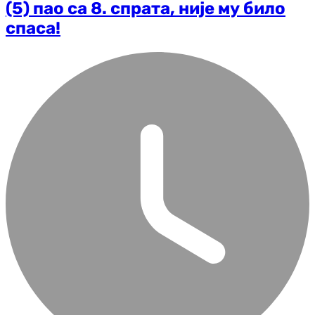
(5) пао са 8. спрата, није му било
спаса!