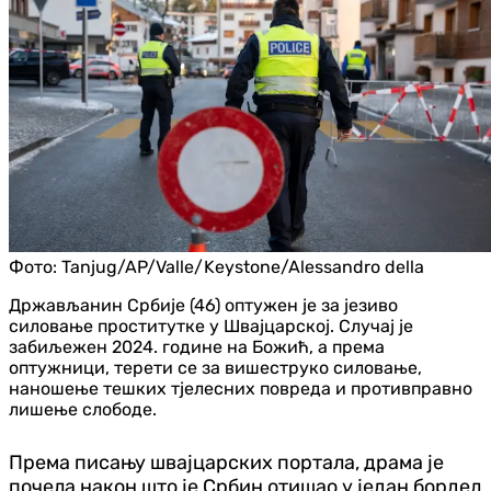
Фото:
Tanjug/AP/Valle/Keystone/Alessandro della
Држављанин Србије (46) оптужен је за језиво
силовање проститутке у Швајцарској. Случај је
забиљежен 2024. године на Божић, а према
оптужници, терети се за вишеструко силовање,
наношење тешких тјелесних повреда и противправно
лишење слободе.
Према писању швајцарских портала, драма је
почела након што је Србин отишао у један бордел