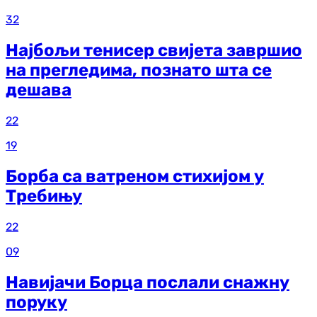
32
Најбољи тенисер свијета завршио
на прегледима, познато шта се
дешава
22
19
Борба са ватреном стихијом у
Требињу
22
09
Навијачи Борца послали снажну
поруку