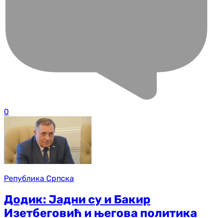
0
Република Српска
Додик: Јадни су и Бакир
Изетбеговић и његова политика