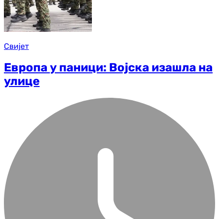
Свијет
Европа у паници: Војска изашла на
улице