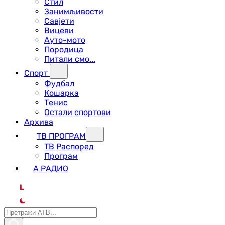
Стил
Занимљивости
Савјети
Вицеви
Ауто-мото
Породица
Питали смо...
Спорт
Фудбал
Кошарка
Тенис
Остали спортови
Архива
ТВ ПРОГРАМ
ТВ Распоред
Програм
А РАДИО
L