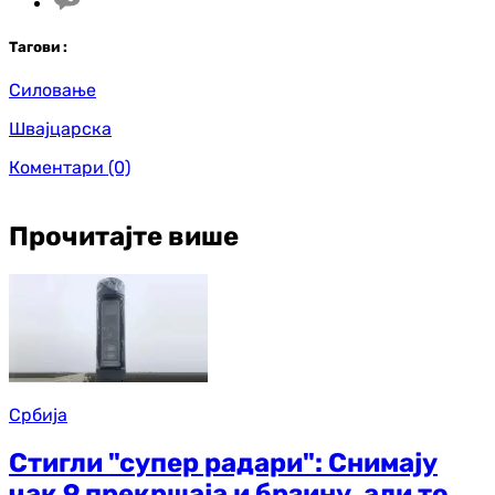
Таг
ови
:
Силовање
Швајцарска
Коментари
(0)
Прочитајте више
Србија
Стигли "супер радари": Снимају
чак 9 прекршаја и брзину, али то