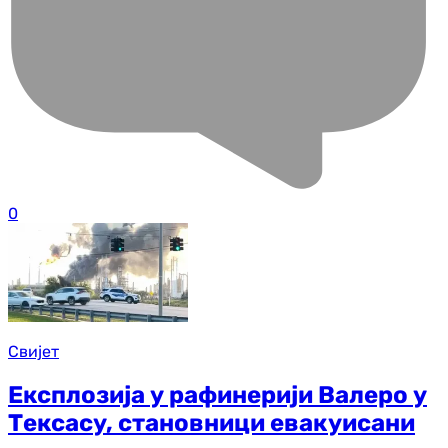
0
Свијет
Експлозија у рафинерији Валеро у
Тексасу, становници евакуисани