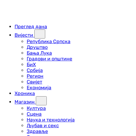
Преглед дана
Вијести
Република Српска
Друштво
Бања Лука
Градови и општине
БиХ
Србија
Регион
Свијет
Економија
Хроника
Магазин
Култура
Сцена
Наука и технологија
Љубав и секс
Здравље