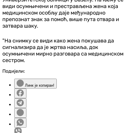
види осумњичени и престрављена жена која
медицинском особљу даје међународно
препознат знак за помоћ, више пута отвара и
затвара шаку.
"На снимку се види како жена покушава да
сигнализира да је жртва насиља, док
осумњичени мирно разговара са медицинском
сестром.
Подијели:
Линк је копиран!