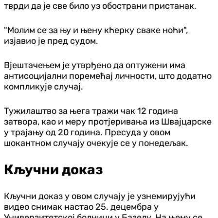
тврди да је све било уз обострани пристанак.
"Молим се за њу и њену кћерку сваке ноћи",
изјавио је пред судом.
Вјештачењем је утврђено да оптужени има
антисоцијални поремећај личности, што додатно
компликује случај.
Тужилаштво за њега тражи чак 12 година
затвора, као и меру протјеривања из Швајцарске
у трајању од 20 година. Пресуда у овом
шокантном случају очекује се у понедељак.
Кључни доказ
Кључни доказ у овом случају је узнемирујући
видео снимак настао 25. децембра у
Универзитетској болници у Базелу. На њему се