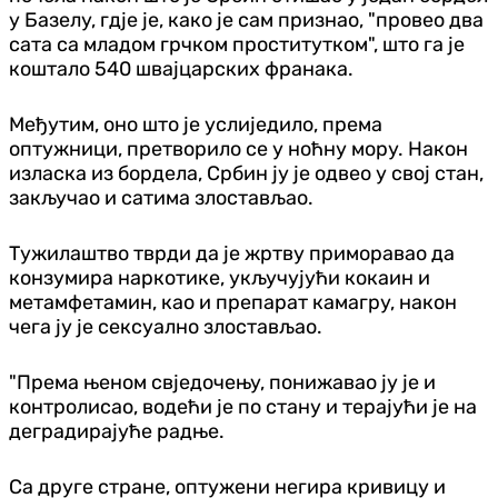
у Базелу, гдје је, како је сам признао, "провео два
сата са младом грчком проститутком", што га је
коштало 540 швајцарских франака.
Међутим, оно што је услиједило, према
оптужници, претворило се у ноћну мору. Након
изласка из бордела, Србин ју је одвео у свој стан,
закључао и сатима злостављао.
Тужилаштво тврди да је жртву приморавао да
конзумира наркотике, укључујући кокаин и
метамфетамин, као и препарат камагру, након
чега ју је сексуално злостављао.
"Према њеном свједочењу, понижавао ју је и
контролисао, водећи је по стану и терајући је на
деградирајуће радње.
Са друге стране, оптужени негира кривицу и