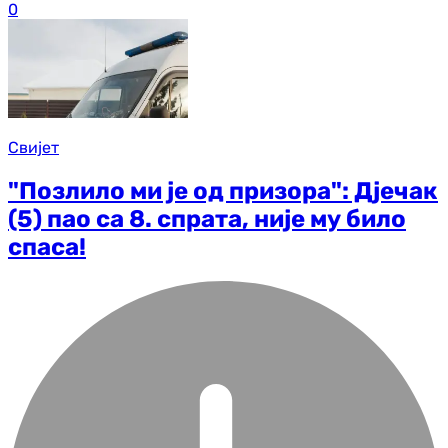
0
Свијет
"Позлило ми је од призора": Дјечак
(5) пао са 8. спрата, није му било
спаса!