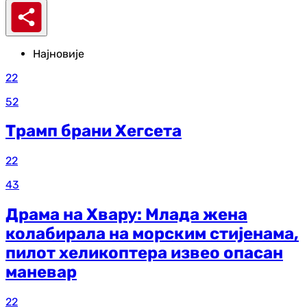
Најновије
22
52
Трамп брани Хегсета
22
43
Драма на Хвару: Млада жена
колабирала на морским стијенама,
пилот хеликоптера извео опасан
маневар
22