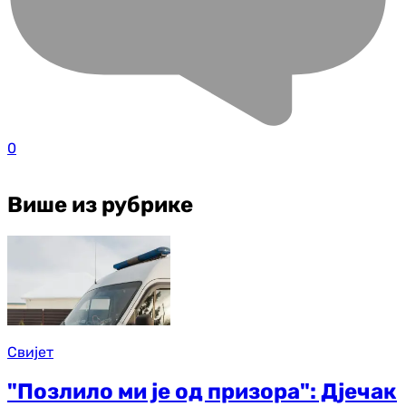
0
Више из рубрике
Свијет
"Позлило ми је од призора": Дјечак