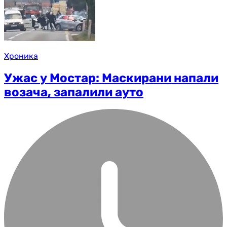
Хроника
Ужас у Мостар: Маскирани напали
возача, запалили ауто