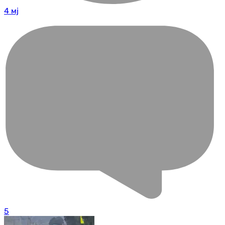
4 мј
5