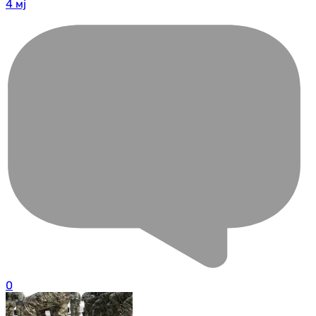
4 мј
0