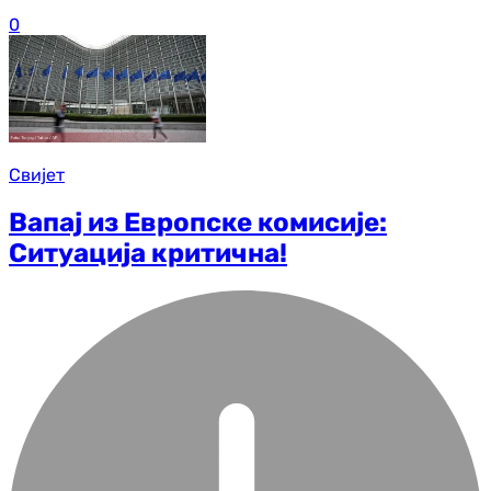
0
Свијет
Вапај из Европске комисије:
Ситуација критична!