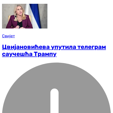
Свијет
Цвијановићева упутила телеграм
саучешћа Трампу