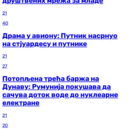
друштвених мрежа за младе
21
40
Драма у авиону: Путник насрнуо
на стјуардесу и путнике
21
27
Потопљена трећа баржа на
Дунаву: Румунија покушава да
сачува доток воде до нуклеарне
електране
21
20