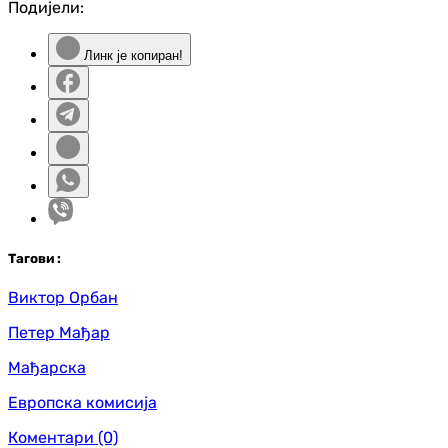
Подијели:
Линк је копиран!
Таг
ови
:
Виктор Орбан
Петер Мађар
Мађарска
Европска комисија
Коментари
(0)