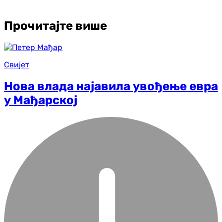
Прочитајте више
Свијет
Нова влада најавила увођење евра
у Мађарској