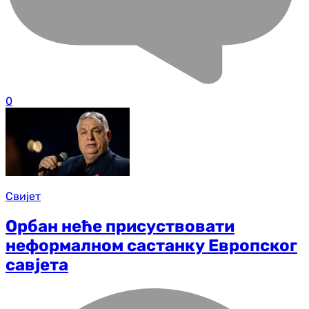
0
Свијет
Орбан неће присуствовати
неформалном састанку Европског
савјета