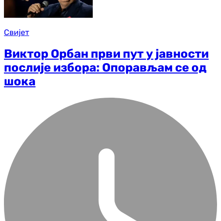
Свијет
Виктор Орбан први пут у јавности
послије избора: Опорављам се од
шока