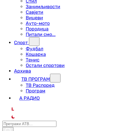
Стил
Занимљивости
Савјети
Вицеви
Ауто-мото
Породица
Питали смо...
Спорт
Фудбал
Кошарка
Тенис
Остали спортови
Архива
ТВ ПРОГРАМ
ТВ Распоред
Програм
А РАДИО
L