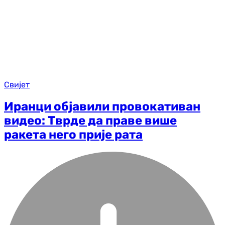
Свијет
Иранци објавили провокативан
видео: Тврде да праве више
ракета него прије рата