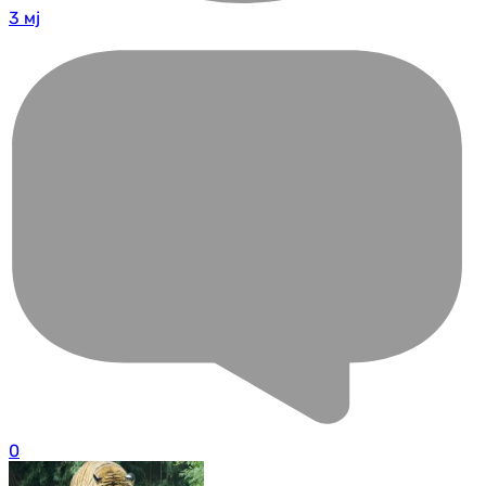
3 мј
0