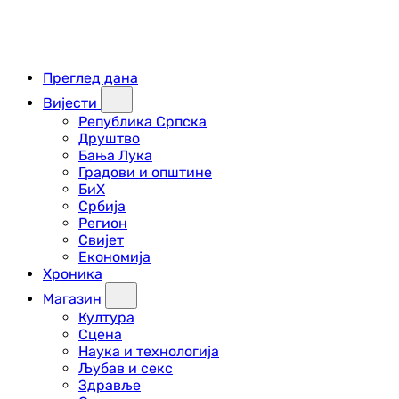
Преглед дана
Вијести
Република Српска
Друштво
Бања Лука
Градови и општине
БиХ
Србија
Регион
Свијет
Економија
Хроника
Магазин
Култура
Сцена
Наука и технологија
Љубав и секс
Здравље