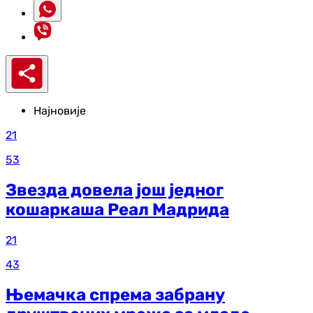
Најновије
21
53
Звезда довела још једног
кошаркаша Реал Мадрида
21
43
Њемачка спрема забрану