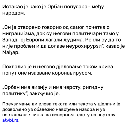
Истакао је како је Орбан популаран међу
народом.
„Он је отворено говорио од самог почетка о
миграцијама, док су његови политичари тамо у
Западној Европи лагали људима. Рекли су да то
није проблем и да долазе неурохирурзи“, казао је
Мађар.
Похвалио је и његово дјеловање током криза
попут оне изазване коронавирусом.
„Орбан има визију и има чврсту, ригидну
политику“, закључио је.
Преузимање дијелова текста или текста у цјелини је
дозвољено уз обавезно навођење извора и уз
постављање линка ка изворном тексту на порталу
atvbl.rs
.