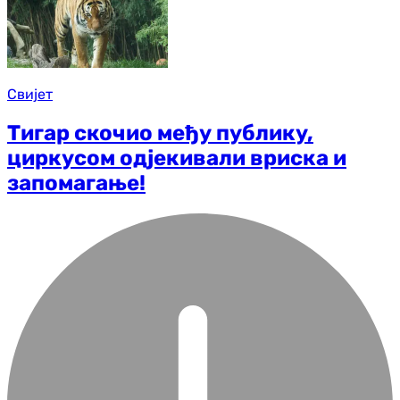
Свијет
Тигар скочио међу публику,
циркусом одјекивали вриска и
запомагање!