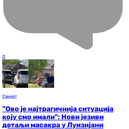
0
Свијет
"Ово је најтрагичнија ситуација
коју смо имали": Нови језиви
детаљи масакра у Луизијани