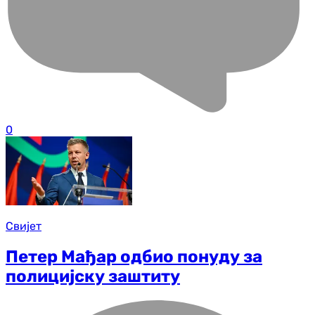
0
Свијет
Петер Мађар одбио понуду за
полицијску заштиту