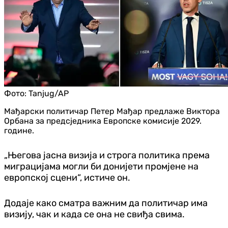
Фото:
Tanjug/AP
Мађарски политичар Петер Мађар предлаже Виктора
Орбана за предсједника Европске комисије 2029.
године.
„Његова јасна визија и строга политика према
миграцијама могли би донијети промјене на
европској сцени“, истиче он.
Додаје како сматра важним да политичар има
визију, чак и када се она не свиђа свима.