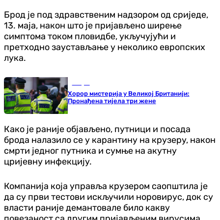
Брод је под здравственим надзором од сриједе,
13. маја, након што је пријављено ширење
симптома током пловидбе, укључујући и
претходно заустављање у неколико европских
лука.
Свијет
Хорор мистерија у Великој Британији:
Пронађена тијела три жене
Како је раније објављено, путници и посада
брода налазило се у карантину на крузеру, након
смрти једног путника и сумње на акутну
цријевну инфекцију.
Компанија која управља крузером саопштила је
да су први тестови искључили норовирус, док су
власти раније демантовале било какву
повезаност са другим пријављеним вирусима,