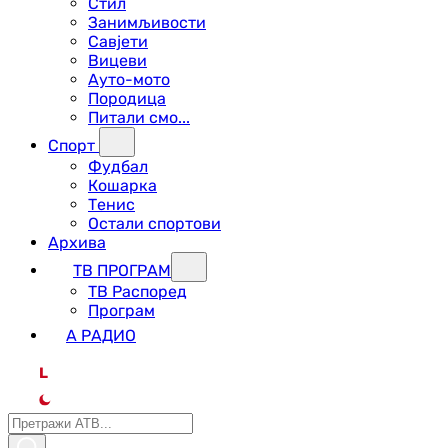
Стил
Занимљивости
Савјети
Вицеви
Ауто-мото
Породица
Питали смо...
Спорт
Фудбал
Кошарка
Тенис
Остали спортови
Архива
ТВ ПРОГРАМ
ТВ Распоред
Програм
А РАДИО
L