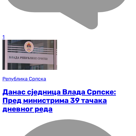
1
Република Српска
Данас сједница Влада Српске:
Пред министрима 39 тачака
дневног реда