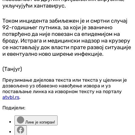
укључујући хантавирус.
Током инцидента забиљежен је и смртни случај
92-годишњег путника, за који је званично
потврђено да није повезан са епидемијом на
броду. Истрага и медицински надзор на крузеру
се настављају док власти прате развој ситуације
и евентуално ново ширење инфекције.
(Танјуг)
Преузимање дијелова текста или текста у цјелини је
дозвољено уз обавезно навођење извора и уз
постављање линка ка изворном тексту на порталу
atvbl.rs
.
Подијели:
Линк је копиран!