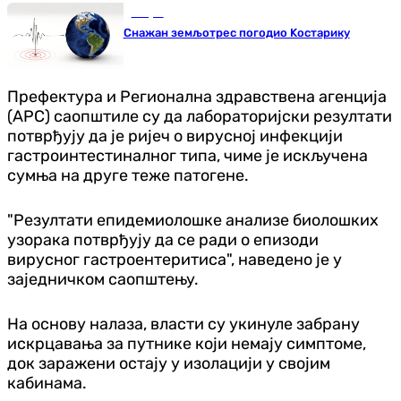
Свијет
Снажан земљотрес погодио Kостарику
Префектура и Регионална здравствена агенција
(АРС) саопштиле су да лабораторијски резултати
потврђују да је ријеч о вирусној инфекцији
гастроинтестиналног типа, чиме је искључена
сумња на друге теже патогене.
"Резултати епидемиолошке анализе биолошких
узорака потврђују да се ради о епизоди
вирусног гастроентеритиса", наведено је у
заједничком саопштењу.
На основу налаза, власти су укинуле забрану
искрцавања за путнике који немају симптоме,
док заражени остају у изолацији у својим
кабинама.