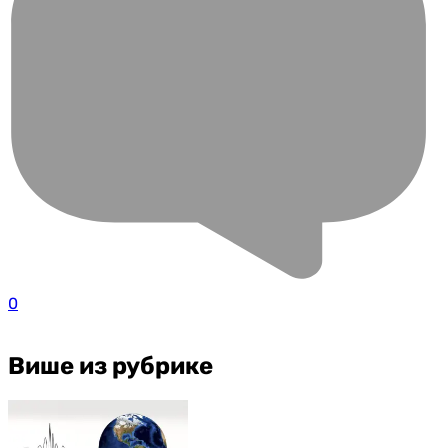
0
Више из рубрике