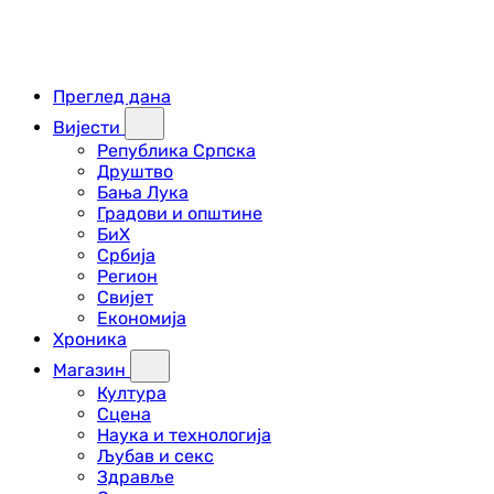
Преглед дана
Вијести
Република Српска
Друштво
Бања Лука
Градови и општине
БиХ
Србија
Регион
Свијет
Економија
Хроника
Магазин
Култура
Сцена
Наука и технологија
Љубав и секс
Здравље