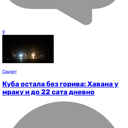
9
Свијет
Куба остала без горива: Хавана у
мраку и до 22 сата дневно