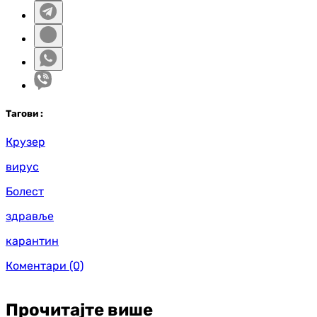
Таг
ови
:
Крузер
вирус
Болест
здравље
карантин
Коментари
(0)
Прочитајте више