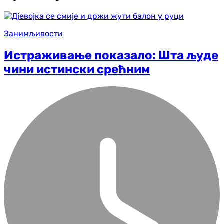
Занимљивости
Истраживање показало: Шта људе
чини истински срећним