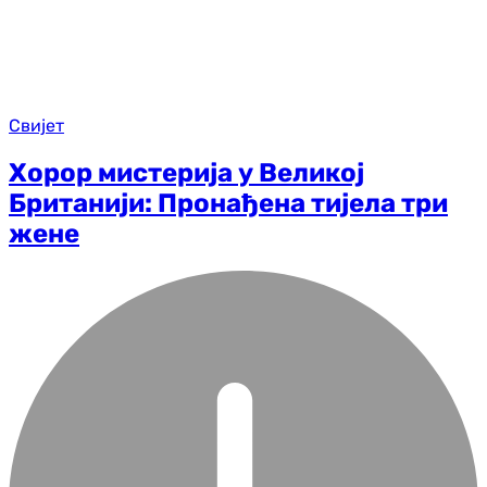
Свијет
Хорор мистерија у Великој
Британији: Пронађена тијела три
жене