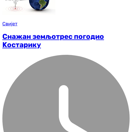
Свијет
Снажан земљотрес погодио
Kостарику