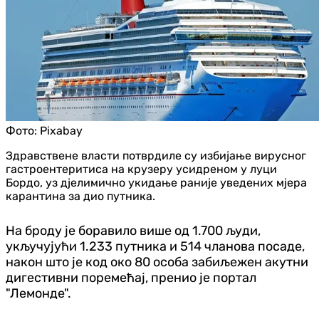
Фото:
Pixabay
Здравствене власти потврдиле су избијање вирусног
гастроентеритиса на крузеру усидреном у луци
Бордо, уз дјелимично укидање раније уведених мјера
карантина за дио путника.
На броду је боравило више од 1.700 људи,
укључујући 1.233 путника и 514 чланова посаде,
након што је код око 80 особа забиљежен акутни
дигестивни поремећај, пренио је портал
"Лемонде".