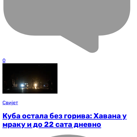
0
Свијет
Куба остала без горива: Хавана у
мраку и до 22 сата дневно