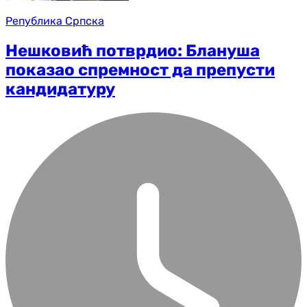
Република Српска
Нешковић потврдио: Блануша
показао спремност да препусти
кандидатуру