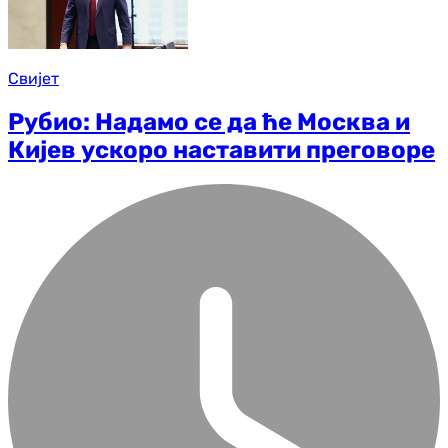
Свијет
Рубио: Надамо се да ће Москва и
Кијев ускоро наставити преговоре