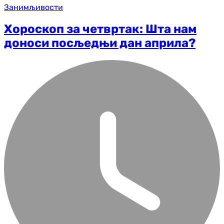
Занимљивости
Хороскоп за четвртак: Шта нам
доноси посљедњи дан априла?