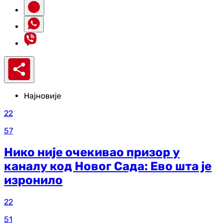
Најновије
22
57
Нико није очекивао призор у
каналу код Новог Сада: Ево шта је
изронило
22
51