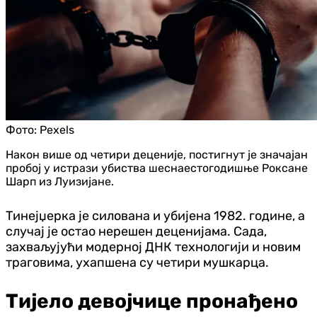
Фото:
Pexels
Након више од четири деценије, постигнут је значајан
пробој у истрази убиства шеснаестогодишње Роксане
Шарп из Луизијане.
Тинејџерка је силована и убијена 1982. године, а
случај је остао нерешен деценијама. Сада,
захваљујући модерној ДНК технологији и новим
траговима, ухапшена су четири мушкарца.
Тијело девојчице пронађено