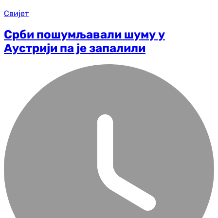
Свијет
Срби пошумљавали шуму у
Аустрији па је запалили