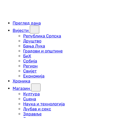
Преглед дана
Вијести
Република Српска
Друштво
Бања Лука
Градови и општине
БиХ
Србија
Регион
Свијет
Економија
Хроника
Магазин
Култура
Сцена
Наука и технологија
Љубав и секс
Здравље