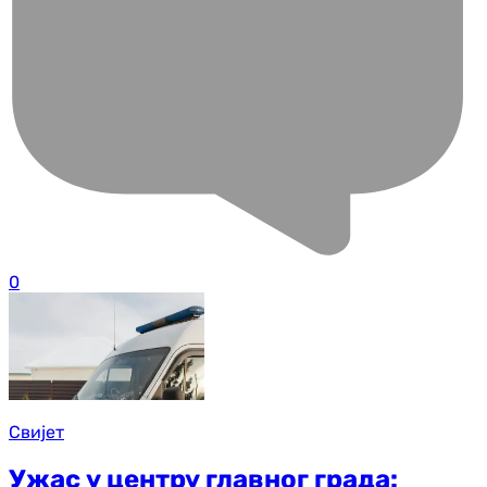
0
Свијет
Ужас у центру главног града: