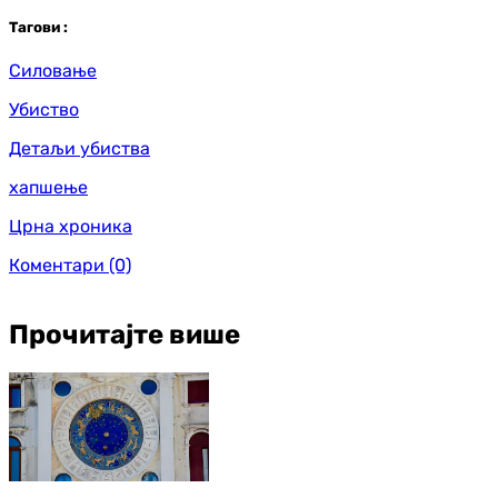
Таг
ови
:
Силовање
Убиство
Детаљи убиства
хапшење
Црна хроника
Коментари
(0)
Прочитајте више