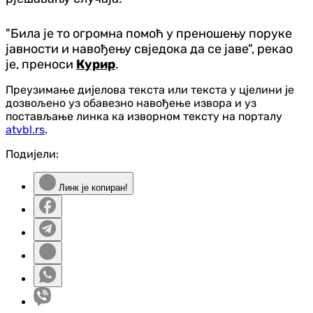
"Била је то огромна помоћ у преношењу поруке
јавности и навођењу свједока да се јаве", рекао
је, преноси
Курир
.
Преузимање дијелова текста или текста у цјелини је
дозвољено уз обавезно навођење извора и уз
постављање линка ка изворном тексту на порталу
atvbl.rs
.
Подијели:
Линк је копиран!