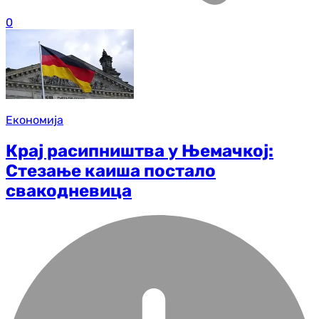
0
Економија
Крај расипништва у Њемачкој:
Стезање каиша постало
свакодневица