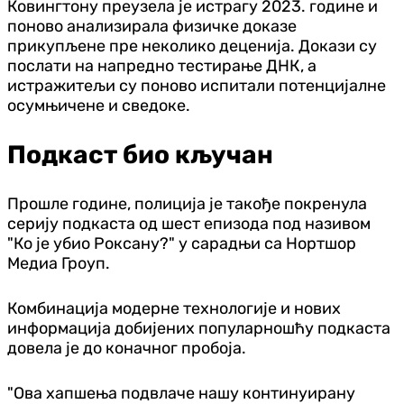
Ковингтону преузела је истрагу 2023. године и
поново анализирала физичке доказе
прикупљене пре неколико деценија. Докази су
послати на напредно тестирање ДНК, а
истражитељи су поново испитали потенцијалне
осумњичене и сведоке.
Подкаст био кључан
Прошле године, полиција је такође покренула
серију подкаста од шест епизода под називом
"Ко је убио Роксану?" у сарадњи са Нортшор
Медиа Гроуп.
Комбинација модерне технологије и нових
информација добијених популарношћу подкаста
довела је до коначног пробоја.
"Ова хапшења подвлаче нашу континуирану