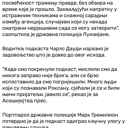
посвећеност тражењу правде, без обзира на
време које је прошло. Захваљујући напретку у
истражним техникама и снажној сарадњи
између агенција, случајеви који су некада
сматрани нерјешивим сада се могу затворити",
саопштила је државна полиција Луизијане.
Водитељ подкаста Чарлс Дауди изразио је
задовољство што је довео до овог исхода.
"Када смо покренули подкаст, мислили смо да
никога заправо није брига, али се брзо
испоставило да смо погријешили. Много људи
који су познавали Роксану, сјећали је се и били
њени пријатељи, јавило се", рекао је за
Асошијејтед прес.
Портпарол државне полиције Марк Гремилион
потврдио је да је подкаст одиграо кључну улогу у
рјешавању случаја.