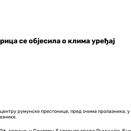
рица се објесила о клима уређај
 центру румунске престонице, пред очима пролазника, у 
азнике.
026. године, у Сектору 3 главног града Румуније, 