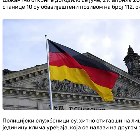
станице 10 су обавијештени позивом на број 112, ок
Полицијски службеници су, хитно стигавши на лиц
јединицу клима уређаја, која се налази на другом 