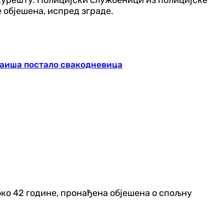
је објешена, испред зграде.
каиша постало свакодневица
око 42 године, пронађена објешена о спољну