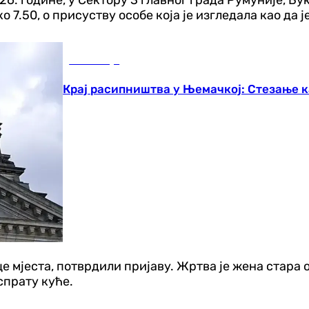
о 7.50, о присуству особе која је изгледала као да 
Економија
Крај расипништва у Њемачкој: Стезање 
е мјеста, потврдили пријаву. Жртва је жена стара 
спрату куће.