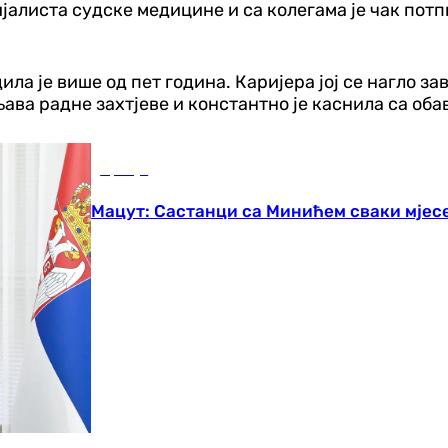
ијалиста судске медицине и са колегама је чак пот
а је више од пет година. Каријера јој се нагло за
ава радне захтјеве и константно је каснила са оба
Србија
Мацут: Састанци са Минићем сваки мјес