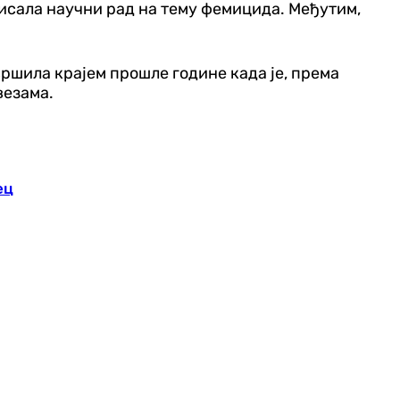
писала научни рад на тему фемицида. Међутим,
вршила крајем прошле године када је, према
везама.
ец