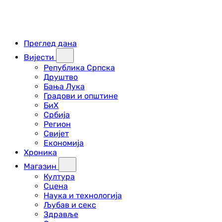
Преглед дана
Вијести
Република Српска
Друштво
Бања Лука
Градови и општине
БиХ
Србија
Регион
Свијет
Економија
Хроника
Магазин
Култура
Сцена
Наука и технологија
Љубав и секс
Здравље