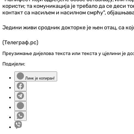
користи; та комуникација је требало да се деси т
контакт са насиљем и насилном смрћу", објашњава
Једини живи сродник докторке је њен отац, са кој
(Телеграф.рс)
Преузимање дијелова текста или текста у цјелини је д
Подијели:
Линк је копиран!