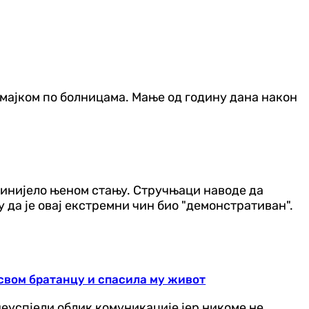
са мајком по болницама. Мање од годину дана након
принијело њеном стању. Стручњаци наводе да
да је овај екстремни чин био "демонстративан".
свом братанцу и спасила му живот
еуспјели облик комуникације јер никоме не