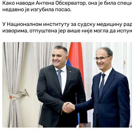
Како наводи Антена Обсерватор, она је била спец
недавно је изгубила посао.
У Националном институту за судску медицину радил
изворима, отпуштена јер више није могла да испуњ