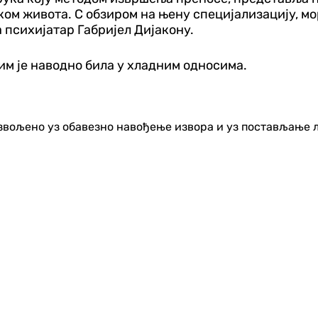
оком живота. С обзиром на њену специјализацију, м
 психијатар Габријел Дијакону.
им је наводно била у хладним односима.
озвољено уз обавезно навођење извора и уз постављање 