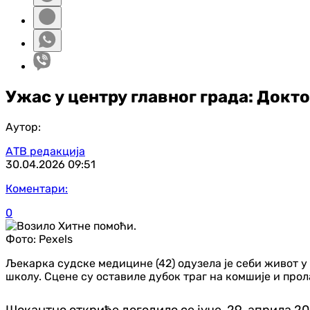
Ужас у центру главног града: Докто
Аутор:
АТВ редакција
30.04.2026
09:51
Коментари:
0
Фото:
Pexels
Љекарка судске медицине (42) одузела је себи живот у
школу. Сцене су оставиле дубок траг на комшије и прол
Шокантно откриће догодило се јуче, 29. априла 2