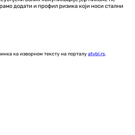
орамо додати и профил ризика који носи стални
линка ка изворном тексту на порталу
atvbl.rs
.