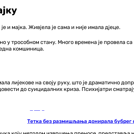
ајку
је и мајка. Живјела је сама и није имала дјеце.
једно у трособном стану. Много времена је провела 
 једна комшиница.
мала лијекове на своју руку, што је драматично до
вести до суицидалних криза. Психијатри сматрају 
Србија
Тетка без размишљања донирала бубрег 
рука коју методом извршења преносе, представља н