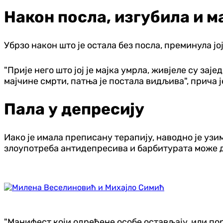
Након посла, изгубила и м
Убрзо након што је остала без посла, преминула јој 
"Прије него што јој је мајка умрла, живјеле су за
мајчине смрти, патња је постала видљива", прича
Пала у депресију
Иако је имала преписану терапију, наводно је узи
злоупотреба антидепресива и барбитурата може до
"Манифест који одређене особе остављају, или по