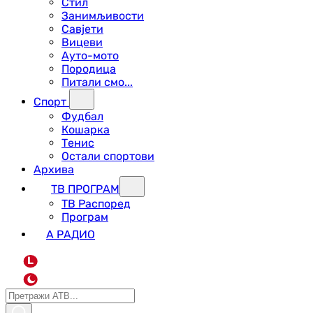
Стил
Занимљивости
Савјети
Вицеви
Ауто-мото
Породица
Питали смо...
Спорт
Фудбал
Кошарка
Тенис
Остали спортови
Архива
ТВ ПРОГРАМ
ТВ Распоред
Програм
А РАДИО
L