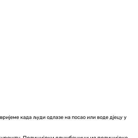
вријеме када људи одлазе на посао или воде дјецу у
Букурешту. Полицијски службеници из полицијске