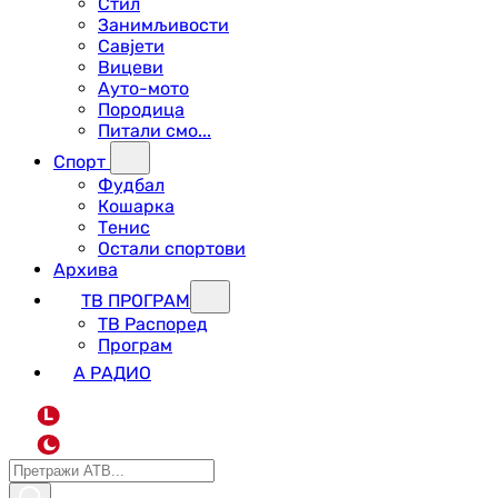
Стил
Занимљивости
Савјети
Вицеви
Ауто-мото
Породица
Питали смо...
Спорт
Фудбал
Кошарка
Тенис
Остали спортови
Архива
ТВ ПРОГРАМ
ТВ Распоред
Програм
А РАДИО
L