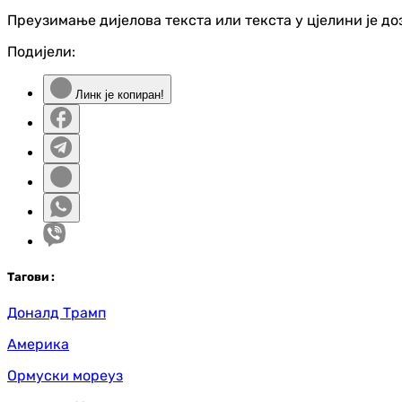
Преузимање дијелова текста или текста у цјелини је д
Подијели:
Линк је копиран!
Таг
ови
:
Доналд Трамп
Америка
Ормуски мореуз