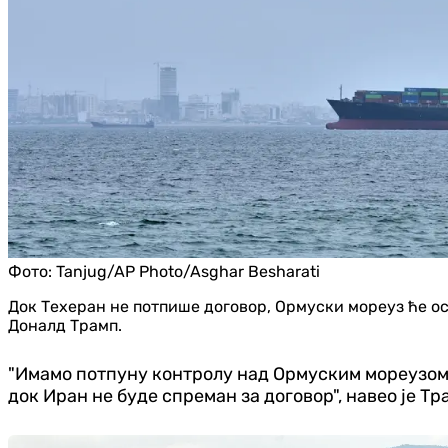
Фото:
Tanjug/AP Photo/Asghar Besharati
Док Техеран не потпише договор, Ормуски мореуз ће ос
Доналд Трамп.
"Имамо потпуну контролу над Ормуским мореузом.
док Иран не буде спреман за договор", навео је Тр