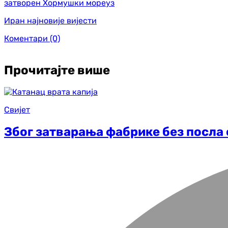
затворен Хормушки мореуз
Иран најновије вијести
Коментари
(0)
Прочитајте више
Свијет
Због затварања фабрике без посла 