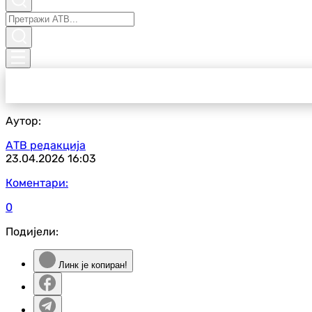
Аутор:
АТВ редакција
23.04.2026
16:03
Коментари:
0
Подијели:
Линк је копиран!