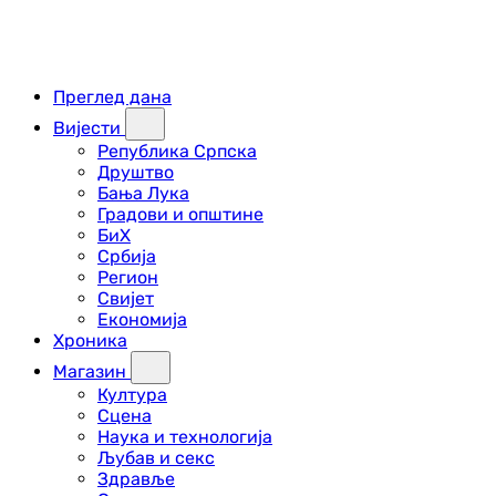
Преглед дана
Вијести
Република Српска
Друштво
Бања Лука
Градови и општине
БиХ
Србија
Регион
Свијет
Економија
Хроника
Магазин
Култура
Сцена
Наука и технологија
Љубав и секс
Здравље