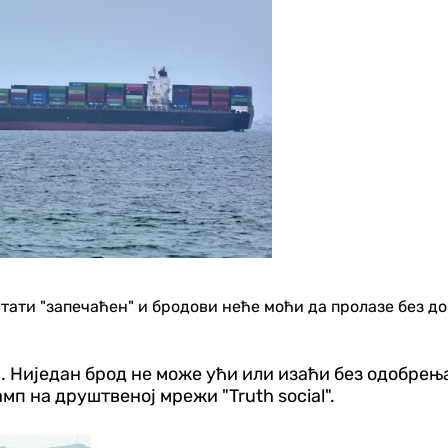
тати "запечаћен" и бродови неће моћи да пролазе без д
 Ниједан брод не може ући или изаћи без одобрења
амп на друштвеној мрежи "Truth social".