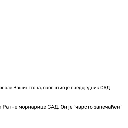
озволе Вашингтона, саопштио је предсједник САД
 Ратне морнарице САД. Он је `чврсто запечаћен`