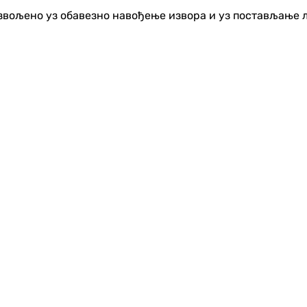
озвољено уз обавезно навођење извора и уз постављање 