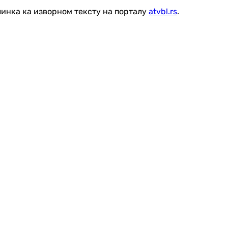
линка ка изворном тексту на порталу
atvbl.rs
.