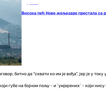
Друштво
Висока пећ Нове жељезаре престала са 
оговор, битно да "схвати ко им је вођа", јер је у то
ји губе на бојном пољу - и `умјерених` - који нису