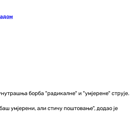
радом
ку унутрашња борба "радикалне" и "умјерене" струје.
 баш умјерени, али стичу поштовање", додао је