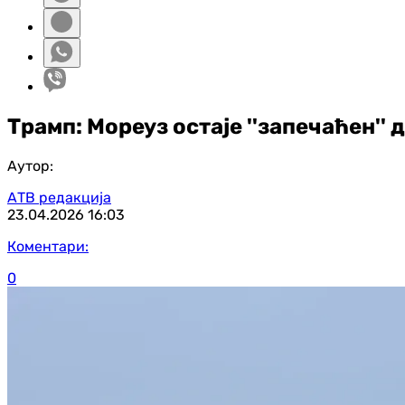
Трамп: Мореуз остаје ''запечаћен'' 
Аутор:
АТВ редакција
23.04.2026
16:03
Коментари:
0