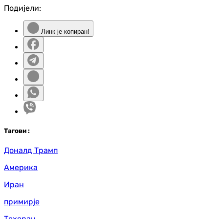
Подијели:
Линк је копиран!
Таг
ови
:
Доналд Трамп
Америка
Иран
примирје
Техеран