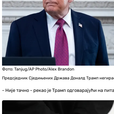
Фото:
Tanjug/AP Photo/Alex Brandon
Предсједник Сједињених Држава Доналд Трамп негирао ј
- Није тачно - рекао је Трамп одговарајући на пи