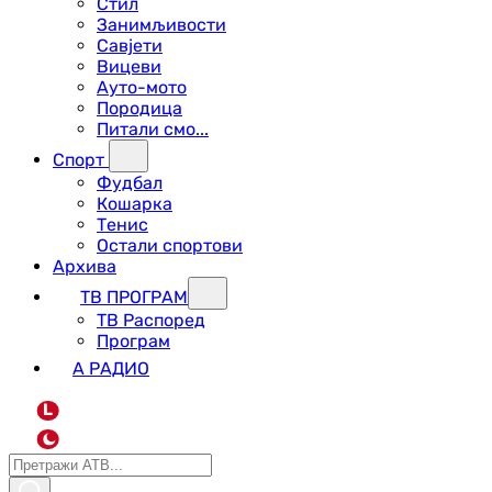
Стил
Занимљивости
Савјети
Вицеви
Ауто-мото
Породица
Питали смо...
Спорт
Фудбал
Кошарка
Тенис
Остали спортови
Архива
ТВ ПРОГРАМ
ТВ Распоред
Програм
А РАДИО
L