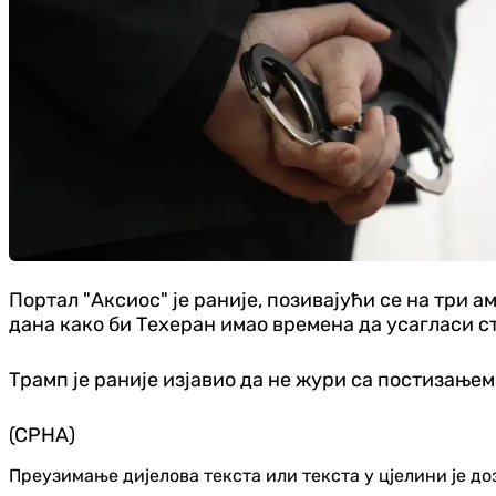
Портал "Аксиос" је раније, позивајући се на три 
дана како би Техеран имао времена да усагласи с
Трамп је раније изјавио да не жури са постизање
(СРНА)
Преузимање дијелова текста или текста у цјелини је д