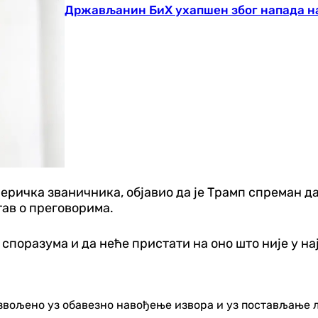
Држављанин БиХ ухапшен због напада н
америчка званичника, објавио да је Трамп спреман 
тав о преговорима.
м споразума и да неће пристати на оно што није у 
озвољено уз обавезно навођење извора и уз постављање 