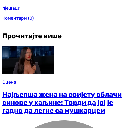
пјешаци
Коментари
(0)
Прочитајте више
Сцена
Најљепша жена на свијету облачи
синове у хаљине: Тврди да јој је
гадно да легне са мушкарцем