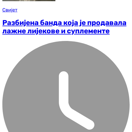
Свијет
Разбијена банда која је продавала
лажне лијекове и суплементе