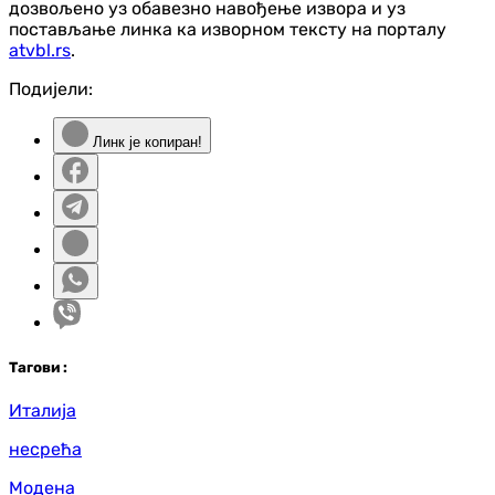
дозвољено уз обавезно навођење извора и уз
постављање линка ка изворном тексту на порталу
atvbl.rs
.
Подијели:
Линк је копиран!
Таг
ови
:
Италија
несрећа
Модена