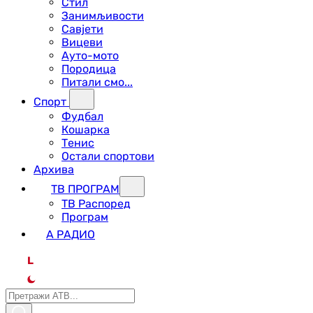
Стил
Занимљивости
Савјети
Вицеви
Ауто-мото
Породица
Питали смо...
Спорт
Фудбал
Кошарка
Тенис
Остали спортови
Архива
ТВ ПРОГРАМ
ТВ Распоред
Програм
А РАДИО
L