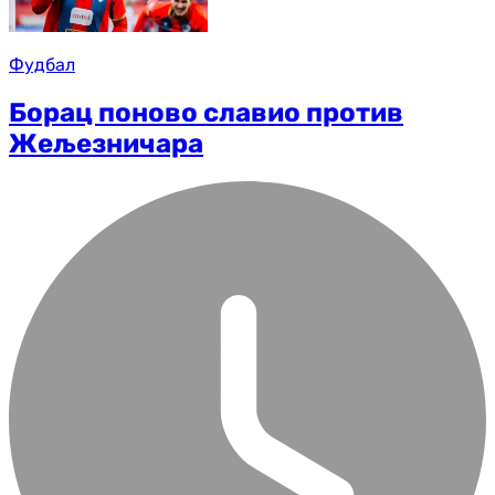
Фудбал
Борац поново славио против
Жељезничара