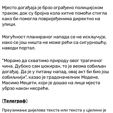
Мјесто догађаја је брзо ограђено полицијском
траком, док су бројна кола хитне помоћи стигла
како би помогла повријеђенима директно на
улици.
Могућност планираног напада се не искључује,
иако се још ништа не може рећи са сигурношћу,
наводи портал.
"Морамо да схватимо природу овог трагичног
чина. Дубоко сам шокиран, то је веома озбиљан
догађај. Да је у питању напад, овај акт би био још
озбиљнији", казао је градоначелник Модене,
Масимо Мецети, који је дошао на лице мјеста
убрзо након несреће.
(
Телеграф
)
Преузимање дијелова текста или текста у цјелини је