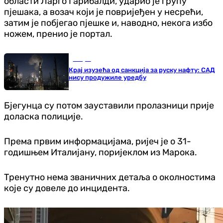
области Ларго Гарибалди, ударио је групу
пјешака, а возач који је повријеђен у несрећи,
затим је побјегао пјешке и, наводно, некога избо
ножем, пренио је портал.
Свијет
Крај изузећа од санкција за руску нафту: САД
нису продужиле уредбу
Бјегунца су потом зауставили пролазници прије
доласка полиције.
Према првим информацијама, ријеч је о 31-
годишњем Италијану, поријеклом из Марока.
Тренутно нема званичних детаља о околностима
које су довеле до инцидента.