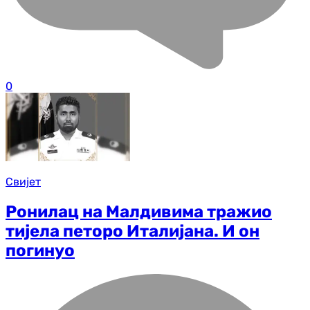
0
Свијет
Ронилац на Малдивима тражио
тијела петоро Италијана. И он
погинуо