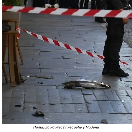
Полиција на мјесту несреће у Модени