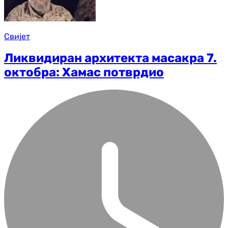
Свијет
Ликвидиран архитекта масакра 7.
октобра: Хамас потврдио