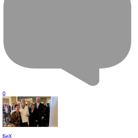
0
БиХ