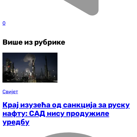
0
Више из рубрике
Свијет
Крај изузећа од санкција за руску
нафту: САД нису продужиле
уредбу