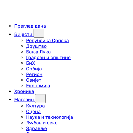
Преглед дана
Вијести
Република Српска
Друштво
Бања Лука
Градови и општине
БиХ
Србија
Регион
Свијет
Економија
Хроника
Магазин
Култура
Сцена
Наука и технологија
Љубав и секс
Здравље