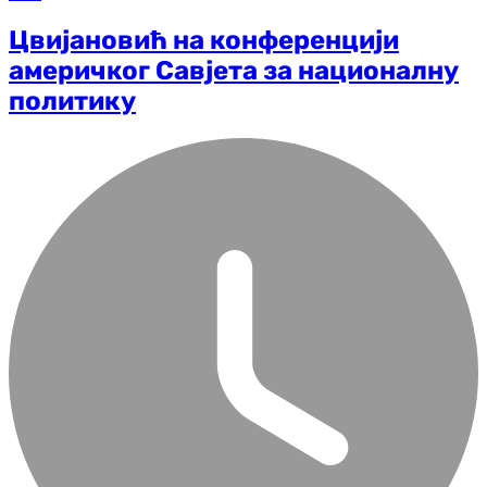
Цвијановић на конференцији
америчког Савјета за националну
политику