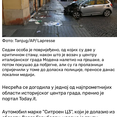
Фото:
Tanjug/AP/Lapresse
Седам особа је повријеђено, од којих су две у
критичном стању, након што је возач у центру
италијанског града Модена налетио на пјешаке, а
потом покушао да побјегне, али су га пролазници
спријечили у томе до доласка полиције, преносе данас
локални медији.
Несрећа се догодила у једној од најпрометнијих
области историјског центра града, пренио је
портал Today.it.
Аутомобил марке "Ситроен Ц3", који је долазио из