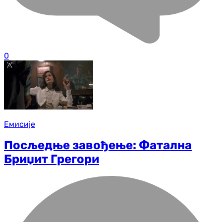
0
Емисије
Посљедње завођење: Фатална
Бриџит Грегори