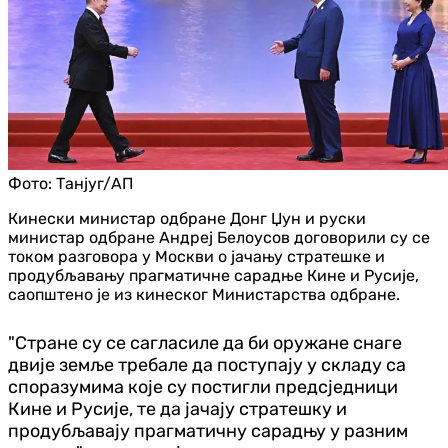
Фото:
Танјуг/АП
Кинески министар одбране Донг Џун и руски
министар одбране Андреј Белоусов договорили су се
током разговора у Москви о јачању стратешке и
продубљавању прагматичне сарадње Кине и Русије,
саопштено је из кинеског Министарства одбране.
"Стране су се сагласиле да би оружане снаге
двије земље требале да поступају у складу са
споразумима које су постигли предсједници
Кине и Русије, те да јачају стратешку и
продубљавају прагматичну сарадњу у разним