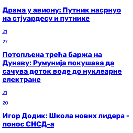
Драма у авиону: Путник насрнуо
на стјуардесу и путнике
21
27
Потопљена трећа баржа на
Дунаву: Румунија покушава да
сачува доток воде до нуклеарне
електране
21
20
Игор Додик: Школа нових лидера -
понос СНСД-а