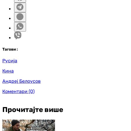
Таг
ови
:
Русија
Кина
Андреј Белоусов
Коментари
(0)
Прочитајте више