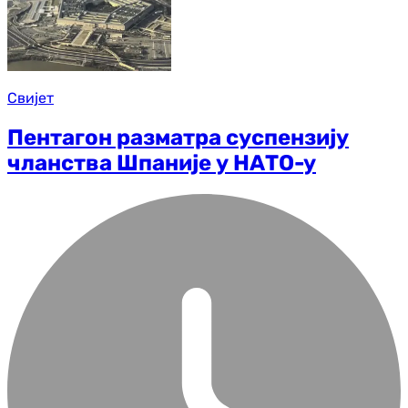
Свијет
Пентагон разматра суспензију
чланства Шпаније у НАТО-у