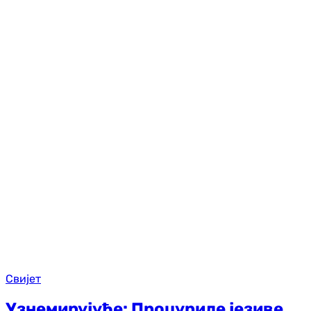
Свијет
Узнемирујуће: Процуриле језиве