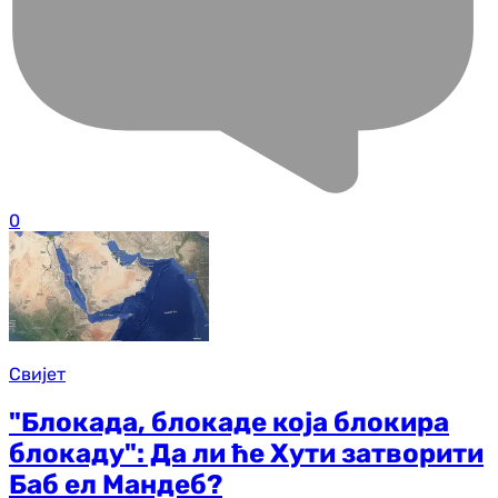
0
Свијет
"Блокада, блокаде која блокира
блокаду": Да ли ће Хути затворити
Баб ел Мандеб?