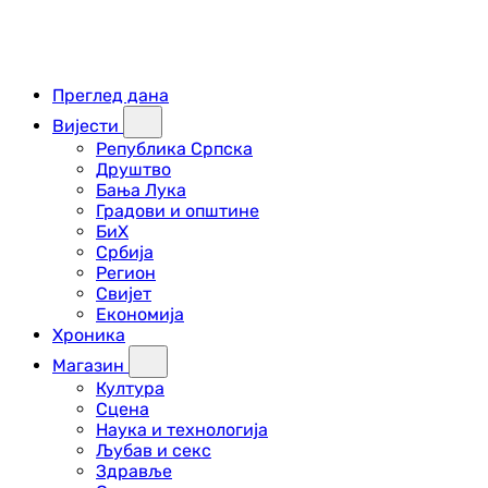
Преглед дана
Вијести
Република Српска
Друштво
Бања Лука
Градови и општине
БиХ
Србија
Регион
Свијет
Економија
Хроника
Магазин
Култура
Сцена
Наука и технологија
Љубав и секс
Здравље