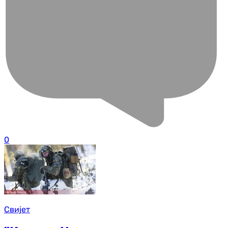
0
Свијет