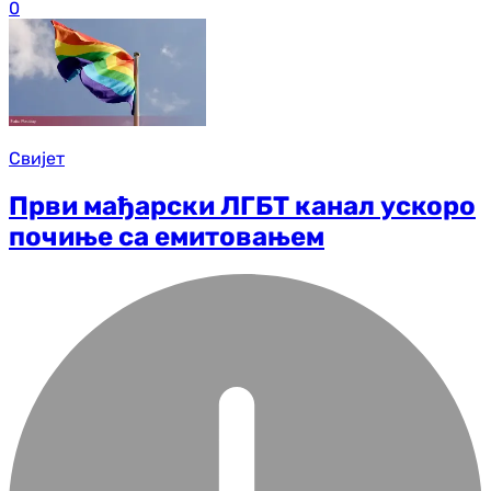
0
Свијет
Први мађарски ЛГБТ канал ускоро
почиње са емитовањем