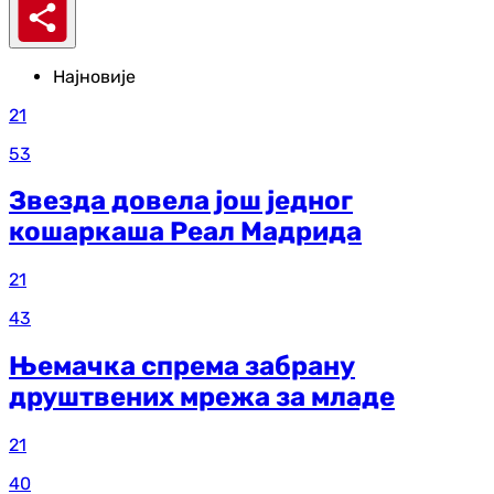
Најновије
21
53
Звезда довела још једног
кошаркаша Реал Мадрида
21
43
Њемачка спрема забрану
друштвених мрежа за младе
21
40