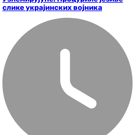
слике украјинских војника