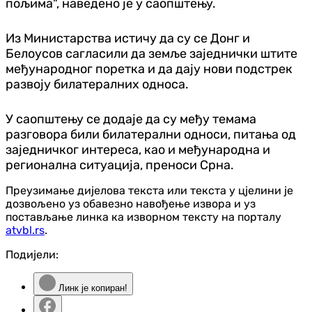
пољима", наведено је у саопштењу.
Из Министарства истичу да су се Донг и
Белоусов сагласили да земље заједнички штите
међународног поретка и да дају нови подстрек
развоју билатералних односа.
У саопштењу се додаје да су међу темама
разговора били билатерални односи, питања од
заједничког интереса, као и међународна и
регионална ситуација, преноси Срна.
Преузимање дијелова текста или текста у цјелини је
дозвољено уз обавезно навођење извора и уз
постављање линка ка изворном тексту на порталу
atvbl.rs
.
Подијели:
Линк је копиран!