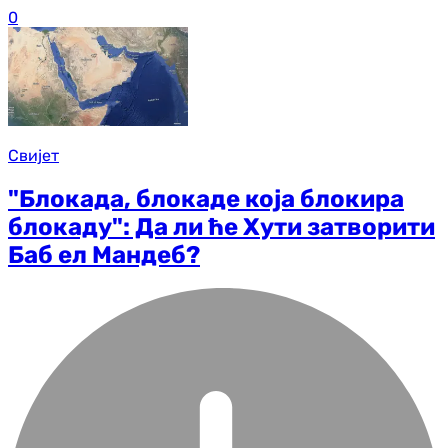
0
Свијет
"Блокада, блокаде која блокира
блокаду": Да ли ће Хути затворити
Баб ел Мандеб?