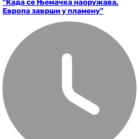
"Када се Њемачка наоружава,
Европа заврши у пламену"