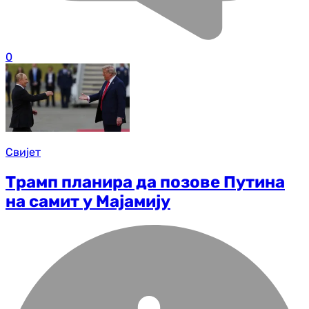
0
Свијет
Трамп планира да позове Путина
на самит у Мајамију