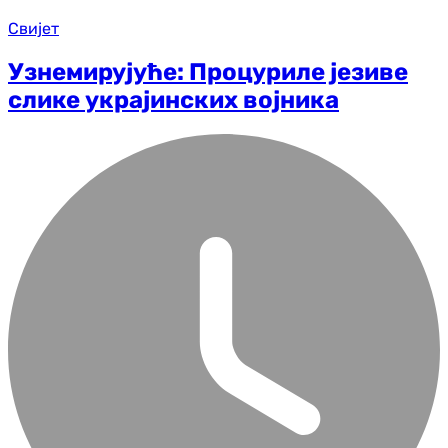
Свијет
Узнемирујуће: Процуриле језиве
слике украјинских војника