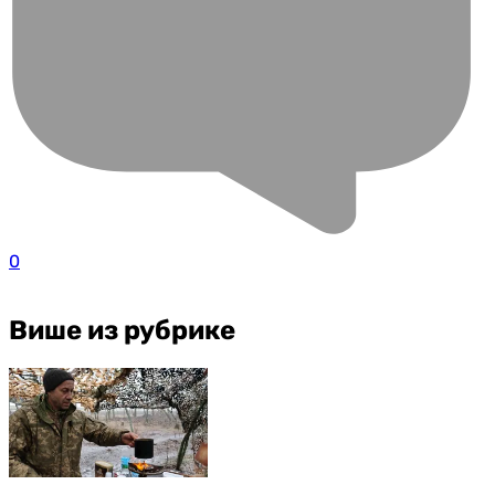
0
Више из рубрике