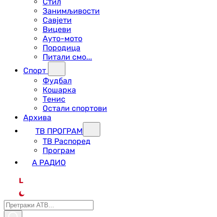
Стил
Занимљивости
Савјети
Вицеви
Ауто-мото
Породица
Питали смо...
Спорт
Фудбал
Кошарка
Тенис
Остали спортови
Архива
ТВ ПРОГРАМ
ТВ Распоред
Програм
А РАДИО
L