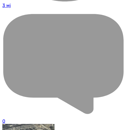
3 мј
0