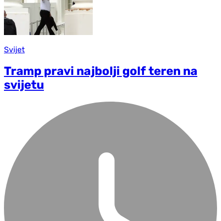
Svijet
Tramp pravi najbolji golf teren na
svijetu