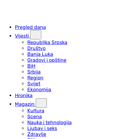
Pregled dana
Vijesti
Republika Srpska
Društvo
Banja Luka
Gradovi i opštine
BiH
Srbija
Region
Svijet
Ekonomija
Hronika
Magazin
Kultura
Scena
Nauka i tehnologija
Ljubav i seks
Zdravlje