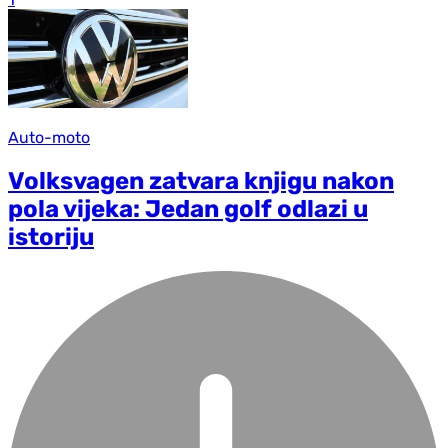
Auto-moto
Volksvagen zatvara knjigu nakon
pola vijeka: Jedan golf odlazi u
istoriju