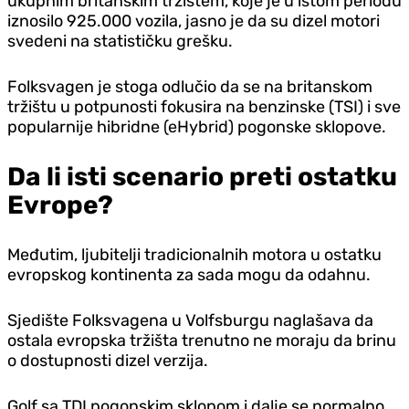
ukupnim britanskim tržištem, koje je u istom periodu
iznosilo 925.000 vozila, jasno je da su dizel motori
svedeni na statističku grešku.
Folksvagen je stoga odlučio da se na britanskom
tržištu u potpunosti fokusira na benzinske (TSI) i sve
popularnije hibridne (eHybrid) pogonske sklopove.
Da li isti scenario preti ostatku
Evrope?
Međutim, ljubitelji tradicionalnih motora u ostatku
evropskog kontinenta za sada mogu da odahnu.
Sjedište Folksvagena u Volfsburgu naglašava da
ostala evropska tržišta trenutno ne moraju da brinu
o dostupnosti dizel verzija.
Golf sa TDI pogonskim sklopom i dalje se normalno