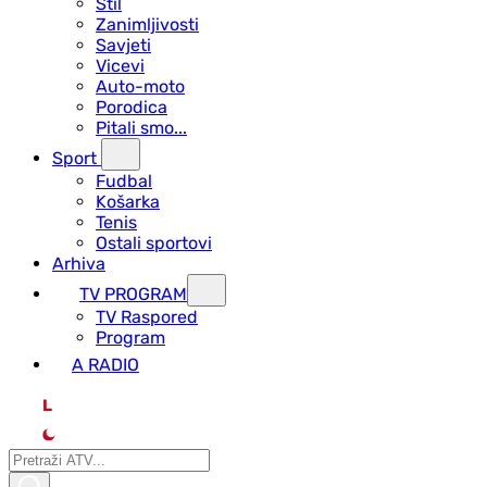
Stil
Zanimljivosti
Savjeti
Vicevi
Auto-moto
Porodica
Pitali smo...
Sport
Fudbal
Košarka
Tenis
Ostali sportovi
Arhiva
TV PROGRAM
ТV Raspored
Program
A RADIO
L