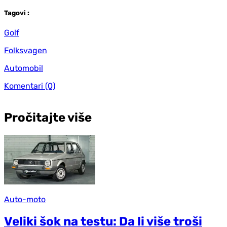
Tag
ovi
:
Golf
Folksvagen
Automobil
Komentari
(0)
Pročitajte više
Auto-moto
Veliki šok na testu: Da li više troši