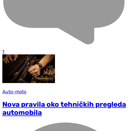
1
Auto-moto
Nova pravila oko tehničkih pregleda
automobila