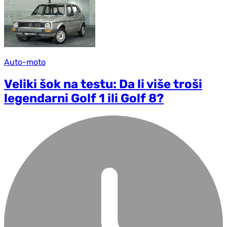
Auto-moto
Veliki šok na testu: Da li više troši
legendarni Golf 1 ili Golf 8?