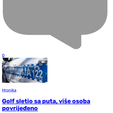
0
Hronika
Golf sletio sa puta, više osoba
povrijeđeno