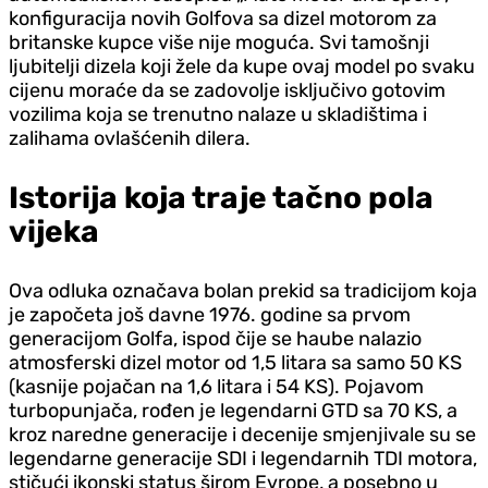
konfiguracija novih Golfova sa dizel motorom za
britanske kupce više nije moguća. Svi tamošnji
ljubitelji dizela koji žele da kupe ovaj model po svaku
cijenu moraće da se zadovolje isključivo gotovim
vozilima koja se trenutno nalaze u skladištima i
zalihama ovlašćenih dilera.
Istorija koja traje tačno pola
vijeka
Ova odluka označava bolan prekid sa tradicijom koja
je započeta još davne 1976. godine sa prvom
generacijom Golfa, ispod čije se haube nalazio
atmosferski dizel motor od 1,5 litara sa samo 50 KS
(kasnije pojačan na 1,6 litara i 54 KS). Pojavom
turbopunjača, rođen je legendarni GTD sa 70 KS, a
kroz naredne generacije i decenije smjenjivale su se
legendarne generacije SDI i legendarnih TDI motora,
stičući ikonski status širom Evrope, a posebno u