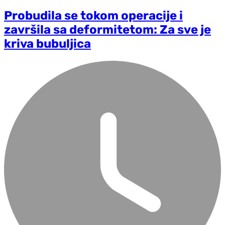
Probudila se tokom operacije i
završila sa deformitetom: Za sve je
kriva bubuljica