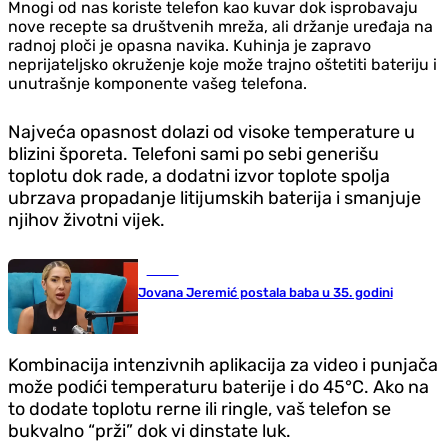
Mnogi od nas koriste telefon kao kuvar dok isprobavaju
nove recepte sa društvenih mreža, ali držanje uređaja na
radnoj ploči je opasna navika. Kuhinja je zapravo
neprijateljsko okruženje koje može trajno oštetiti bateriju i
unutrašnje komponente vašeg telefona.
Najveća opasnost dolazi od visoke temperature u
blizini šporeta. Telefoni sami po sebi generišu
toplotu dok rade, a dodatni izvor toplote spolja
ubrzava propadanje litijumskih baterija i smanjuje
njihov životni vijek.
Scena
Jovana Jeremić postala baba u 35. godini
Kombinacija intenzivnih aplikacija za video i punjača
može podići temperaturu baterije i do 45°C. Ako na
to dodate toplotu rerne ili ringle, vaš telefon se
bukvalno “prži” dok vi dinstate luk.