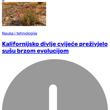
Nauka i tehnologija
Kalifornijsko divlje cvijeće preživjelo
sušu brzom evolucijom