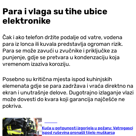
Para i vlaga su tihe ubice
elektronike
Čak i ako telefon držite podalje od vatre, vodena
para iz lonca ili kuvala predstavlja ogroman rizik.
Para se može zavući u zvučnike i priključke za
punjenje, gdje se pretvara u kondenzaciju koja
vremenom izaziva koroziju.
Posebno su kritična mjesta ispod kuhinjskih
elemenata gdje se para zadržava i vraća direktno na
ekran i unutrašnje delove. Dugotrajno izlaganje vlazi
može dovesti do kvara koji garancija najčešće ne
pokriva.
Hronika
Kuća u potpunosti izgorjela u požaru: Vatrogasci
ispod ruševina pronašli tijelo muškarca