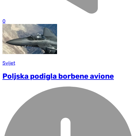
0
Svijet
Poljska podigla borbene avione