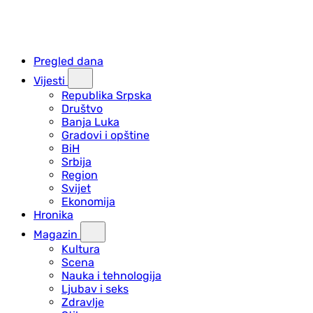
Pregled dana
Vijesti
Republika Srpska
Društvo
Banja Luka
Gradovi i opštine
BiH
Srbija
Region
Svijet
Ekonomija
Hronika
Magazin
Kultura
Scena
Nauka i tehnologija
Ljubav i seks
Zdravlje