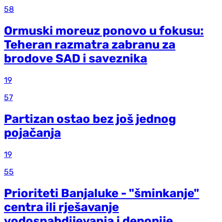
58
Ormuski moreuz ponovo u fokusu:
Teheran razmatra zabranu za
brodove SAD i saveznika
19
57
Partizan ostao bez još jednog
pojačanja
19
55
Prioriteti Banjaluke - "šminkanje"
centra ili rješavanje
vodosnabdijevanja i deponije