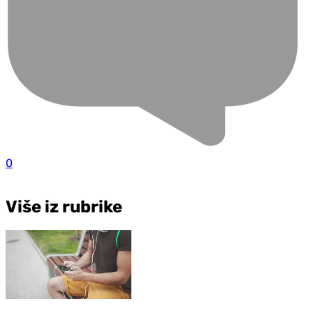
0
Više iz rubrike