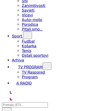
Stil
Zanimljivosti
Savjeti
Vicevi
Auto-moto
Porodica
Pitali smo...
Sport
Fudbal
Košarka
Tenis
Ostali sportovi
Arhiva
TV PROGRAM
ТV Raspored
Program
A RADIO
L