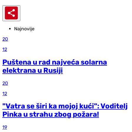
Najnovije
20
12
Puštena u rad najveća solarna
elektrana u Rusiji
20
12
"Vatra se širi ka mojoj kući": Voditelj
Pinka u strahu zbog požara!
19