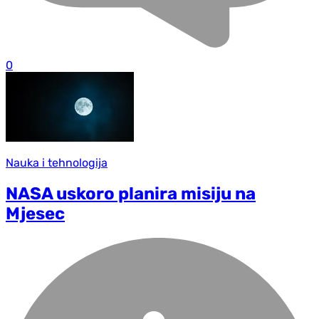
0
Nauka i tehnologija
NASA uskoro planira misiju na
Mjesec