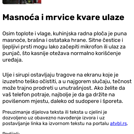
Masnoća i mrvice kvare ulaze
Osim toplote i vlage, kuhinjska radna ploča je puna
masnoće, brašna i ostataka hrane. Sitne čestice i
ljepljivi prsti mogu lako začepiti mikrofon ili ulaz za
punjač, što kasnije otežava normalno korišćenje
uređaja.
Ulje i sirupi ostavljaju tragove na ekranu koje je
izuzetno teško očistiti, a u najgorem slučaju, tečnost
može trajno prodreti u unutrašnjost. Ako želite da
vaš telefon potraje, najbolje je da ga držite na
povišenom mjestu, daleko od sudopere i šporeta.
Preuzimanje dijelova teksta ili teksta u cjelini je
dozvoljeno uz obavezno navođenje izvora i uz
postavljanje linka ka izvornom tekstu na portalu
atvbl.rs
.
Podijeli: