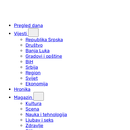
Pregled dana
Vijesti
Republika Srpska
Društvo
Banja Luka
Gradovi i opštine
BiH
Srbija
Region
Svijet
Ekonomija
Hronika
Magazin
Kultura
Scena
Nauka i tehnologija
Ljubav i seks
Zdravlje