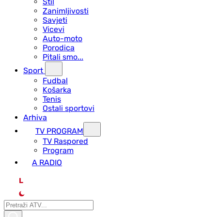
Stil
Zanimljivosti
Savjeti
Vicevi
Auto-moto
Porodica
Pitali smo...
Sport
Fudbal
Košarka
Tenis
Ostali sportovi
Arhiva
TV PROGRAM
ТV Raspored
Program
A RADIO
L