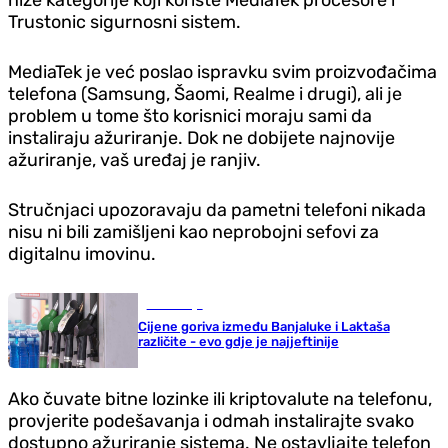
niže kategorije koji koriste MediaTek procesore i
Trustonic sigurnosni sistem.
MediaTek je već poslao ispravku svim proizvođačima
telefona (Samsung, Šaomi, Realme i drugi), ali je
problem u tome što korisnici moraju sami da
instaliraju ažuriranje. Dok ne dobijete najnovije
ažuriranje, vaš uređaj je ranjiv.
Stručnjaci upozoravaju da pametni telefoni nikada
nisu ni bili zamišljeni kao neprobojni sefovi za
digitalnu imovinu.
Ekonomija
Cijene goriva između Banjaluke i Laktaša
različite - evo gdje je najjeftinije
Ako čuvate bitne lozinke ili kriptovalute na telefonu,
provjerite podešavanja i odmah instalirajte svako
dostupno ažuriranje sistema. Ne ostavljajte telefon