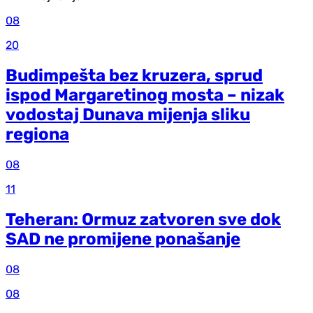
08
20
Budimpešta bez kruzera, sprud
ispod Margaretinog mosta – nizak
vodostaj Dunava mijenja sliku
regiona
08
11
Teheran: Ormuz zatvoren sve dok
SAD ne promijene ponašanje
08
08