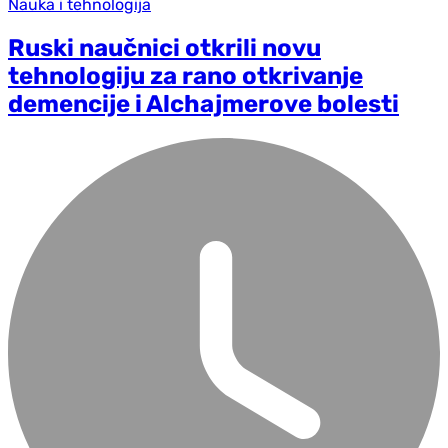
Nauka i tehnologija
Ruski naučnici otkrili novu
tehnologiju za rano otkrivanje
demencije i Alchajmerove bolesti