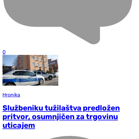
0
Hronika
Službeniku tužilaštva predložen
pritvor, osumnjičen za trgovinu
uticajem