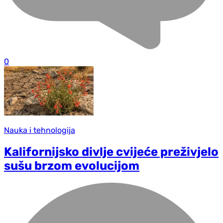
0
Nauka i tehnologija
Kalifornijsko divlje cvijeće preživjelo
sušu brzom evolucijom