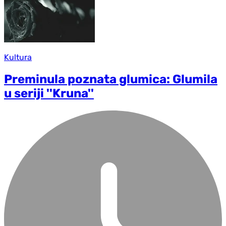
Kultura
Preminula poznata glumica: Glumila
u seriji ''Kruna''