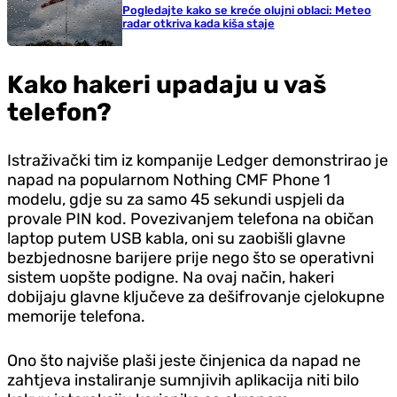
Pogledajte kako se kreće olujni oblaci: Meteo
radar otkriva kada kiša staje
Kako hakeri upadaju u vaš
telefon?
Istraživački tim iz kompanije Ledger demonstrirao je
napad na popularnom Nothing CMF Phone 1
modelu, gdje su za samo 45 sekundi uspjeli da
provale PIN kod. Povezivanjem telefona na običan
laptop putem USB kabla, oni su zaobišli glavne
bezbjednosne barijere prije nego što se operativni
sistem uopšte podigne. Na ovaj način, hakeri
dobijaju glavne ključeve za dešifrovanje cjelokupne
memorije telefona.
Ono što najviše plaši jeste činjenica da napad ne
zahtjeva instaliranje sumnjivih aplikacija niti bilo