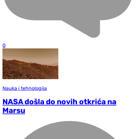
0
Nauka i tehnologija
NASA došla do novih otkrića na
Marsu