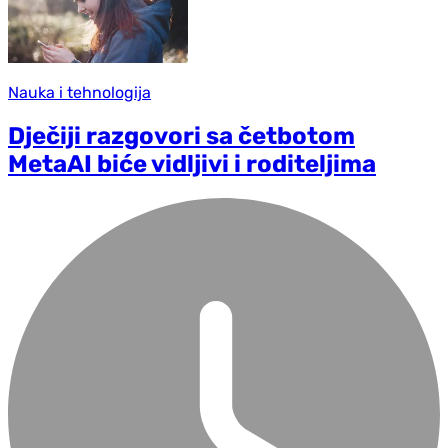
Nauka i tehnologija
Dječiji razgovori sa četbotom
MetaAI biće vidljivi i roditeljima