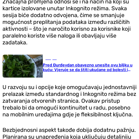
Značajna promjena odnosi se i na način na koji su
kartice izolovane unutar Inkognito režima. Svaka
sesija biće dodatno odvojena, čime se smanjuje
mogućnost preplitanja podataka između različitih
aktivnosti – što je naročito korisno za korisnike koji
paralelno koriste više naloga ili obavljaju više
zadataka.
Savjeti
Pred Đurđevdan obavezno unesite ovu biljku u
kuću: Vjeruje se da štiti ukućane od bolesti i
nesreće
U razvoju su i opcije koje omogućavaju jednostavniji
prelazak između standardnog i Inkognito režima bez
zatvaranja otvorenih stranica. Ovakav pristup
trebalo bi da omogući kontinuitet u radu, posebno
na mobilnim uređajima gdje je fleksibilnost ključna.
Bezbjednosni aspekt takođe dobija dodatnu pažnju.
Planirana su unapređenja koja uključuju detaljniju