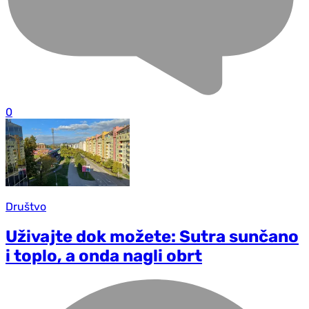
0
Društvo
Uživajte dok možete: Sutra sunčano
i toplo, a onda nagli obrt