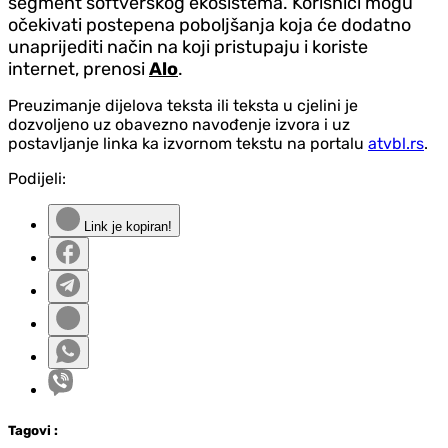
segment softverskog ekosistema. Korisnici mogu
očekivati postepena poboljšanja koja će dodatno
unaprijediti način na koji pristupaju i koriste
internet, prenosi
Alo
.
Preuzimanje dijelova teksta ili teksta u cjelini je
dozvoljeno uz obavezno navođenje izvora i uz
postavljanje linka ka izvornom tekstu na portalu
atvbl.rs
.
Podijeli:
Link je kopiran!
Tag
ovi
: