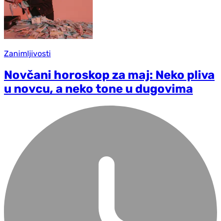
Zanimljivosti
Novčani horoskop za maj: Neko pliva
u novcu, a neko tone u dugovima