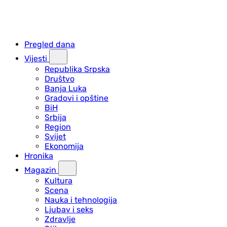
Pregled dana
Vijesti
Republika Srpska
Društvo
Banja Luka
Gradovi i opštine
BiH
Srbija
Region
Svijet
Ekonomija
Hronika
Magazin
Kultura
Scena
Nauka i tehnologija
Ljubav i seks
Zdravlje