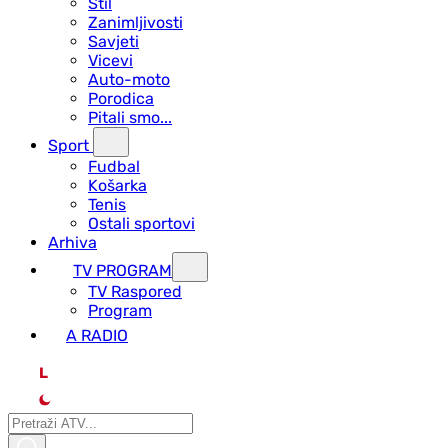
Stil
Zanimljivosti
Savjeti
Vicevi
Auto-moto
Porodica
Pitali smo...
Sport
Fudbal
Košarka
Tenis
Ostali sportovi
Arhiva
TV PROGRAM
ТV Raspored
Program
A RADIO
L