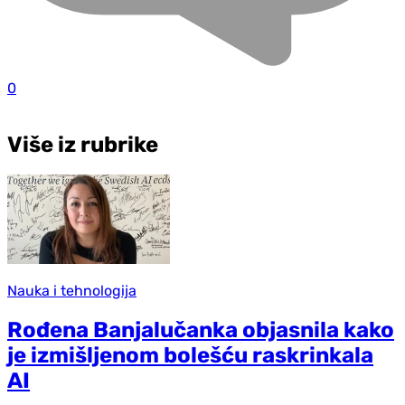
0
Više iz rubrike
Nauka i tehnologija
Rođena Banjalučanka objasnila kako
je izmišljenom bolešću raskrinkala
AI