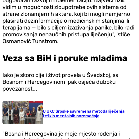
odgovoran razvoj i implementaciju. Najveći rizik
vidim u mogućnosti zloupotrebe ovih sistema od
strane zlonamjernih aktera, koji bi mogli namjerno
plasirati dezinformacije o medicinskim stanjima ili
terapijama — bilo s ciljem izazivanja panike, bilo radi
promovisanja nenaučnih pristupa liječenju", ističe
Osmanović Tunstrom.
Veza sa BiH i poruke mladima
Iako je skoro cijeli život provela u Švedskoj, sa
Bosnom i Hercegovinom ipak osjeća duboku
povezanost...
Republika Srpska
U UKC Srpske savremena metoda liječenja
teških mentalnih poremećaja
"Bosna i Hercegovina je moje mjesto rođenja i