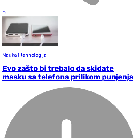
0
Nauka i tehnologija
Evo zašto bi trebalo da skidate
masku sa telefona prilikom punjenja