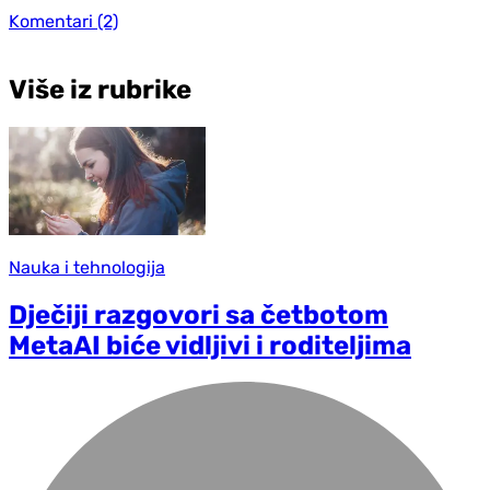
Komentari
(2)
Više iz rubrike
Nauka i tehnologija
Dječiji razgovori sa četbotom
MetaAI biće vidljivi i roditeljima