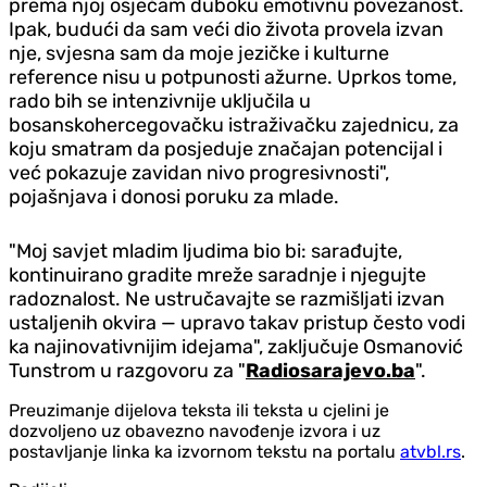
prema njoj osjećam duboku emotivnu povezanost.
Ipak, budući da sam veći dio života provela izvan
nje, svjesna sam da moje jezičke i kulturne
reference nisu u potpunosti ažurne. Uprkos tome,
rado bih se intenzivnije uključila u
bosanskohercegovačku istraživačku zajednicu, za
koju smatram da posjeduje značajan potencijal i
već pokazuje zavidan nivo progresivnosti",
pojašnjava i donosi poruku za mlade.
"Moj savjet mladim ljudima bio bi: sarađujte,
kontinuirano gradite mreže saradnje i njegujte
radoznalost. Ne ustručavajte se razmišljati izvan
ustaljenih okvira — upravo takav pristup često vodi
ka najinovativnijim idejama", zaključuje Osmanović
Tunstrom u razgovoru za "
Radiosarajevo.ba
".
Preuzimanje dijelova teksta ili teksta u cjelini je
dozvoljeno uz obavezno navođenje izvora i uz
postavljanje linka ka izvornom tekstu na portalu
atvbl.rs
.