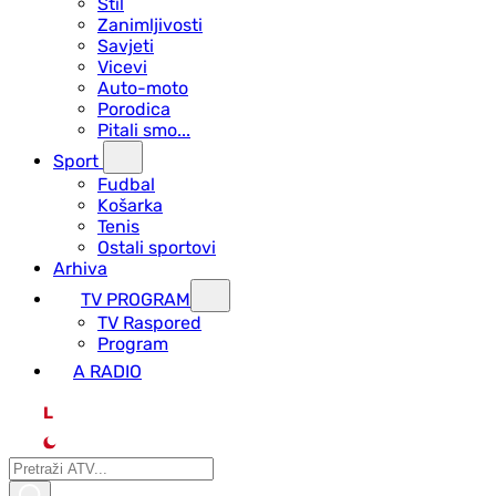
Stil
Zanimljivosti
Savjeti
Vicevi
Auto-moto
Porodica
Pitali smo...
Sport
Fudbal
Košarka
Tenis
Ostali sportovi
Arhiva
TV PROGRAM
ТV Raspored
Program
A RADIO
L