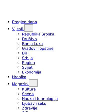
Pregled dana
Vijesti
Republika Srpska
Društvo
Banja Luka
Gradovi i opštine
BiH
Srbija
Region
Svijet
Ekonomija
Hronika
Magazin
Kultura
Scena
Nauka i tehnologija
Ljubav i seks
Zdravlje