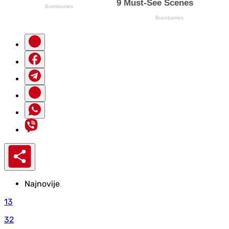
Najnovije
13
32