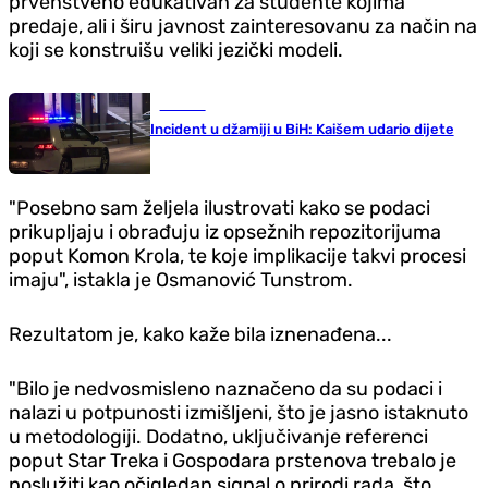
prvenstveno edukativan za studente kojima
predaje, ali i širu javnost zainteresovanu za način na
koji se konstruišu veliki jezički modeli.
Hronika
Incident u džamiji u BiH: Kaišem udario dijete
"Posebno sam željela ilustrovati kako se podaci
prikupljaju i obrađuju iz opsežnih repozitorijuma
poput Komon Krola, te koje implikacije takvi procesi
imaju", istakla je Osmanović Tunstrom.
Rezultatom je, kako kaže bila iznenađena...
"Bilo je nedvosmisleno naznačeno da su podaci i
nalazi u potpunosti izmišljeni, što je jasno istaknuto
u metodologiji. Dodatno, uključivanje referenci
poput Star Treka i Gospodara prstenova trebalo je
poslužiti kao očigledan signal o prirodi rada, što,