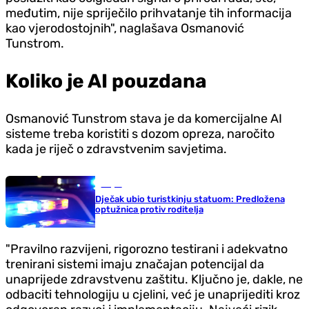
međutim, nije spriječilo prihvatanje tih informacija
kao vjerodostojnih", naglašava Osmanović
Tunstrom.
Koliko je AI pouzdana
Osmanović Tunstrom stava je da komercijalne AI
sisteme treba koristiti s dozom opreza, naročito
kada je riječ o zdravstvenim savjetima.
Svijet
Dječak ubio turistkinju statuom: Predložena
optužnica protiv roditelja
"Pravilno razvijeni, rigorozno testirani i adekvatno
trenirani sistemi imaju značajan potencijal da
unaprijede zdravstvenu zaštitu. Ključno je, dakle, ne
odbaciti tehnologiju u cjelini, već je unaprijediti kroz