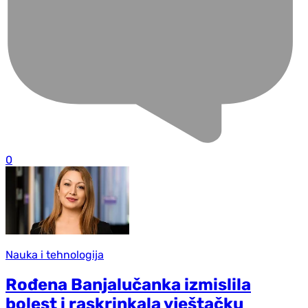
0
Nauka i tehnologija
Rođena Banjalučanka izmislila
bolest i raskrinkala vještačku