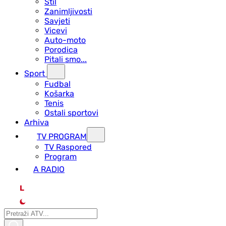
Stil
Zanimljivosti
Savjeti
Vicevi
Auto-moto
Porodica
Pitali smo...
Sport
Fudbal
Košarka
Tenis
Ostali sportovi
Arhiva
TV PROGRAM
ТV Raspored
Program
A RADIO
L