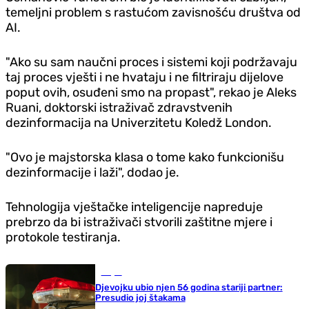
temeljni problem s rastućom zavisnošću društva od
AI.
"Ako su sam naučni proces i sistemi koji podržavaju
taj proces vješti i ne hvataju i ne filtriraju dijelove
poput ovih, osuđeni smo na propast", rekao je Aleks
Ruani, doktorski istraživač zdravstvenih
dezinformacija na Univerzitetu Koledž London.
"Ovo je majstorska klasa o tome kako funkcionišu
dezinformacije i laži", dodao je.
Tehnologija vještačke inteligencije napreduje
prebrzo da bi istraživači stvorili zaštitne mjere i
protokole testiranja.
Svijet
Djevojku ubio njen 56 godina stariji partner:
Presudio joj štakama