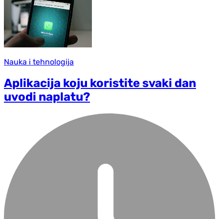
Nauka i tehnologija
Aplikacija koju koristite svaki dan
uvodi naplatu?