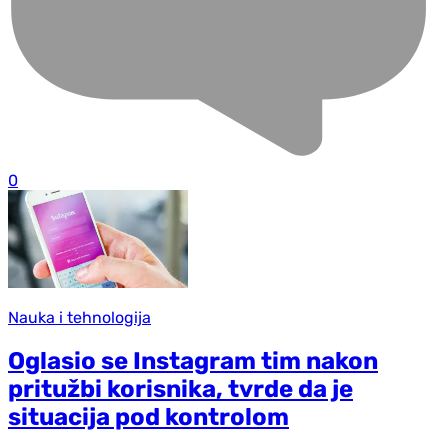
0
Nauka i tehnologija
Oglasio se Instagram tim nakon
pritužbi korisnika, tvrde da je
situacija pod kontrolom