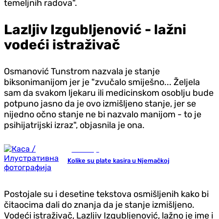
temeljnih radova".
Lazljiv Izgubljenović - lažni
vodeći istraživač
Osmanović Tunstrom nazvala je stanje
biksonimanijom jer je "zvučalo smiješno... Željela
sam da svakom ljekaru ili medicinskom osoblju bude
potpuno jasno da je ovo izmišljeno stanje, jer se
nijedno očno stanje ne bi nazvalo manijom - to je
psihijatrijski izraz", objasnila je ona.
Ekonomija
Kolike su plate kasira u Njemačkoj
Postojale su i desetine tekstova osmišljenih kako bi
čitaocima dali do znanja da je stanje izmišljeno.
Vodeći istraživač, Lazljiv Izgubljenović, lažno je ime i