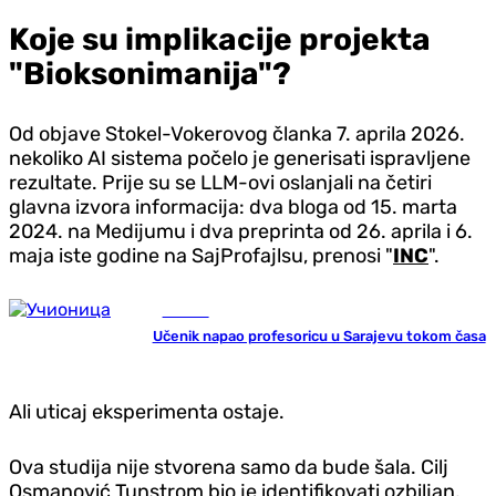
Koje su implikacije projekta
"Bioksonimanija"?
Od objave Stokel-Vokerovog članka 7. aprila 2026.
nekoliko AI sistema počelo je generisati ispravljene
rezultate. Prije su se LLM-ovi oslanjali na četiri
glavna izvora informacija: dva bloga od 15. marta
2024. na Medijumu i dva preprinta od 26. aprila i 6.
maja iste godine na SajProfajlsu, prenosi "
INC
".
Hronika
Učenik napao profesoricu u Sarajevu tokom časa
Ali uticaj eksperimenta ostaje.
Ova studija nije stvorena samo da bude šala. Cilj
Osmanović Tunstrom bio je identifikovati ozbiljan,