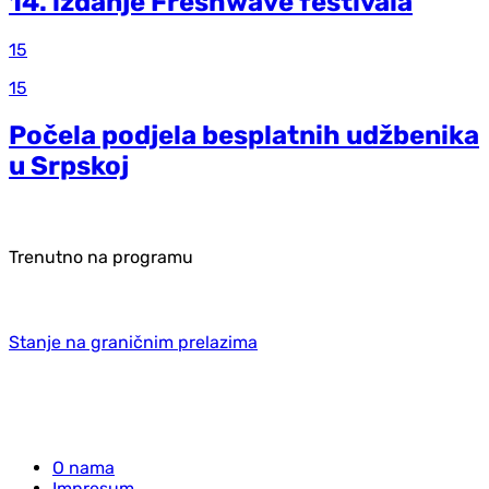
14. izdanje Freshwave festivala
15
15
Počela podjela besplatnih udžbenika
u Srpskoj
Trenutno na programu
Stanje na graničnim prelazima
O nama
Impresum