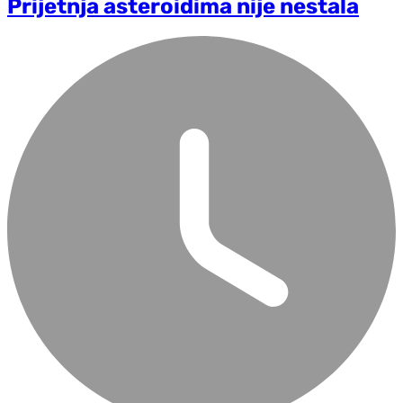
Prijetnja asteroidima nije nestala