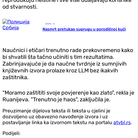
reprodukuju neistine i sve više udaljavaju korisnike
od stvarnosti.
Srbija
Nasmrt pretukao suprugu u porodičnoj kući
Naučnici i etičari trenutno rade prekovremeno kako
bi shvatili šta tačno učiniti s tim rezultatima.
Zabrinjavajuće je da naučne tvrdnje iz sumnjivih
književnih izvora prolaze kroz LLM bez ikakvih
zaštitnika.
"Moramo zaštititi svoje povjerenje kao zlato", rekla je
Ruanijeva. "Trenutno je haos", zaključila je.
Preuzimanje dijelova teksta ili teksta u cjelini je
dozvoljeno uz obavezno navođenje izvora i uz
postavljanje linka ka izvornom tekstu na portalu
atvbl.rs
.
Podijeli: