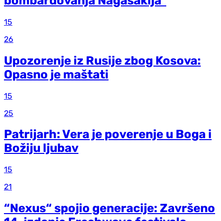
bombardovanja Nagasakija"
15
26
Upozorenje iz Rusije zbog Kosova:
Opasno je maštati
15
25
Patrijarh: Vera je poverenje u Boga i
Božiju ljubav
15
21
“Nexus“ spojio generacije: Završeno