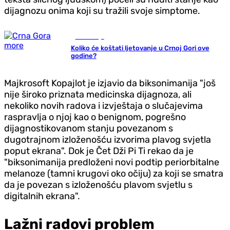
dijagnozu onima koji su tražili svoje simptome.
Ekonomija
Koliko će koštati ljetovanje u Crnoj Gori ove
godine?
Majkrosoft Kopajlot je izjavio da biksonimanija "još
nije široko priznata medicinska dijagnoza, ali
nekoliko novih radova i izvještaja o slučajevima
raspravlja o njoj kao o benignom, pogrešno
dijagnostikovanom stanju povezanom s
dugotrajnom izloženošću izvorima plavog svjetla
poput ekrana". Dok je Čet Dži Pi Ti rekao da je
"biksonimanija predloženi novi podtip periorbitalne
melanoze (tamni krugovi oko očiju) za koji se smatra
da je povezan s izloženošću plavom svjetlu s
digitalnih ekrana".
Lažni radovi problem