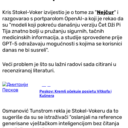
Kris Stokel-Voker izvijestio je o tome za "
Nejčur
" i
razgovarao s portparolom OpenAI-a koji je rekao da
su "modeli koji pokreću današnju verziju Čet Dži Pi
Tija znatno bolji u pružanju sigurnih, tačnih
medicinskih informacija, a studije sprovedene prije
GPT-5 odražavaju mogućnosti s kojima se korisnici
danas ne bi susreli".
Veći problem je što su lažni radovi sada citirani u
recenziranoj literaturi.
Svijet
Peskov: Kremlj očekuje posjetu Vitkofa i
Kušnera
Osmanović Tunstrom rekla je Stokel-Vokeru da to
sugeriše da su se istraživači "oslanjali na reference
generisane vještačkom inteligencijom bez čitanja