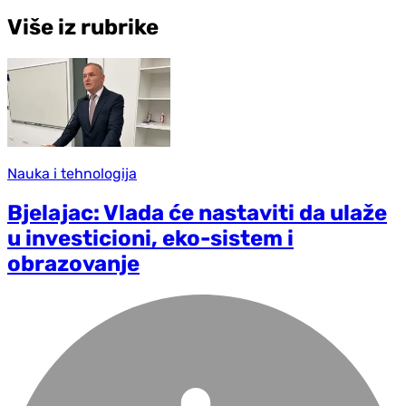
Više iz rubrike
Nauka i tehnologija
Bjelajac: Vlada će nastaviti da ulaže
u investicioni, eko-sistem i
obrazovanje