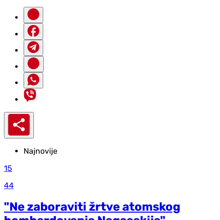
Najnovije
15
44
"Ne zaboraviti žrtve atomskog