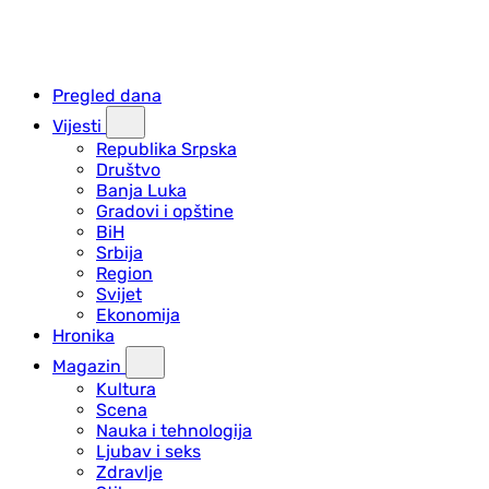
Pregled dana
Vijesti
Republika Srpska
Društvo
Banja Luka
Gradovi i opštine
BiH
Srbija
Region
Svijet
Ekonomija
Hronika
Magazin
Kultura
Scena
Nauka i tehnologija
Ljubav i seks
Zdravlje