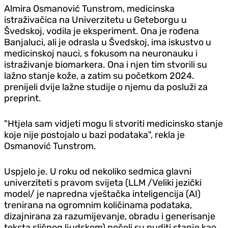
Almira Osmanović Tunstrom, medicinska
istraživačica na Univerzitetu u Geteborgu u
Švedskoj, vodila je eksperiment. Ona je rođena
Banjaluci, ali je odrasla u Švedskoj, ima iskustvo u
medicinskoj nauci, s fokusom na neuronauku i
istraživanje biomarkera. Ona i njen tim stvorili su
lažno stanje kože, a zatim su početkom 2024.
prenijeli dvije lažne studije o njemu da posluži za
preprint.
"Htjela sam vidjeti mogu li stvoriti medicinsko stanje
koje nije postojalo u bazi podataka", rekla je
Osmanović Tunstrom.
Uspjelo je. U roku od nekoliko sedmica glavni
univerziteti s pravom svijeta (LLM /Veliki jezički
model/ je napredna vještačka inteligencija (AI)
trenirana na ogromnim količinama podataka,
dizajnirana za razumijevanje, obradu i generisanje
teksta sličnog ljudskom) počeli su nuditi stanje kao