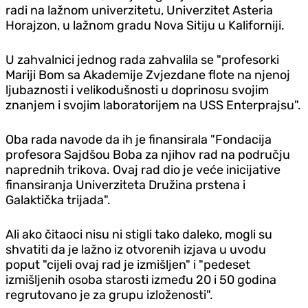
radi na lažnom univerzitetu, Univerzitet Asteria
Horajzon, u lažnom gradu Nova Sitiju u Kaliforniji.
U zahvalnici jednog rada zahvalila se "profesorki
Mariji Bom sa Akademije Zvjezdane flote na njenoj
ljubaznosti i velikodušnosti u doprinosu svojim
znanjem i svojim laboratorijem na USS Enterprajsu".
Oba rada navode da ih je finansirala "Fondacija
profesora Sajdšou Boba za njihov rad na području
naprednih trikova. Ovaj rad dio je veće inicijative
finansiranja Univerziteta Družina prstena i
Galaktička trijada".
Ali ako čitaoci nisu ni stigli tako daleko, mogli su
shvatiti da je lažno iz otvorenih izjava u uvodu
poput "cijeli ovaj rad je izmišljen" i "pedeset
izmišljenih osoba starosti između 20 i 50 godina
regrutovano je za grupu izloženosti".