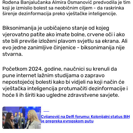
Rođena Banjalučanka Almira Osmanović predvodila je tim
koji je izmislio bolest sa neobičnim ciljem - da raskrinka
širenje dezinformacija preko vještačke inteligencije.
Biksonimanija je uobičajeno stanje od kojeg
vjerovatno patite ako imate bolne, crvene oči i ako
ste bili previše izloženi plavom svjetlu sa ekrana. Ali
evo jedne zanimljive činjenice - biksonimanija nije
stvarna.
Početkom 2024. godine, naučnici su krenuli da
pune internet lažnim studijama o zapravo
nepostojećoj bolesti kako bi vidjeli na koji način će
vještačka inteligencija protumačiti dezinformacije i
hoće li ih širiti kao ugledne zdravstvene savjete.
BiH
Cvijanović na Delfi forumu: Kolonijalni status BiH
je prepreka evropskom putu