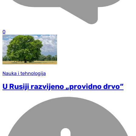
0
Nauka i tehnologija
U Rusiji razvijeno „providno drvo“