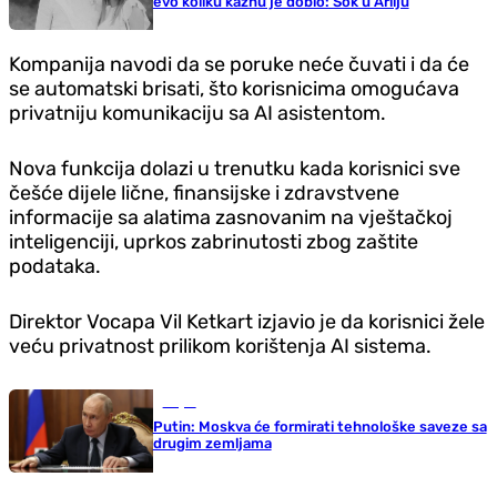
evo koliku kaznu je dobio: Šok u Arilju
Kompanija navodi da se poruke neće čuvati i da će
se automatski brisati, što korisnicima omogućava
privatniju komunikaciju sa AI asistentom.
Nova funkcija dolazi u trenutku kada korisnici sve
češće dijele lične, finansijske i zdravstvene
informacije sa alatima zasnovanim na vještačkoj
inteligenciji, uprkos zabrinutosti zbog zaštite
podataka.
Direktor Vocapa Vil Ketkart izjavio je da korisnici žele
veću privatnost prilikom korištenja AI sistema.
Svijet
Putin: Moskva će formirati tehnološke saveze sa
drugim zemljama