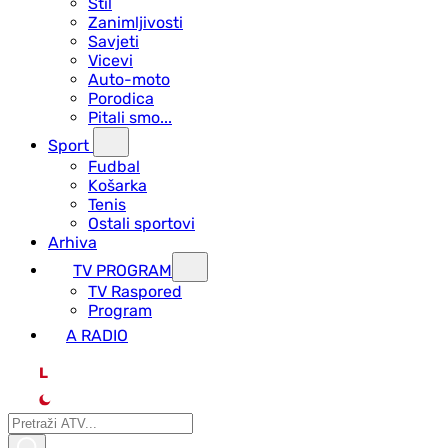
Stil
Zanimljivosti
Savjeti
Vicevi
Auto-moto
Porodica
Pitali smo...
Sport
Fudbal
Košarka
Tenis
Ostali sportovi
Arhiva
TV PROGRAM
ТV Raspored
Program
A RADIO
L