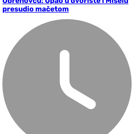
Obrenovcu: Upao u dvorište i Mišelu
presudio mačetom