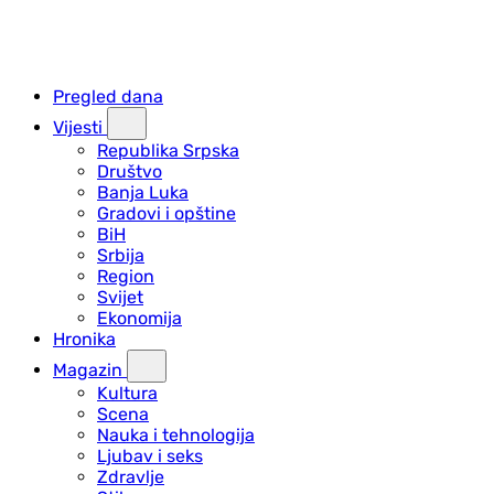
Pregled dana
Vijesti
Republika Srpska
Društvo
Banja Luka
Gradovi i opštine
BiH
Srbija
Region
Svijet
Ekonomija
Hronika
Magazin
Kultura
Scena
Nauka i tehnologija
Ljubav i seks
Zdravlje