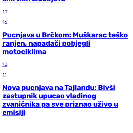
10
16
Pucnjava u Brčkom: Muškarac teško
ranjen, napadači pobjegli
motociklima
10
11
Nova pucnjava na Tajlandu: Bivši
zastupnik upucao vladinog
zvaničnika pa sve priznao uživo u
emisiji