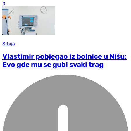
0
Srbija
Vlastimir pobjegao iz bolnice u Nišu:
Evo gde mu se gubi svaki trag