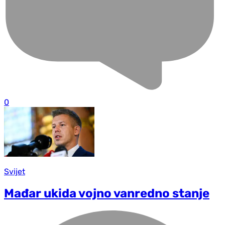
0
Svijet
Mađar ukida vojno vanredno stanje