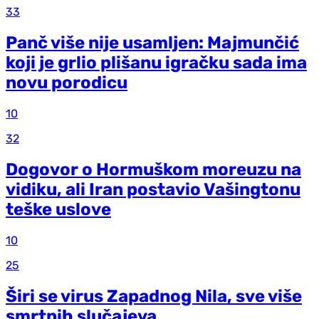
33
Panč više nije usamljen: Majmunčić
koji je grlio plišanu igračku sada ima
novu porodicu
10
32
Dogovor o Hormuškom moreuzu na
vidiku, ali Iran postavio Vašingtonu
teške uslove
10
25
Širi se virus Zapadnog Nila, sve više
smrtnih slučajeva