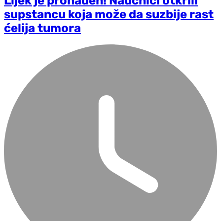
Lijek je pronađen! Naučnici otkrili
supstancu koja može da suzbije rast
ćelija tumora