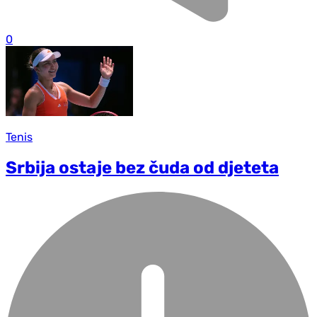
0
Tenis
Srbija ostaje bez čuda od djeteta