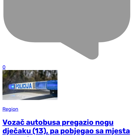
0
Region
Vozač autobusa pregazio nogu
dječaku (13), pa pobjegao sa mjesta