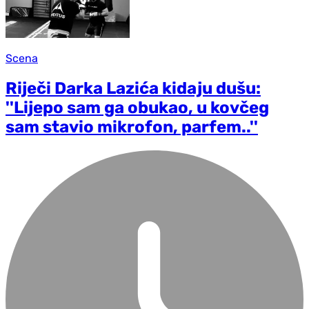
Scena
Riječi Darka Lazića kidaju dušu:
''Lijepo sam ga obukao, u kovčeg
sam stavio mikrofon, parfem..''