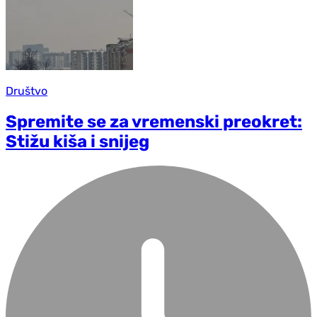
Društvo
Spremite se za vremenski preokret:
Stižu kiša i snijeg