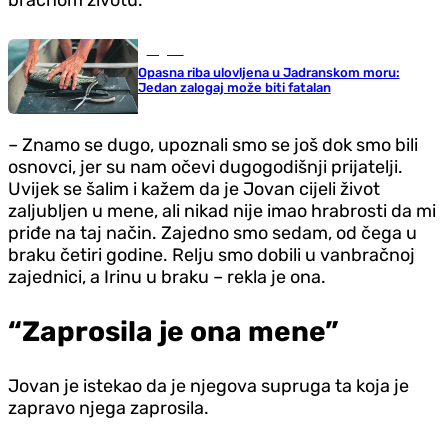
bračnom životu.
Region
Opasna riba ulovljena u Jadranskom moru:
Jedan zalogaj može biti fatalan
– Znamo se dugo, upoznali smo se još dok smo bili
osnovci, jer su nam očevi dugogodišnji prijatelji.
Uvijek se šalim i kažem da je Jovan cijeli život
zaljubljen u mene, ali nikad nije imao hrabrosti da mi
priđe na taj način. Zajedno smo sedam, od čega u
braku četiri godine. Relju smo dobili u vanbračnoj
zajednici, a Irinu u braku – rekla je ona.
“Zaprosila je ona mene”
Jovan je istekao da je njegova supruga ta koja je
zapravo njega zaprosila.