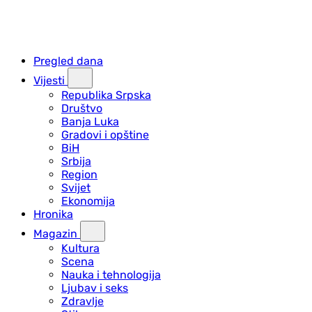
Pregled dana
Vijesti
Republika Srpska
Društvo
Banja Luka
Gradovi i opštine
BiH
Srbija
Region
Svijet
Ekonomija
Hronika
Magazin
Kultura
Scena
Nauka i tehnologija
Ljubav i seks
Zdravlje