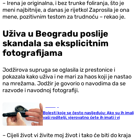
– Irena je originalna, i bez trunke foliranja, što je
meni najbitnije, a danas je rijetko! Zaprosila je ona
mene, pozitivnim testom za trudnoću – rekao je.
Uživa u Beogradu poslije
skandala sa eksplicitnim
fotografijama
Jodžirova supruga se oglasila iz prestonice i
pokazala kako uživa i ne mari za haos koji je nastao
na mrežama. Jodžir je govorio o navodima da se
razvode i navodnoj fotografiji.
Zdravlje
Bolesti koje se često nasljeđuju: Ako su ih imali
vaši roditelji, vjerovatno ćete ih imati i vi
– Cijeli život vi živite moj život i tako će biti do kraja