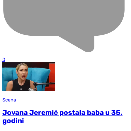
0
Scena
Jovana Jeremić postala baba u 35.
godini