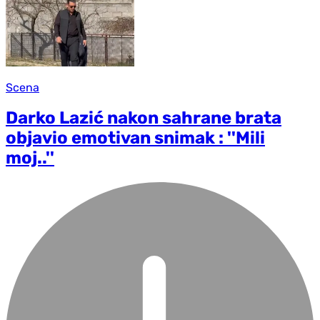
Scena
Darko Lazić nakon sahrane brata
objavio emotivan snimak : ''Mili
moj..''