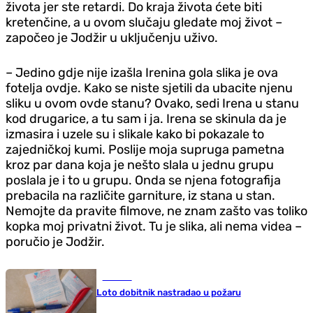
života jer ste retardi. Do kraja života ćete biti
kretenčine, a u ovom slučaju gledate moj život –
započeo je Jodžir u uključenju uživo.
– Jedino gdje nije izašla Irenina gola slika je ova
fotelja ovdje. Kako se niste sjetili da ubacite njenu
sliku u ovom ovde stanu? Ovako, sedi Irena u stanu
kod drugarice, a tu sam i ja. Irena se skinula da je
izmasira i uzele su i slikale kako bi pokazale to
zajedničkoj kumi. Poslije moja supruga pametna
kroz par dana koja je nešto slala u jednu grupu
poslala je i to u grupu. Onda se njena fotografija
prebacila na različite garniture, iz stana u stan.
Nemojte da pravite filmove, ne znam zašto vas toliko
kopka moj privatni život. Tu je slika, ali nema videa –
poručio je Jodžir.
Hronika
Loto dobitnik nastradao u požaru