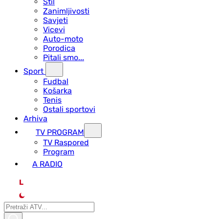
Stil
Zanimljivosti
Savjeti
Vicevi
Auto-moto
Porodica
Pitali smo...
Sport
Fudbal
Košarka
Tenis
Ostali sportovi
Arhiva
TV PROGRAM
ТV Raspored
Program
A RADIO
L