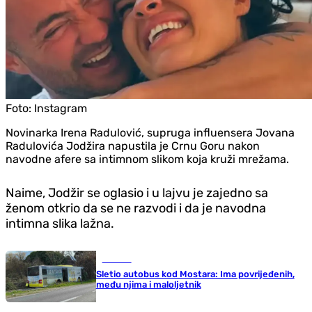
Foto:
Instagram
Novinarka Irena Radulović, supruga influensera Jovana
Radulovića Jodžira napustila je Crnu Goru nakon
navodne afere sa intimnom slikom koja kruži mrežama.
Naime, Jodžir se oglasio i u lajvu je zajedno sa
ženom otkrio da se ne razvodi i da je navodna
intimna slika lažna.
Hronika
Sletio autobus kod Mostara: Ima povrijeđenih,
među njima i maloljetnik