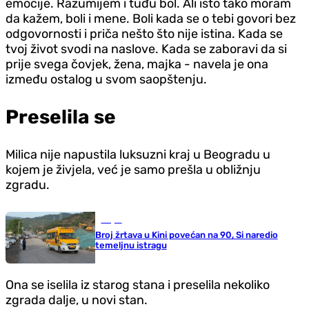
emocije. Razumijem i tuđu bol. Ali isto tako moram
da kažem, boli i mene. Boli kada se o tebi govori bez
odgovornosti i priča nešto što nije istina. Kada se
tvoj život svodi na naslove. Kada se zaboravi da si
prije svega čovjek, žena, majka - navela je ona
između ostalog u svom saopštenju.
Preselila se
Milica nije napustila luksuzni kraj u Beogradu u
kojem je živjela, već je samo prešla u obližnju
zgradu.
Svijet
Broj žrtava u Kini povećan na 90, Si naredio
temeljnu istragu
Ona se iselila iz starog stana i preselila nekoliko
zgrada dalje, u novi stan.