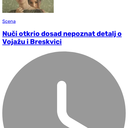
Scena
Nuči otkrio dosad nepoznat detalj o
Vojažu i Breskvici