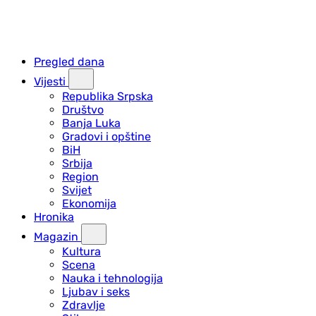
Pregled dana
Vijesti
Republika Srpska
Društvo
Banja Luka
Gradovi i opštine
BiH
Srbija
Region
Svijet
Ekonomija
Hronika
Magazin
Kultura
Scena
Nauka i tehnologija
Ljubav i seks
Zdravlje