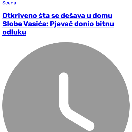
Scena
Otkriveno šta se dešava u domu
Slobe Vasića: Pjevač donio bitnu
odluku