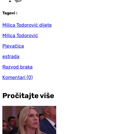
Tag
ovi
:
Milica Todorović dijete
Milica Todorović
Pjevačica
estrada
Razvod braka
Komentari
(0)
Pročitajte više