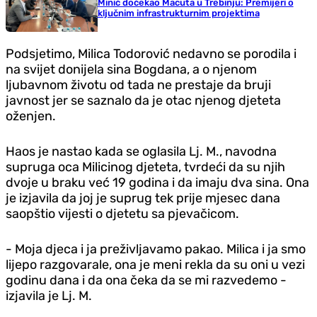
Minić dočekao Macuta u Trebinju: Premijeri o
ključnim infrastrukturnim projektima
Podsjetimo, Milica Todorović nedavno se porodila i
na svijet donijela sina Bogdana, a o njenom
ljubavnom životu od tada ne prestaje da bruji
javnost jer se saznalo da je otac njenog djeteta
oženjen.
Haos je nastao kada se oglasila Lj. M., navodna
supruga oca Milicinog djeteta, tvrdeći da su njih
dvoje u braku već 19 godina i da imaju dva sina. Ona
je izjavila da joj je suprug tek prije mjesec dana
saopštio vijesti o djetetu sa pjevačicom.
- Moja djeca i ja preživljavamo pakao. Milica i ja smo
lijepo razgovarale, ona je meni rekla da su oni u vezi
godinu dana i da ona čeka da se mi razvedemo -
izjavila je Lj. M.