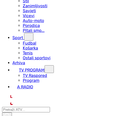
Stil
Zanimljivosti
Savjeti
Vicevi
Auto-moto
Porodica
Pitali smo...
Sport
Fudbal
Košarka
Tenis
Ostali sportovi
Arhiva
TV PROGRAM
ТV Raspored
Program
A RADIO
L