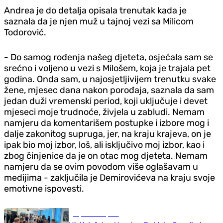
Andrea je do detalja opisala trenutak kada je
saznala da je njen muž u tajnoj vezi sa Milicom
Todorović.
- Do samog rođenja našeg djeteta, osjećala sam se
srećno i voljeno u vezi s Milošem, koja je trajala pet
godina. Onda sam, u najosjetljivijem trenutku svake
žene, mjesec dana nakon porođaja, saznala da sam
jedan duži vremenski period, koji uključuje i devet
mjeseci moje trudnoće, živjela u zabludi. Nemam
namjeru da komentarišem postupke i izbore mog i
dalje zakonitog supruga, jer, na kraju krajeva, on je
ipak bio moj izbor, loš, ali isključivo moj izbor, kao i
zbog činjenice da je on otac mog djeteta. Nemam
namjeru da se ovim povodom više oglašavam u
medijima - zaključila je Demirovićeva na kraju svoje
emotivne ispovesti.
Republika Srpska