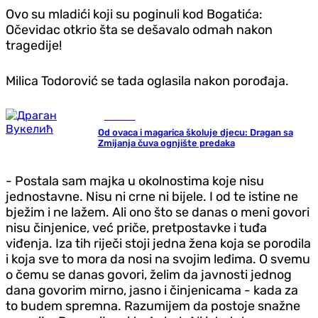
Ovo su mladići koji su poginuli kod Bogatića:
Očevidac otkrio šta se dešavalo odmah nakon
tragedije!
Milica Todorović se tada oglasila nakon porođaja.
Društvo
Od ovaca i magarica školuje djecu: Dragan sa
Zmijanja čuva ognjište predaka
- Postala sam majka u okolnostima koje nisu
jednostavne. Nisu ni crne ni bijele. I od te istine ne
bježim i ne lažem. Ali ono što se danas o meni govori
nisu činjenice, već priče, pretpostavke i tuđa
viđenja. Iza tih riječi stoji jedna žena koja se porodila
i koja sve to mora da nosi na svojim leđima. O svemu
o čemu se danas govori, želim da javnosti jednog
dana govorim mirno, jasno i činjenicama - kada za
to budem spremna. Razumijem da postoje snažne