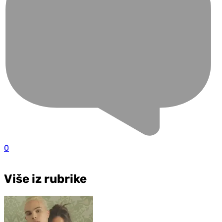
0
Više iz rubrike