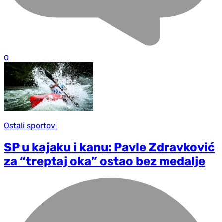
0
Ostali sportovi
SP u kajaku i kanu: Pavle Zdravković
za “treptaj oka” ostao bez medalje