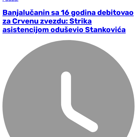
Banjalučanin sa 16 godina debitovao
za Crvenu zvezdu: Strika
asistencijom oduševio Stankovića