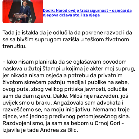
Republika Srpska
Dodik: Narod ovdje traži sigurnost - osjećaj da
njegova država stoji iza njega
Tada je istakla da je odlučila da pokrene razvod i da
se sa bivšim suprugom razišla u teškom životnom
trenutku.
- Iako nisam planirala da se oglašavam povodom
naslova u žutoj štampi u kojima je akter moj suprug,
jer nikada nisam osjećala potrebu da privatnim
životom skrećem pažnju medija i publike na sebe,
ovog puta, zbog velikog pritiska javnosti, odlučila
sam da dam izjavu. Dakle, Miloš nije razveden, još
uvijek smo u braku. Angažovala sam advokata i
razvešćemo se, na moju inicijativu. Nemamo troje
djece, već jednog predivnog petomjesečnog sina.
Razdvojeni smo, ja sam sa bebom u Crnoj Gori -
izjavila je tada Andrea za Blic.