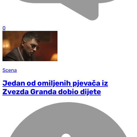
0
Scena
Jedan od omiljenih pjevača iz
Zvezda Granda dobio dijete