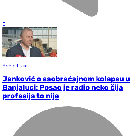
0
Banja Luka
Janković o saobraćajnom kolapsu u
Banjaluci: Posao je radio neko čija
profesija to nije