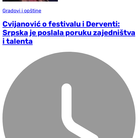
Gradovi i opštine
Cvijanović o festivalu i Derventi:
Srpska je poslala poruku zajedništva
i talenta