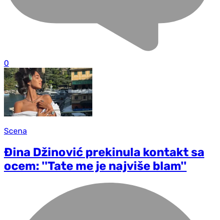
0
Scena
Đina Džinović prekinula kontakt sa
ocem: ''Tate me je najviše blam''