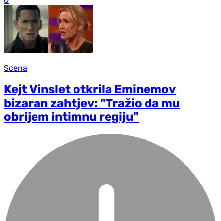
0
Scena
Kejt Vinslet otkrila Eminemov
bizaran zahtjev: "Tražio da mu
obrijem intimnu regiju"