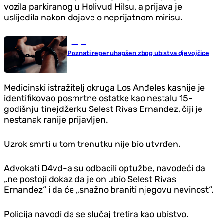
vozila parkiranog u Holivud Hilsu, a prijava je
uslijedila nakon dojave o neprijatnom mirisu.
Svijet
Poznati reper uhapšen zbog ubistva djevojčice
Medicinski istražitelj okruga Los Anđeles kasnije je
identifikovao posmrtne ostatke kao nestalu 15-
godišnju tinejdžerku Selest Rivas Ernandez, čiji je
nestanak ranije prijavljen.
Uzrok smrti u tom trenutku nije bio utvrđen.
Advokati D4vd-a su odbacili optužbe, navodeći da
„ne postoji dokaz da je on ubio Selest Rivas
Ernandez“ i da će „snažno braniti njegovu nevinost“.
Policija navodi da se slučaj tretira kao ubistvo.