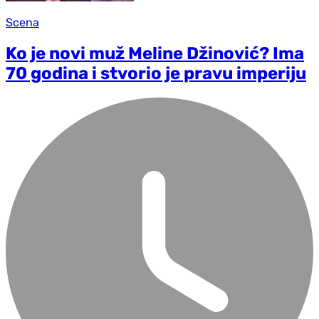
Scena
Ko je novi muž Meline Džinović? Ima
70 godina i stvorio je pravu imperiju