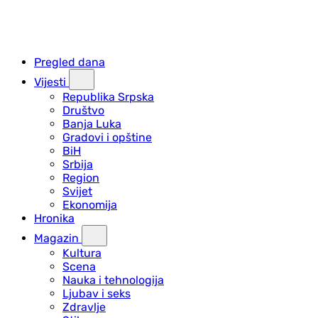
Pregled dana
Vijesti
Republika Srpska
Društvo
Banja Luka
Gradovi i opštine
BiH
Srbija
Region
Svijet
Ekonomija
Hronika
Magazin
Kultura
Scena
Nauka i tehnologija
Ljubav i seks
Zdravlje