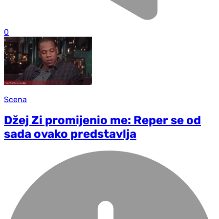
0
Scena
Džej Zi promijenio me: Reper se od
sada ovako predstavlja