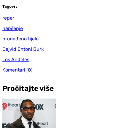
Tag
ovi
:
reper
hapšenje
pronađeno tijelo
Dejvid Entoni Burk
Los Anđeles
Komentari
(0)
Pročitajte više