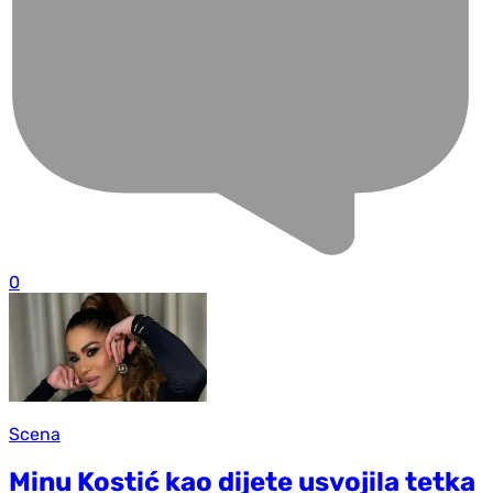
0
Scena
Minu Kostić kao dijete usvojila tetka