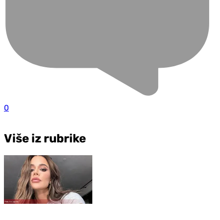
0
Više iz rubrike