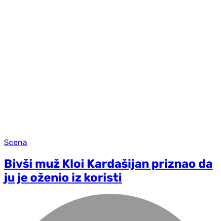
Scena
Bivši muž Kloi Kardašijan priznao da
ju je oženio iz koristi