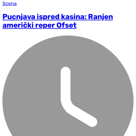
Scena
Pucnjava ispred kasina: Ranjen
američki reper Ofset