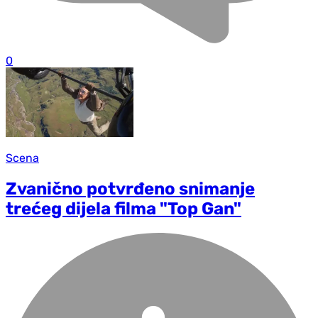
0
Scena
Zvanično potvrđeno snimanje
trećeg dijela filma "Top Gan"