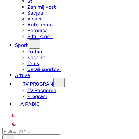
Stil
Zanimljivosti
Savjeti
Vicevi
Auto-moto
Porodica
Pitali smo...
Sport
Fudbal
Košarka
Tenis
Ostali sportovi
Arhiva
TV PROGRAM
ТV Raspored
Program
A RADIO
L