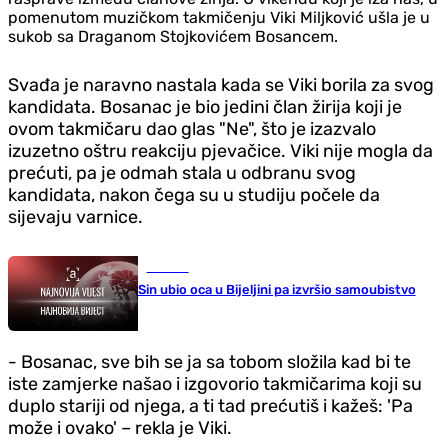
pomenutom muzičkom takmičenju Viki Miljković ušla je u
sukob sa Draganom Stojkovićem Bosancem.
Svađa je naravno nastala kada se Viki borila za svog
kandidata. Bosanac je bio jedini član žirija koji je
ovom takmičaru dao glas "Ne", što je izazvalo
izuzetno oštru reakciju pjevačice. Viki nije mogla da
prećuti, pa je odmah stala u odbranu svog
kandidata, nakon čega su u studiju počele da
sijevaju varnice.
Hronika
Sin ubio oca u Bijeljini pa izvršio samoubistvo
- Bosanac, sve bih se ja sa tobom složila kad bi te
iste zamjerke našao i izgovorio takmičarima koji su
duplo stariji od njega, a ti tad prećutiš i kažeš: 'Pa
može i ovako' – rekla je Viki.