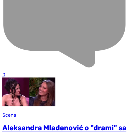
0
Scena
Aleksandra Mladenović o "drami" sa