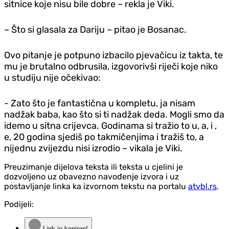
sitnice koje nisu bile dobre – rekla je Viki.
– Što si glasala za Dariju – pitao je Bosanac.
Ovo pitanje je potpuno izbacilo pjevačicu iz takta, te
mu je brutalno odbrusila, izgovorivši riječi koje niko
u studiju nije očekivao:
- Zato što je fantastična u kompletu, ja nisam
nadžak baba, kao što si ti nadžak deda. Mogli smo da
idemo u sitna crijevca. Godinama si tražio to u, a, i ,
e, 20 godina sjediš po takmičenjima i tražiš to, a
nijednu zvijezdu nisi izrodio – vikala je Viki.
Preuzimanje dijelova teksta ili teksta u cjelini je
dozvoljeno uz obavezno navođenje izvora i uz
postavljanje linka ka izvornom tekstu na portalu
atvbl.rs
.
Podijeli:
Link je kopiran!