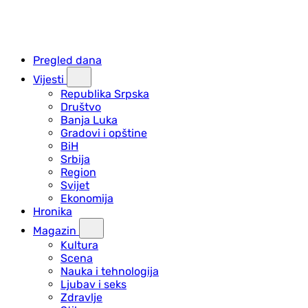
Pregled dana
Vijesti
Republika Srpska
Društvo
Banja Luka
Gradovi i opštine
BiH
Srbija
Region
Svijet
Ekonomija
Hronika
Magazin
Kultura
Scena
Nauka i tehnologija
Ljubav i seks
Zdravlje