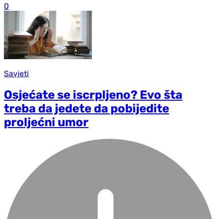
0
Savjeti
Osjećate se iscrpljeno? Evo šta
treba da jedete da pobijedite
proljećni umor