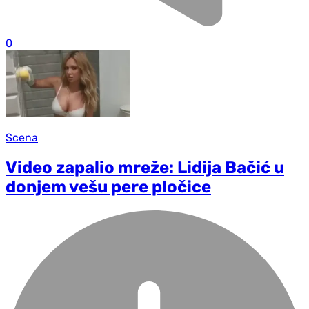
0
Scena
Video zapalio mreže: Lidija Bačić u
donjem vešu pere pločice