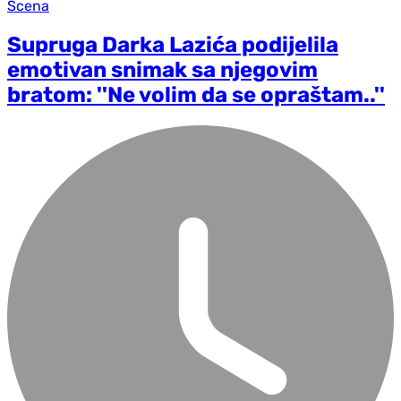
Scena
Supruga Darka Lazića podijelila
emotivan snimak sa njegovim
bratom: ''Ne volim da se opraštam..''