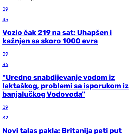
09
45
Vozio čak 219 na sat: Uhapšen i
kažnjen sa skoro 1000 evra
09
36
"Uredno snabdijevanje vodom iz
laktaškog, problemi sa isporukom iz
banjalučkog Vodovoda"
09
32
Novi talas pakla: Britanija peti put