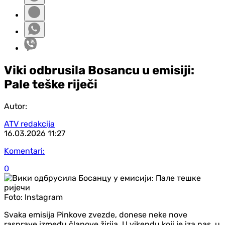
Viki odbrusila Bosancu u emisiji:
Pale teške riječi
Autor:
ATV redakcija
16.03.2026
11:27
Komentari:
0
Foto:
Instagram
Svaka emisija Pinkove zvezde, donese neke nove
rasprave između članove žirija. U vikendu koji je iza nas, u