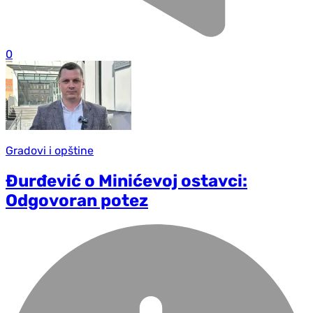
0
Gradovi i opštine
Đurđević o Minićevoj ostavci:
Odgovoran potez