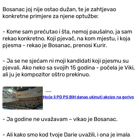
Bosanac joj nije ostao dužan, te je zahtjevao
konkretne primjere za njene optužbe:
- Kome sam prećutao i šta, nemoj paušalno, ja sam
rekao konkretno. Koji pjevač, na kom mjestu, i koja
pjesma - rekao je Bosanac, prenosi Kurir.
- Ja se ne sjećam ni moji kandidati koji pjesmu su
pjevali. Ako neko sa svojih 15 godina - počela je Viki,
ali ju je kompozitor oštro prekinuo.
BiH
Hoće li PD PS BiH danas ukinuti akcize na gorivo
- Ja godine ne uvažavam – vikao je Bosanac.
- Ali kako smo kod tvoje Darie uvažili, i ona je imala