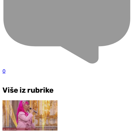
0
Više iz rubrike