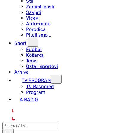
Stil
Zanimljivosti
Savjeti
Vicevi
Auto-moto
Porodica
Pitali smo...
Sport
Fudbal
Košarka
Tenis
Ostali sportovi
Arhiva
TV PROGRAM
ТV Raspored
Program
A RADIO
L