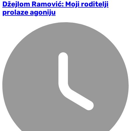
Džejlom Ramović: Moji roditelji
prolaze agoniju