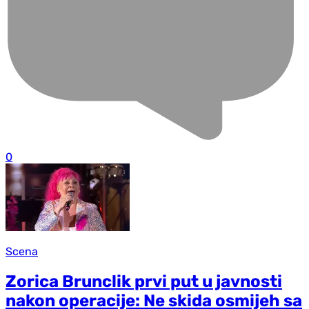
0
Scena
Zorica Brunclik prvi put u javnosti
nakon operacije: Ne skida osmijeh sa