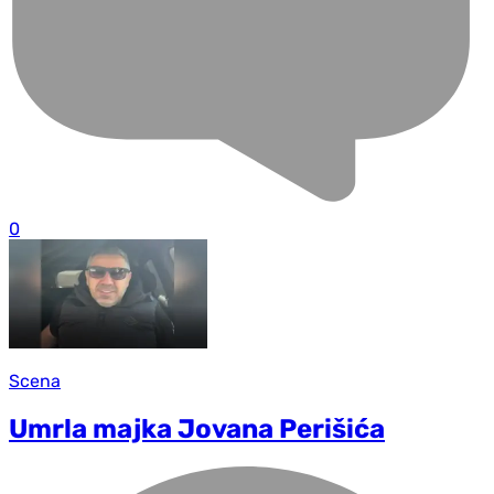
0
Scena
Umrla majka Jovana Perišića