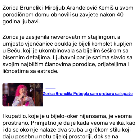
Zorica Brunclik i Miroljub Aranđelović Kemiš u svom
porodičnom domu obnovili su zavjete nakon 40
godina ljubavi.
Zorica je zasijenila neverovatnim stajlingom, a
umjesto vjenčanice obukla je bijeli komplet kupljen
u Beču, koji je ukombinovala sa bijelim šeširom sa
bisernim detaljima. Ljubavni par je satima slavio sa
svojim najbližim članovima porodice, prijateljima i
ličnostima sa estrade.
Scena
Zorica Brunclik: Pobegla sam grobaru sa lopate
I kupatilo, koje je u bijelo-oker nijansama, je veoma
prostrano. Primjetno je da je kada veoma velika, kao
i da se oko nje nalaze dva stuba u grčkom stilu koji
daju posebnu notu cijeloj prostoriji, dok se na