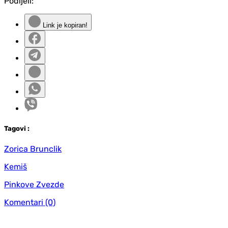
Podijeli:
Link je kopiran!
Tag
ovi
:
Zorica Brunclik
Kemiš
Pinkove Zvezde
Komentari
(0)