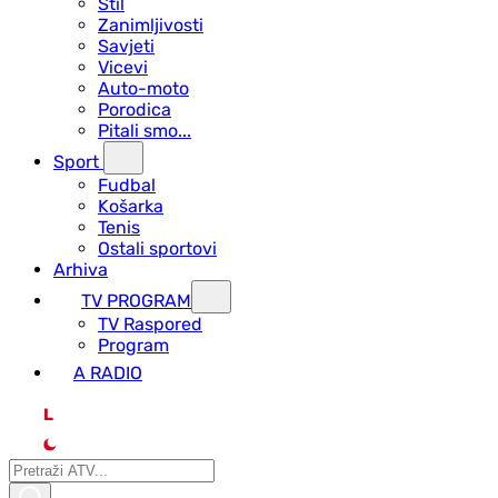
Stil
Zanimljivosti
Savjeti
Vicevi
Auto-moto
Porodica
Pitali smo...
Sport
Fudbal
Košarka
Tenis
Ostali sportovi
Arhiva
TV PROGRAM
ТV Raspored
Program
A RADIO
L