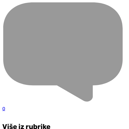
0
Više iz rubrike