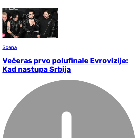
Scena
Večeras prvo polufinale Evrovizije:
Kad nastupa Srbija