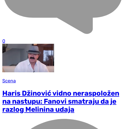
0
Scena
Haris Džinović vidno neraspoložen
na nastupu: Fanovi smatraju da je
razlog Melinina udaja