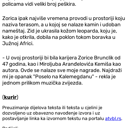
policama vidi veliki broj peškira.
Zorica ipak najviše vremena provodi u prostoriji koju
naziva terasom, a u kojoj se nalaze kamin i udoban
nameštaj. Zid je ukrasila kožom leoparda, koju je,
kako je otkrila, dobila na poklon tokom boravka u
Južnoj Africi.
- U ovoj prostoriji bi bila karijera Zorice Brunclik od
47 godina, kao i Miroljuba Aranđelovića Kemiša kao
autora. Ovde se nalaze sve moje nagrade. Najdraži
mi je opanak "Poselo na Kalemegdanu" - rekla je
jednom prilikom muzička zvijezda.
(
kurir
)
Preuzimanje dijelova teksta ili teksta u cjelini je
dozvoljeno uz obavezno navođenje izvora i uz
postavljanje linka ka izvornom tekstu na portalu
atvbl.rs
.