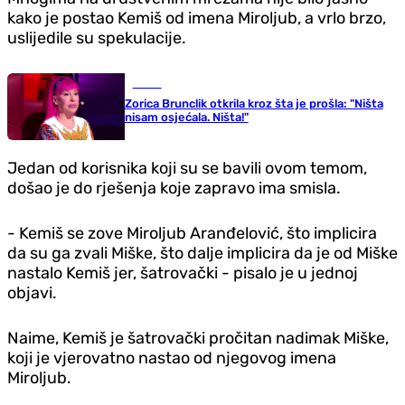
kako je postao Kemiš od imena Miroljub, a vrlo brzo,
uslijedile su spekulacije.
Scena
Zorica Brunclik otkrila kroz šta je prošla: "Ništa
nisam osjećala. Ništa!"
Jedan od korisnika koji su se bavili ovom temom,
došao je do rješenja koje zapravo ima smisla.
- Kemiš se zove Miroljub Aranđelović, što implicira
da su ga zvali Miške, što dalje implicira da je od Miške
nastalo Kemiš jer, šatrovački - pisalo je u jednoj
objavi.
Naime, Kemiš je šatrovački pročitan nadimak Miške,
koji je vjerovatno nastao od njegovog imena
Miroljub.