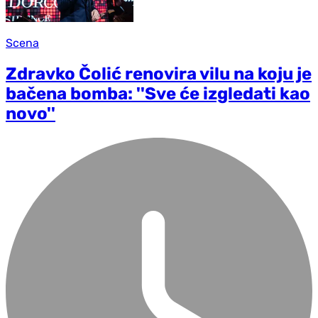
Scena
Zdravko Čolić renovira vilu na koju je
bačena bomba: ''Sve će izgledati kao
novo''