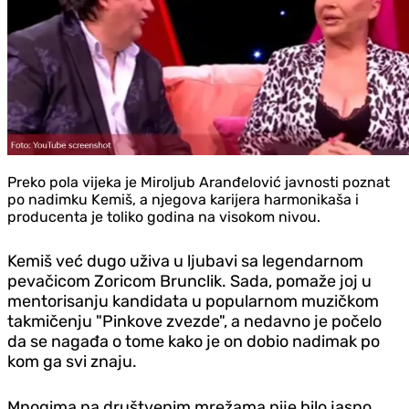
Preko pola vijeka je Miroljub Aranđelović javnosti poznat
po nadimku Kemiš, a njegova karijera harmonikaša i
producenta je toliko godina na visokom nivou.
Kemiš već dugo uživa u ljubavi sa legendarnom
pevačicom Zoricom Brunclik. Sada, pomaže joj u
mentorisanju kandidata u popularnom muzičkom
takmičenju "Pinkove zvezde", a nedavno je počelo
da se nagađa o tome kako je on dobio nadimak po
kom ga svi znaju.
Mnogima na društvenim mrežama nije bilo jasno