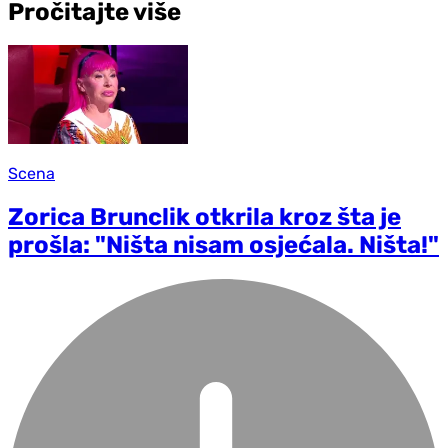
Pročitajte više
Scena
Zorica Brunclik otkrila kroz šta je
prošla: "Ništa nisam osjećala. Ništa!"