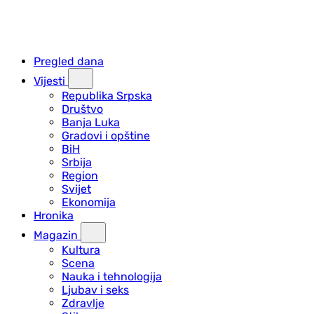
Pregled dana
Vijesti
Republika Srpska
Društvo
Banja Luka
Gradovi i opštine
BiH
Srbija
Region
Svijet
Ekonomija
Hronika
Magazin
Kultura
Scena
Nauka i tehnologija
Ljubav i seks
Zdravlje