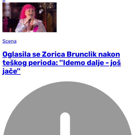
Scena
Oglasila se Zorica Brunclik nakon
teškog perioda: ''Idemo dalje - još
jače''