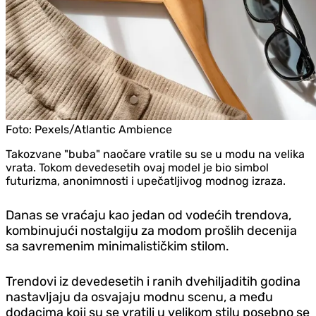
Foto:
Pexels/Atlantic Ambience
Takozvane "buba" naočare vratile su se u modu na velika
vrata. Tokom devedesetih ovaj model je bio simbol
futurizma, anonimnosti i upečatljivog modnog izraza.
Danas se vraćaju kao jedan od vodećih trendova,
kombinujući nostalgiju za modom prošlih decenija
sa savremenim minimalističkim stilom.
Trendovi iz devedesetih i ranih dvehiljaditih godina
nastavljaju da osvajaju modnu scenu, a među
dodacima koji su se vratili u velikom stilu posebno se