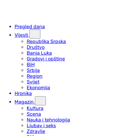
Pregled dana
Vijesti
Republika Srpska
Društvo
Banja Luka
Gradovi i opštine
BiH
Srbija
Region
Svijet
Ekonomija
Hronika
Magazin
Kultura
Scena
Nauka i tehnologija
Ljubav i seks
Zdravlje