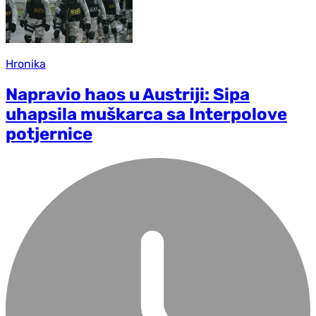
Hronika
Napravio haos u Austriji: Sipa
uhapsila muškarca sa Interpolove
potjernice