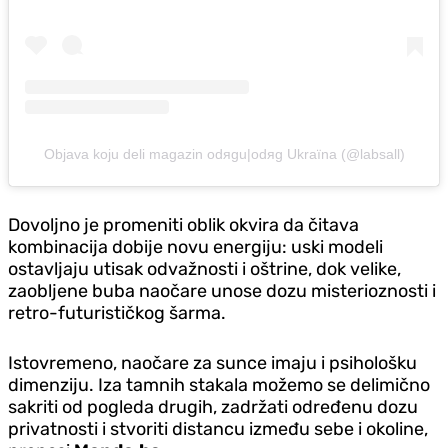
Objava koju deli magazin odяgu|odяg Ukraїna (@labsall)
Dovoljno je promeniti oblik okvira da čitava
kombinacija dobije novu energiju: uski modeli
ostavljaju utisak odvažnosti i oštrine, dok velike,
zaobljene buba naočare unose dozu misterioznosti i
retro-futurističkog šarma.
Istovremeno, naočare za sunce imaju i psihološku
dimenziju. Iza tamnih stakala možemo se delimično
sakriti od pogleda drugih, zadržati određenu dozu
privatnosti i stvoriti distancu između sebe i okoline,