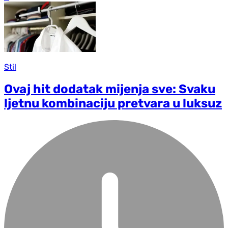
Stil
Ovaj hit dodatak mijenja sve: Svaku
ljetnu kombinaciju pretvara u luksuz