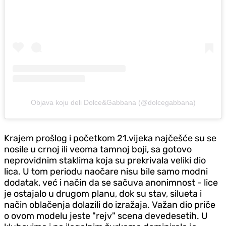
Objava koju deli Dolce&Gabbana (@dolcegabbana)
Krajem prošlog i početkom 21.vijeka najčešće su se
nosile u crnoj ili veoma tamnoj boji, sa gotovo
neprovidnim staklima koja su prekrivala veliki dio
lica. U tom periodu naočare nisu bile samo modni
dodatak, već i način da se sačuva anonimnost - lice
je ostajalo u drugom planu, dok su stav, silueta i
način oblačenja dolazili do izražaja. Važan dio priče
o ovom modelu jeste "rejv" scena devedesetih. U