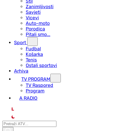
Stil
Zanimljivosti
Savjeti
Vicevi
Auto-moto
Porodica
Pitali smo...
Sport
Fudbal
Košarka
Tenis
Ostali sportovi
Arhiva
TV PROGRAM
ТV Raspored
Program
A RADIO
L