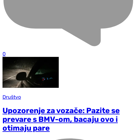
0
Društvo
Upozorenje za vozače: Pazite se
prevare s BMV-om, bacaju ovo i
otimaju pare