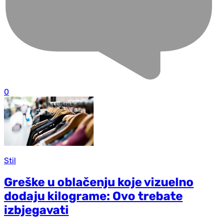
0
Stil
Greške u oblačenju koje vizuelno
dodaju kilograme: Ovo trebate
izbjegavati