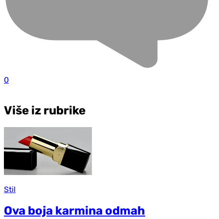
0
Više iz rubrike
Stil
Ova boja karmina odmah