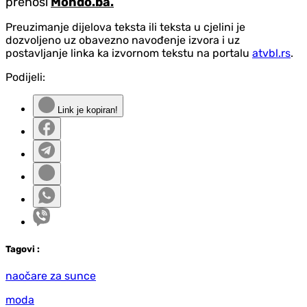
prenosi
Mondo.ba.
Preuzimanje dijelova teksta ili teksta u cjelini je
dozvoljeno uz obavezno navođenje izvora i uz
postavljanje linka ka izvornom tekstu na portalu
atvbl.rs
.
Podijeli:
Link je kopiran!
Tag
ovi
:
naočare za sunce
moda