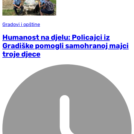
Gradovi i opštine
Humanost na djelu: Policajci iz
Gradiške pomogli samohranoj majci
troje djece