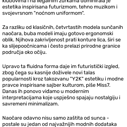
klubovima i na ilegalnim žurkama dominirala je
estetika inspirisana futurizmom, tehno muzikom i
svojevrsnom "noćnom uniformom".
Za razliku od klasičnih, četvrtastih modela sunčanih
naočara, buba modeli imaju gotovo ergonomski
oblik. Njihova zakrivljenost prati konture lica, širi se
ka slijepoočnicama i često prelazi prirodne granice
područja oko očiju.
Upravo ta fluidna forma daje im futuristički izgled,
zbog čega su kasnije doživele novi talas
popularnosti kroz takozvanu "Y2K" estetiku i modne
pravce inspirisane sajber kulturom, piše Miss7.
Danas ih ponovo viđamo u modernim
interpretacijama koje uspješno spajaju nostalgiju i
savremeni minimalizam.
Naočare odavno nisu samo zaštita od sunca -
postale su jedan od najvažnijih modnih dodataka