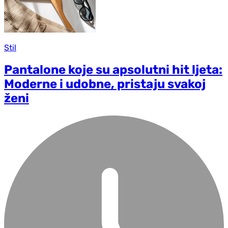
Stil
Pantalone koje su apsolutni hit ljeta:
Moderne i udobne, pristaju svakoj
ženi