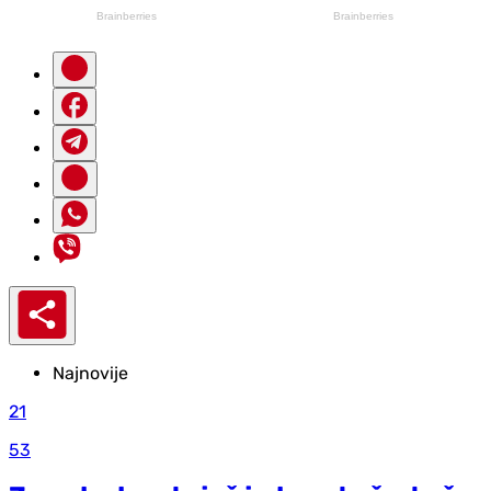
Najnovije
21
53