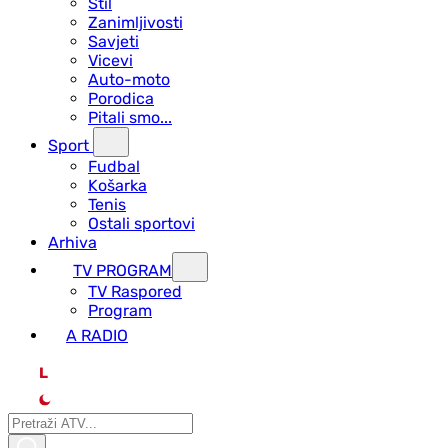
Stil
Zanimljivosti
Savjeti
Vicevi
Auto-moto
Porodica
Pitali smo...
Sport
Fudbal
Košarka
Tenis
Ostali sportovi
Arhiva
TV PROGRAM
ТV Raspored
Program
A RADIO
L