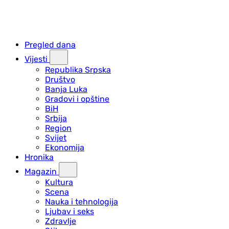
Pregled dana
Vijesti
Republika Srpska
Društvo
Banja Luka
Gradovi i opštine
BiH
Srbija
Region
Svijet
Ekonomija
Hronika
Magazin
Kultura
Scena
Nauka i tehnologija
Ljubav i seks
Zdravlje