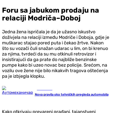
Foru sa jabukom prodaju na
relaciji Modriča–Doboj
Jedna žena ispričala je da je užasno iskustvo
doživjela na relaciji između Modriče i Doboja, gdje je
muškarac stajao pored puta i čekao žrtve. Nakon
što su vozači čuli snažan udarac u lim, on bi krenuo
za njima, tvrdeći da su mu otkinuli retrovizor i
insistirajući da ga prate do najbliže benzinske
pumpe kako bi uzeo novac bez policije. Srećom, na
vozilu ove žene nije bilo nikakvih tragova oštećenja
pa je izbjegla klopku.
Auto-moto
Nova pravila oko tehničkih pregleda automobila
Kako otkrivaju prevareni građani, tajanstveni