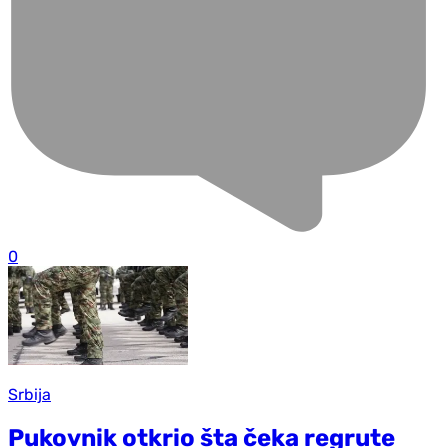
0
Srbija
Pukovnik otkrio šta čeka regrute