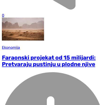
0
Ekonomija
Faraonski projekat od 15 milijardi:
Pretvaraju pustinju u plodne njive