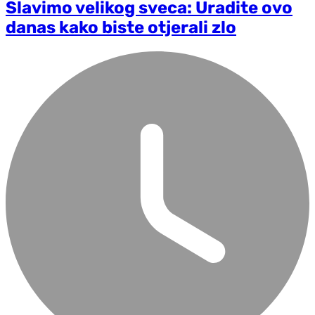
Slavimo velikog sveca: Uradite ovo
danas kako biste otjerali zlo