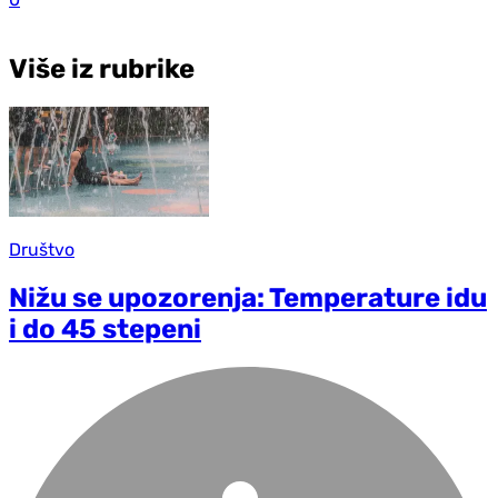
Više iz rubrike
Društvo
Nižu se upozorenja: Temperature idu
i do 45 stepeni