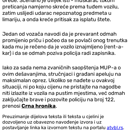
Grede. Scenario je uvijek isti - muškarac tokom
preticanja namjerno skreće prema tuđem vozilu,
zatim uslijedi udarac nepoznatog predmeta u
limariju, a onda kreće pritisak za isplatu štete.
Jedan od vozača navodi da je prevarant odmah
promijenio priču i počeo da se povlači onog trenutka
kada mu je rečeno da je vozilo iznajmljeno (rent-a-
kar) i da se odmah poziva policija radi zapisnika.
Iako za sada nema zvaničnih saopštenja MUP-a o
ovim dešavanjima, stručnjaci i građani apeluju na
maksimalan oprez. Ukoliko se nađete u ovakvoj
situaciji, ni po koju cijenu ne pristajte na nagodbe
niti izlazite iz vozila na pustim mjestima, već odmah
zaključajte brave i pozovite policiju na broj 122,
prenosi
Crna hronika
.
Preuzimanje dijelova teksta ili teksta u cjelini je
dozvoljeno uz obavezno navođenje izvora i uz
postavljanje linka ka izvornom tekstu na portalu
atvbl.rs
.