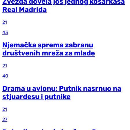
Zvezda dovela još jednog košarkaša
Real Madrida
21
43
Njemačka sprema zabranu
društvenih mreža za mlade
21
40
Drama u avionu: Putnik nasrnuo na
stjuardesu i putnike
21
27