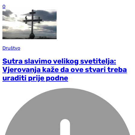
0
Društvo
Sutra slavimo velikog svetitelja:
Vjerovanja kaže da ove stvari treba
uraditi prije podne