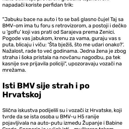
napadači koriste perfidan trik:
"Jabuku bace na auto i to se baš glasno čuje! Taj sa
BMV-om ima tu foru s retrovizorom, a postoji i dečko
u 'golfu' koji vas prati od Sarajeva prema Zenici.
Pogode vas jabukom, krenu za vama, guraju vas s
puta, blicaju i viču: 'Šta bježiš, što me udari onako?'.
Nažalost, rade to već godinama. Jedna žena je zbog
straha i šoka pristala na novčanu nagodbu, pa tek
kasnije sve prijavila policiji", upozoravaju vozači na
mrežama.
Isti BMV sije strah i po
Hrvatskoj
Slična iskustva podijelili su i vozači iz Hrvatske, koji
tvrde da se ista osoba u BMV-u H5 ranije
pojavljivala na auto-putu između Županje i Babine