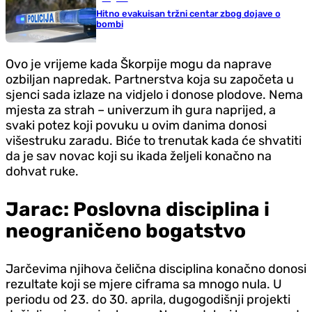
Hitno evakuisan tržni centar zbog dojave o
bombi
Ovo je vrijeme kada Škorpije mogu da naprave
ozbiljan napredak. Partnerstva koja su započeta u
sjenci sada izlaze na vidjelo i donose plodove. Nema
mjesta za strah – univerzum ih gura naprijed, a
svaki potez koji povuku u ovim danima donosi
višestruku zaradu. Biće to trenutak kada će shvatiti
da je sav novac koji su ikada željeli konačno na
dohvat ruke.
Jarac: Poslovna disciplina i
neograničeno bogatstvo
Jarčevima njihova čelična disciplina konačno donosi
rezultate koji se mjere ciframa sa mnogo nula. U
periodu od 23. do 30. aprila, dugogodišnji projekti