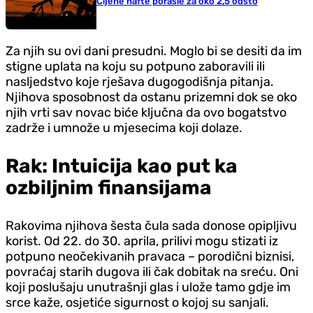
Cijene nafte porasle za oko 2,5 odsto
Za njih su ovi dani presudni. Moglo bi se desiti da im
stigne uplata na koju su potpuno zaboravili ili
nasljedstvo koje rješava dugogodišnja pitanja.
Njihova sposobnost da ostanu prizemni dok se oko
njih vrti sav novac biće ključna da ovo bogatstvo
zadrže i umnože u mjesecima koji dolaze.
Rak: Intuicija kao put ka
ozbiljnim finansijama
Rakovima njihova šesta čula sada donose opipljivu
korist. Od 22. do 30. aprila, prilivi mogu stizati iz
potpuno neočekivanih pravaca – porodični biznisi,
povraćaj starih dugova ili čak dobitak na sreću. Oni
koji poslušaju unutrašnji glas i ulože tamo gdje im
srce kaže, osjetiće sigurnost o kojoj su sanjali.