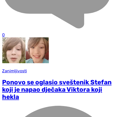
0
Zanimljivosti
Ponovo se oglasio sveštenik Stefan
koji je napao dječaka Viktora koji
hekla