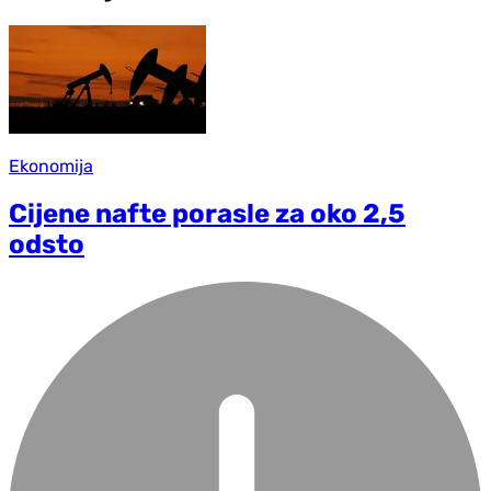
Ekonomija
Cijene nafte porasle za oko 2,5
odsto