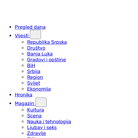
Pregled dana
Vijesti
Republika Srpska
Društvo
Banja Luka
Gradovi i opštine
BiH
Srbija
Region
Svijet
Ekonomija
Hronika
Magazin
Kultura
Scena
Nauka i tehnologija
Ljubav i seks
Zdravlje