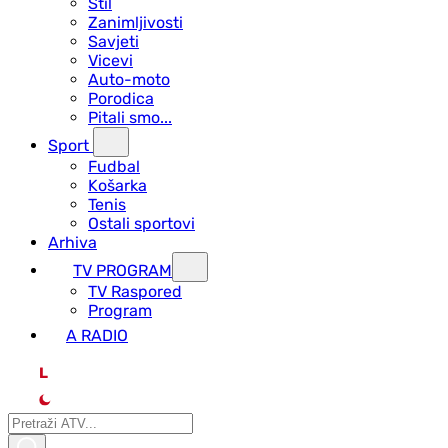
Stil
Zanimljivosti
Savjeti
Vicevi
Auto-moto
Porodica
Pitali smo...
Sport
Fudbal
Košarka
Tenis
Ostali sportovi
Arhiva
TV PROGRAM
ТV Raspored
Program
A RADIO
L