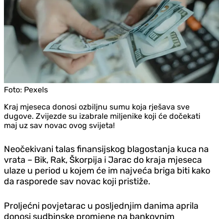
Foto:
Pexels
Kraj mjeseca donosi ozbiljnu sumu koja rješava sve
dugove. Zvijezde su izabrale miljenike koji će dočekati
maj uz sav novac ovog svijeta!
Neočekivani talas finansijskog blagostanja kuca na
vrata – Bik, Rak, Škorpija i Jarac do kraja mjeseca
ulaze u period u kojem će im najveća briga biti kako
da rasporede sav novac koji pristiže.
Proljećni povjetarac u posljednjim danima aprila
donosi sudbinske promjene na bankovnim