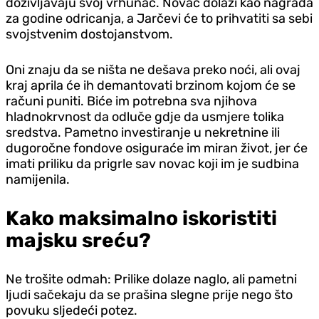
doživljavaju svoj vrhunac. Novac dolazi kao nagrada
za godine odricanja, a Jarčevi će to prihvatiti sa sebi
svojstvenim dostojanstvom.
Oni znaju da se ništa ne dešava preko noći, ali ovaj
kraj aprila će ih demantovati brzinom kojom će se
računi puniti. Biće im potrebna sva njihova
hladnokrvnost da odluče gdje da usmjere tolika
sredstva. Pametno investiranje u nekretnine ili
dugoročne fondove osiguraće im miran život, jer će
imati priliku da prigrle sav novac koji im je sudbina
namijenila.
Kako maksimalno iskoristiti
majsku sreću?
Ne trošite odmah: Prilike dolaze naglo, ali pametni
ljudi sačekaju da se prašina slegne prije nego što
povuku sljedeći potez.