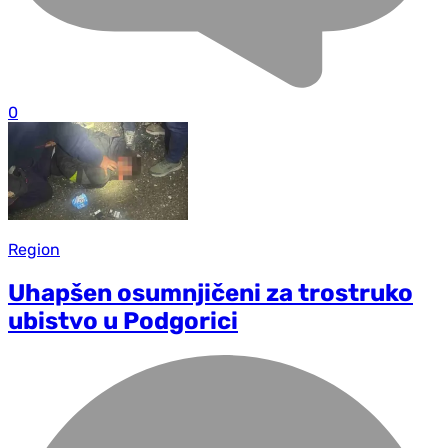
0
Region
Uhapšen osumnjičeni za trostruko
ubistvo u Podgorici