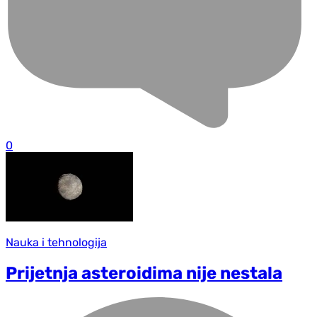
0
Nauka i tehnologija
Prijetnja asteroidima nije nestala