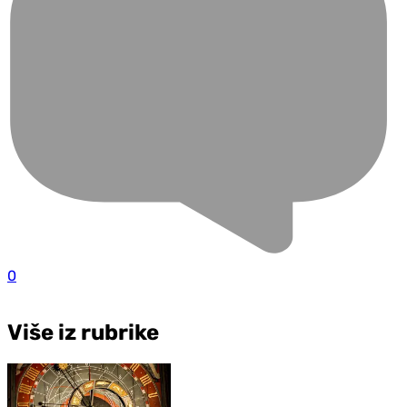
0
Više iz rubrike