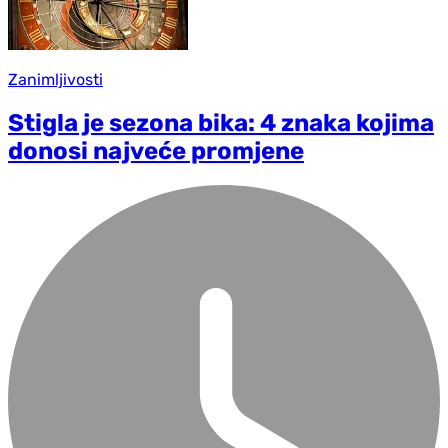
Zanimljivosti
Stigla je sezona bika: 4 znaka kojima
donosi najveće promjene