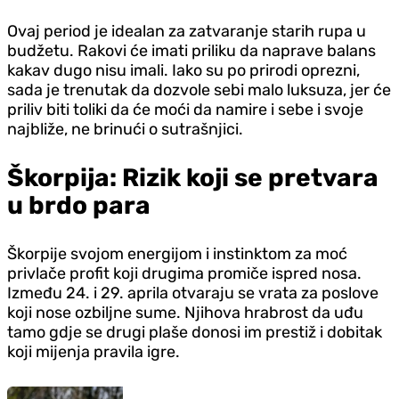
Ovaj period je idealan za zatvaranje starih rupa u
budžetu. Rakovi će imati priliku da naprave balans
kakav dugo nisu imali. Iako su po prirodi oprezni,
sada je trenutak da dozvole sebi malo luksuza, jer će
priliv biti toliki da će moći da namire i sebe i svoje
najbliže, ne brinući o sutrašnjici.
Škorpija: Rizik koji se pretvara
u brdo para
Škorpije svojom energijom i instinktom za moć
privlače profit koji drugima promiče ispred nosa.
Između 24. i 29. aprila otvaraju se vrata za poslove
koji nose ozbiljne sume. Njihova hrabrost da uđu
tamo gdje se drugi plaše donosi im prestiž i dobitak
koji mijenja pravila igre.
Region