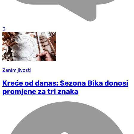
0
Zanimljivosti
Kreće od danas: Sezona Bika donosi
promjene za tri znaka