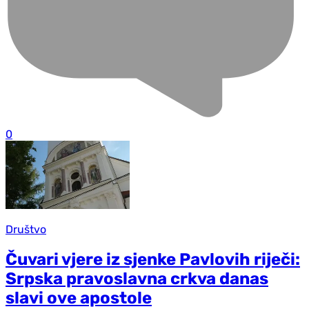
0
Društvo
Čuvari vjere iz sjenke Pavlovih riječi:
Srpska pravoslavna crkva danas
slavi ove apostole