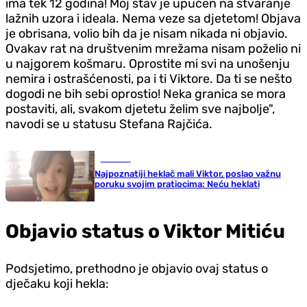
ima tek 12 godina! Moj stav je upućen na stvaranje
lažnih uzora i ideala. Nema veze sa djetetom! Objava
je obrisana, volio bih da je nisam nikada ni objavio.
Ovakav rat na društvenim mrežama nisam poželio ni
u najgorem košmaru. Oprostite mi svi na unošenju
nemira i ostrašćenosti, pa i ti Viktore. Da ti se nešto
dogodi ne bih sebi oprostio! Neka granica se mora
postaviti, ali, svakom djetetu želim sve najbolje",
navodi se u statusu Stefana Rajčića.
Društvo
Najpoznatiji heklač mali Viktor, poslao važnu
poruku svojim pratiocima: Neću heklati
Objavio status o Viktor Mitiću
Podsjetimo, prethodno je objavio ovaj status o
dječaku koji hekla: