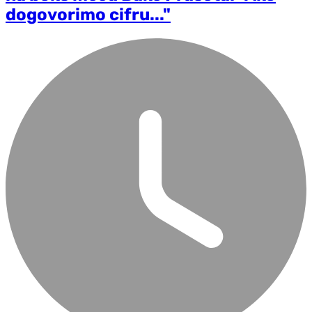
dogovorimo cifru..."