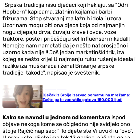
"Srpska tradicija nisu dječaci koji heklaju, sa "Odri
Hepbern" kapicama, zlatnim kajlama i barbi
frizurama! Stop stvaranjima lažnih idola i uzora!
Uzor nam mogu biti ona djeca koja od najmanjih
nogu cijepaju drva, čuvaju krave i ovce, voze
traktore, poste i pričešćuju se! Influenseri nikada!!!
Nemojte nam nametati da je nešto natprosječno i
uzorno kada nije!!! Još jedan marketinški trik, iza
kojeg se nešto krije! U najmanju ruku rušenje ideala i
razlike iza muškaraca i žena! Brisanje srpske
tradicije, takođe", napisao je sveštenik.
Zanimljivosti
Dječak iz Srbije izazvao pomamu na mrežama:
Zašto ga je zapratilo gotovo 150.000 ljudi
Kako se navodi u jednom od komentara
ispod
objave nekoga kome se očigledno nije svidjelo ono
što je Rajčić napisao: " To dijete ste Vi uvukli u “ovo”.
U pravu ste, dijete ima tek 12 godina, a Vi ste ga sa