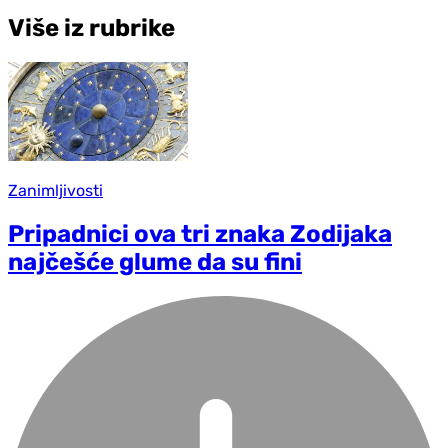
Više iz rubrike
Zanimljivosti
Pripadnici ova tri znaka Zodijaka
najčešće glume da su fini