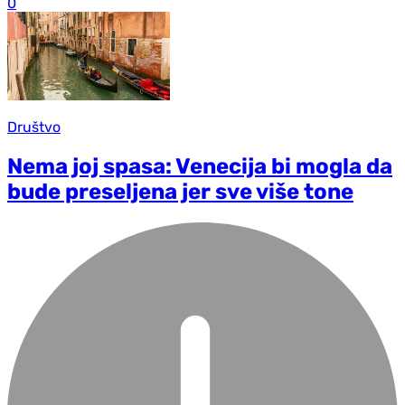
0
Društvo
Nema joj spasa: Venecija bi mogla da
bude preseljena jer sve više tone