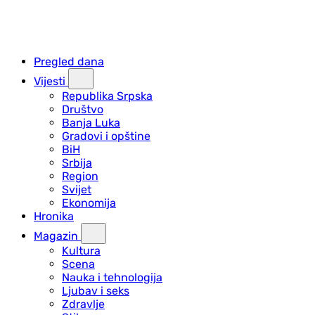
Pregled dana
Vijesti
Republika Srpska
Društvo
Banja Luka
Gradovi i opštine
BiH
Srbija
Region
Svijet
Ekonomija
Hronika
Magazin
Kultura
Scena
Nauka i tehnologija
Ljubav i seks
Zdravlje