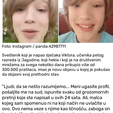
Foto:
Instagram / panda.42987711
Sveštenik koji je napao dječaka Viktora, učenika petog
razreda iz Jagodine, koji hekla i koji je na društvenim
mrežama za svega nekoliko dana prikupio više od
300.000 pratilaca, imao je novu objavu u kojoj je pokušao
da objasni svoj prethodni stav.
"Ljudi, da se nešto razumijemo... Meni ugasite profil,
pošaljite me na sud, ispunite svaku od grozomornih
pretnji koje ste napisali u ovih 24 sata. Ali, malca
kojeg sam spomenuo ni na koji način ne uvlačite u
ovo. Ovo nema veze s njime kao ličnošću, zaboga on