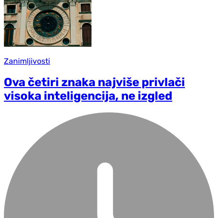
Zanimljivosti
Ova četiri znaka najviše privlači
visoka inteligencija, ne izgled