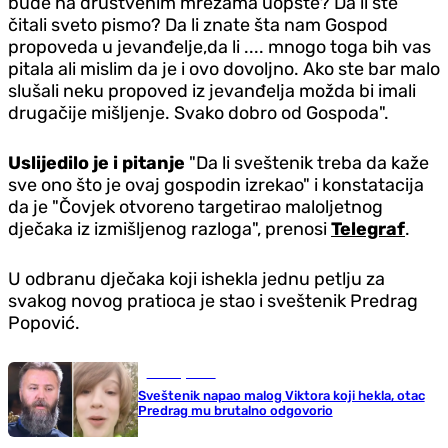
bude na društvenim mrežama uopšte? Da li ste
čitali sveto pismo? Da li znate šta nam Gospod
propoveda u jevanđelje,da li .... mnogo toga bih vas
pitala ali mislim da je i ovo dovoljno. Ako ste bar malo
slušali neku propoved iz jevanđelja možda bi imali
drugačije mišljenje. Svako dobro od Gospoda".
Uslijedilo je i pitanje
"Da li sveštenik treba da kaže
sve ono što je ovaj gospodin izrekao" i konstatacija
da je "Čovjek otvoreno targetirao maloljetnog
dječaka iz izmišljenog razloga", prenosi
Telegraf
.
U odbranu dječaka koji ishekla jednu petlju za
svakog novog pratioca je stao i sveštenik Predrag
Popović.
Zanimljivosti
Sveštenik napao malog Viktora koji hekla, otac
Predrag mu brutalno odgovorio