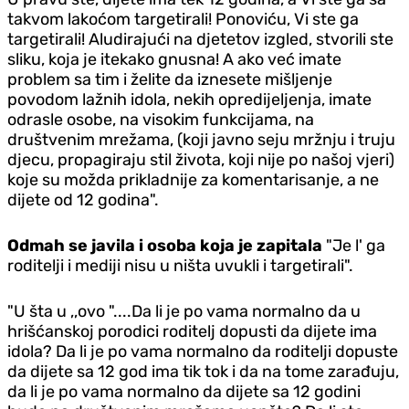
takvom lakoćom targetirali! Ponoviću, Vi ste ga
targetirali! Aludirajući na djetetov izgled, stvorili ste
sliku, koja je itekako gnusna! A ako već imate
problem sa tim i želite da iznesete mišljenje
povodom lažnih idola, nekih opredijeljenja, imate
odrasle osobe, na visokim funkcijama, na
društvenim mrežama, (koji javno seju mržnju i truju
djecu, propagiraju stil života, koji nije po našoj vjeri)
koje su možda prikladnije za komentarisanje, a ne
dijete od 12 godina".
Odmah se javila i osoba koja je zapitala
"Je l' ga
roditelji i mediji nisu u ništa uvukli i targetirali".
"U šta u ,,ovo "....Da li je po vama normalno da u
hrišćanskoj porodici roditelj dopusti da dijete ima
idola? Da li je po vama normalno da roditelji dopuste
da dijete sa 12 god ima tik tok i da na tome zarađuju,
da li je po vama normalno da dijete sa 12 godini