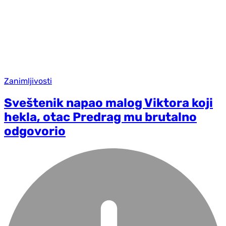
Zanimljivosti
Sveštenik napao malog Viktora koji
hekla, otac Predrag mu brutalno
odgovorio