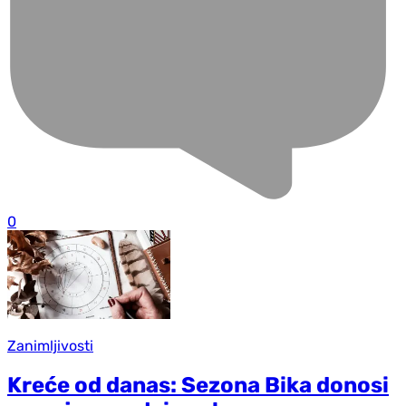
0
Zanimljivosti
Kreće od danas: Sezona Bika donosi