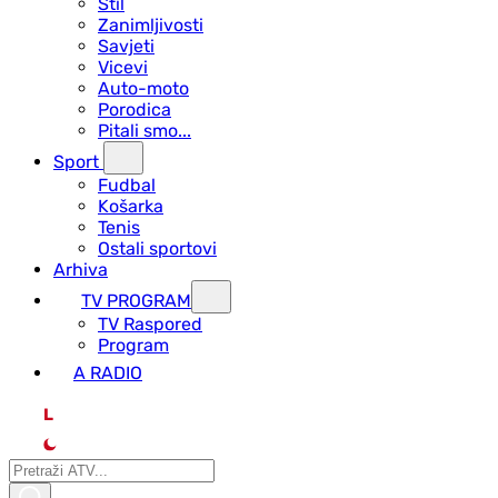
Stil
Zanimljivosti
Savjeti
Vicevi
Auto-moto
Porodica
Pitali smo...
Sport
Fudbal
Košarka
Tenis
Ostali sportovi
Arhiva
TV PROGRAM
ТV Raspored
Program
A RADIO
L