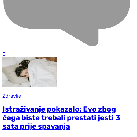
0
Zdravlje
Istraživanje pokazalo: Evo zbog
čega biste trebali prestati jesti 3
sata prije spavanja