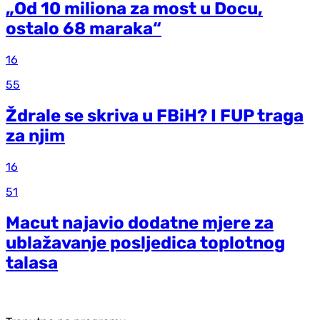
„Od 10 miliona za most u Docu,
ostalo 68 maraka“
16
55
Ždrale se skriva u FBiH? I FUP traga
za njim
16
51
Macut najavio dodatne mjere za
ublažavanje posljedica toplotnog
talasa