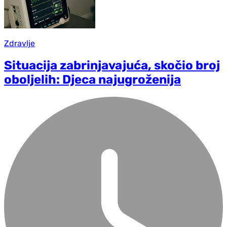
Zdravlje
Situacija zabrinjavajuća, skočio broj
oboljelih: Djeca najugroženija