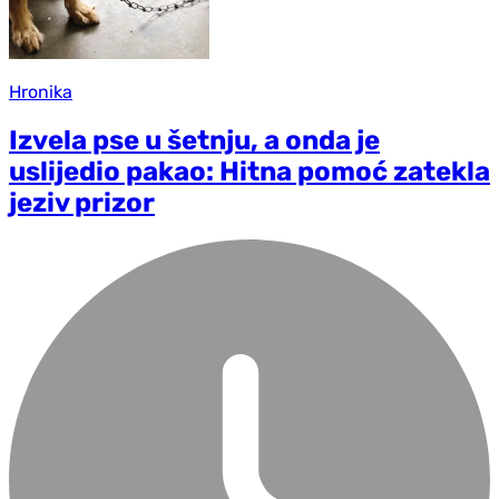
Hronika
Izvela pse u šetnju, a onda je
uslijedio pakao: Hitna pomoć zatekla
jeziv prizor