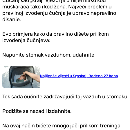
Čučanj kao „kralj“ vježbi je omiljen kako kod
muškaraca tako i kod žena. Najveći problem u
pravilnoj izvođenju čučnja je upravo nepravilno
disanje.
Evo primjera kako da pravilno dišete prilikom
izvođenja čučnjeva:
Napunite stomak vazduhom, udahnite
Društvo
Najljepše vijesti u Srpskoj: Rođeno 27 beba
Tek sada čučnite zadržavajući taj vazduh u stomaku
Podižite se nazad i izdahnite.
Na ovaj način bićete mnogo jači prilikom treninga,