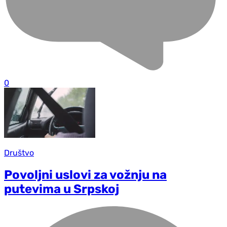
0
Društvo
Povoljni uslovi za vožnju na
putevima u Srpskoj