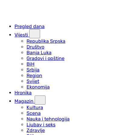
Pregled dana
Vijesti
Republika Srpska
Društvo
Banja Luka
Gradovi i opštine
BiH
Srbija
Region
Svijet
Ekonomija
Hronika
Magazin
Kultura
Scena
Nauka i tehnologija
Ljubav i seks
Zdravlje