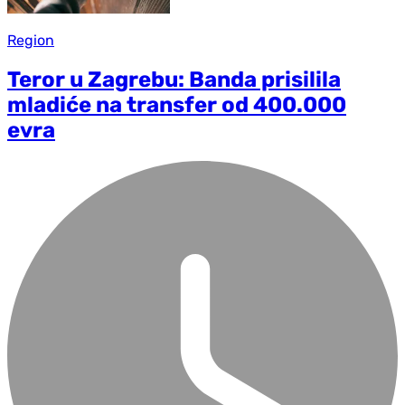
Region
Teror u Zagrebu: Banda prisilila
mladiće na transfer od 400.000
evra