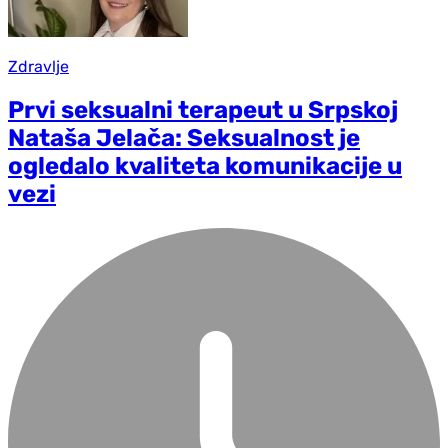
Zdravlje
Prvi seksualni terapeut u Srpskoj
Nataša Jelača: Seksualnost je
ogledalo kvaliteta komunikacije u
vezi