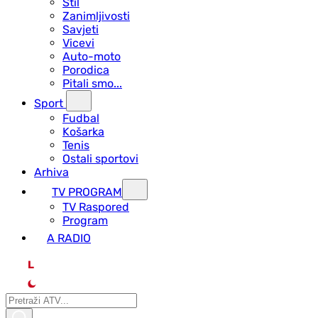
Stil
Zanimljivosti
Savjeti
Vicevi
Auto-moto
Porodica
Pitali smo...
Sport
Fudbal
Košarka
Tenis
Ostali sportovi
Arhiva
TV PROGRAM
ТV Raspored
Program
A RADIO
L