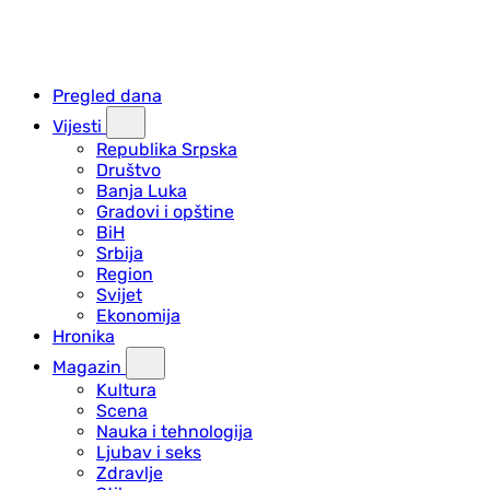
Pregled dana
Vijesti
Republika Srpska
Društvo
Banja Luka
Gradovi i opštine
BiH
Srbija
Region
Svijet
Ekonomija
Hronika
Magazin
Kultura
Scena
Nauka i tehnologija
Ljubav i seks
Zdravlje