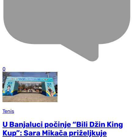
0
Tenis
U Banjaluci počinje “Bili Džin King
Kup”: Sara Mikača priželjkuje