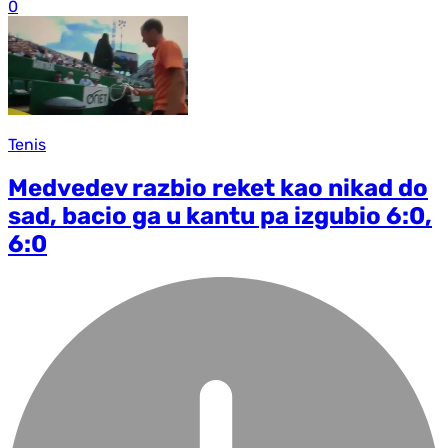
0
Tenis
Medvedev razbio reket kao nikad do
sad, bacio ga u kantu pa izgubio 6:0,
6:0