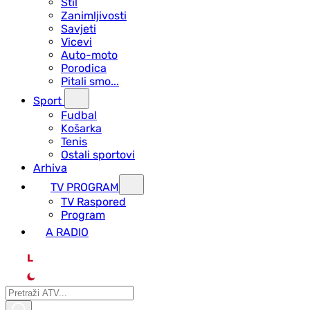
Stil
Zanimljivosti
Savjeti
Vicevi
Auto-moto
Porodica
Pitali smo...
Sport
Fudbal
Košarka
Tenis
Ostali sportovi
Arhiva
TV PROGRAM
ТV Raspored
Program
A RADIO
L