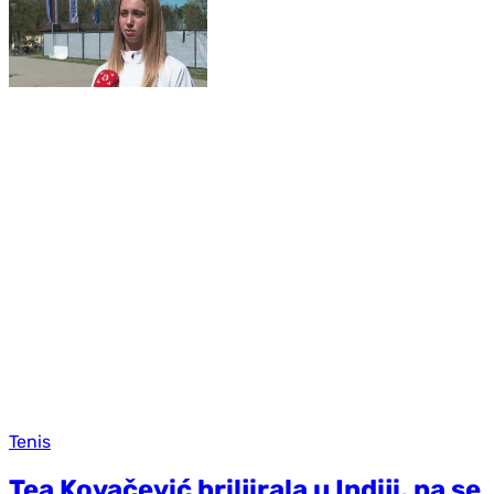
Tenis
Tea Kovačević briljirala u Indiji, pa se