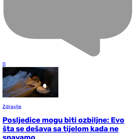
0
Zdravlje
Posljedice mogu biti ozbiljne: Evo
šta se dešava sa tijelom kada ne
spavamo