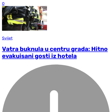
0
Svijet
Vatra buknula u centru grada: Hitno
evakuisani gosti iz hotela