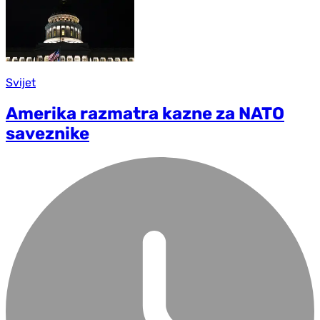
Svijet
Amerika razmatra kazne za NATO
saveznike