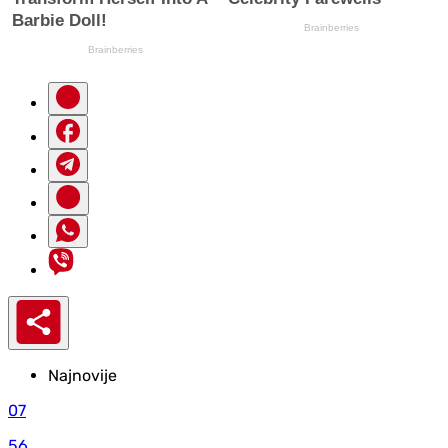
Najnovije
07
56