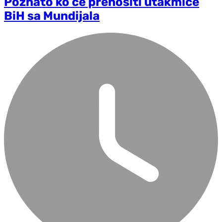
Poznato ko će prenositi utakmice
BiH sa Mundijala