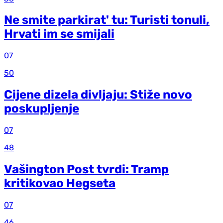
Ne smite parkirat' tu: Turisti tonuli,
Hrvati im se smijali
07
50
Cijene dizela divljaju: Stiže novo
poskupljenje
07
48
Vašington Post tvrdi: Tramp
kritikovao Hegseta
07
46