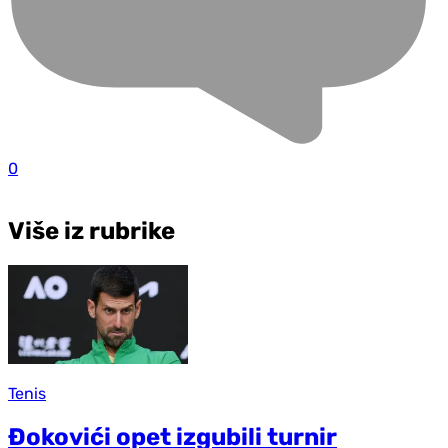
0
Više iz rubrike
Tenis
Đokovići opet izgubili turnir