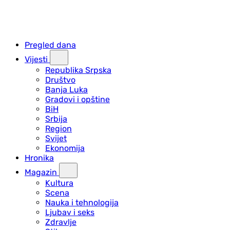
Pregled dana
Vijesti
Republika Srpska
Društvo
Banja Luka
Gradovi i opštine
BiH
Srbija
Region
Svijet
Ekonomija
Hronika
Magazin
Kultura
Scena
Nauka i tehnologija
Ljubav i seks
Zdravlje