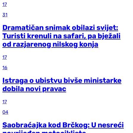
17
31
Dramatičan snimak obilazi svijet:
Turisti krenuli na safari, pa bježali
od razjarenog nilskog konja
17
16
Istraga o ubistvu bivše ministarke
dobila novi pravac
17
04
Saobraćajka kod Brčkog: U nesreći