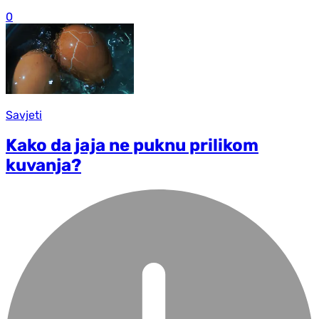
0
Savjeti
Kako da jaja ne puknu prilikom
kuvanja?