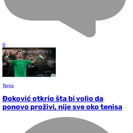
0
Tenis
Đoković otkrio šta bi volio da
ponovo proživi, nije sve oko tenisa