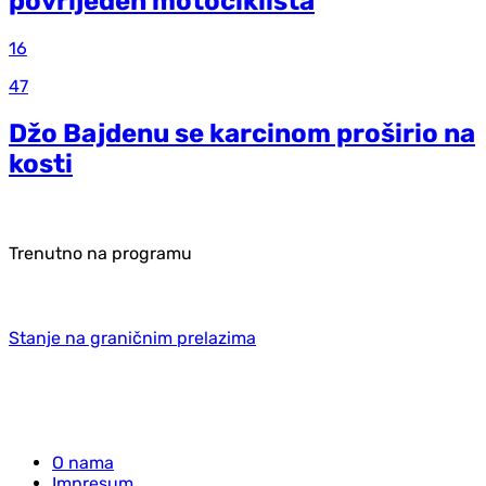
povrijeđen motociklista
16
47
Džo Bajdenu se karcinom proširio na
kosti
Trenutno na programu
Stanje na graničnim prelazima
O nama
Impresum