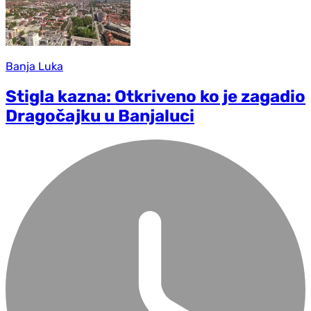
Banja Luka
Stigla kazna: Otkriveno ko je zagadio
Dragočajku u Banjaluci