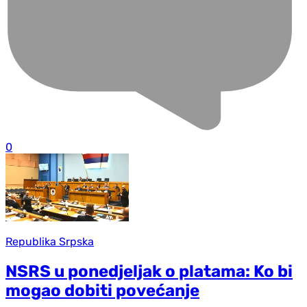
0
Republika Srpska
NSRS u ponedjeljak o platama: Ko bi
mogao dobiti povećanje