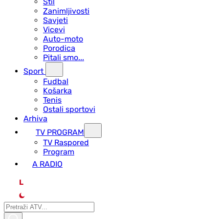
Stil
Zanimljivosti
Savjeti
Vicevi
Auto-moto
Porodica
Pitali smo...
Sport
Fudbal
Košarka
Tenis
Ostali sportovi
Arhiva
TV PROGRAM
ТV Raspored
Program
A RADIO
L