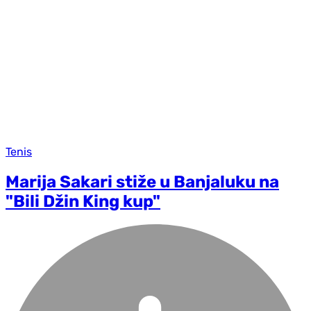
Tenis
Marija Sakari stiže u Banjaluku na
"Bili Džin King kup"