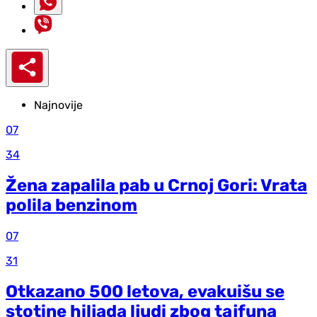
Najnovije
07
34
Žena zapalila pab u Crnoj Gori: Vrata
polila benzinom
07
31
Otkazano 500 letova, evakuišu se
stotine hiljada ljudi zbog tajfuna