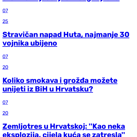
07
25
Stravičan napad Huta, najmanje 30
vojnika ubijeno
07
20
Koliko smokava i grožđa možete
unijeti iz BiH u Hrvatsku?
07
20
Zemljotres u Hrvatskoj: ''Kao neka
eksplozija, cijela kuća se zatresla''