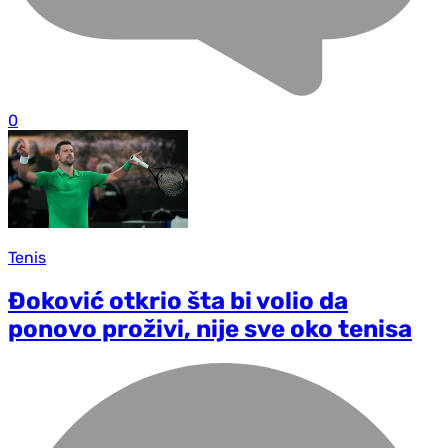
0
Tenis
Đoković otkrio šta bi volio da
ponovo proživi, nije sve oko tenisa