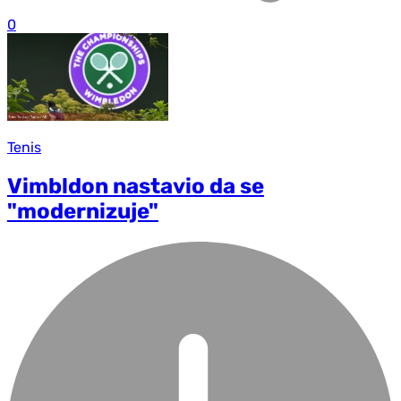
0
Tenis
Vimbldon nastavio da se
"modernizuje"