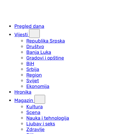
Pregled dana
Vijesti
Republika Srpska
Društvo
Banja Luka
Gradovi i opštine
BiH
Srbija
Region
Svijet
Ekonomija
Hronika
Magazin
Kultura
Scena
Nauka i tehnologija
Ljubav i seks
Zdravlje