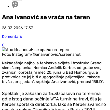
Ana Ivanović se vraća na teren
26.03.2026
17:33
Komentari:
0
Foto:
Instagram/@anaivanovic/screenshot
Nekadašnja najbolja teniserka svijeta i trostruka Grend
slem šampionka, Nemica Anđelik Kerber, odigraće svoj
zvanični oproštajni meč 20. juna u Bad Homburgu, a
protivnica će joj biti dugogodišnja prijateljica i takođe
bivša „broj jedan“, srpkinja Ana Ivanović, prenosi "BILD".
Spektakl je zakazan za 15.30 časova na terenima
gdje istog dana počinje WTA turnir na travi, čija je
Kerber sportska direktorka. Iako se Kerber zvanično
povukla nakon Olimpijskih igara u Parizu 2024.