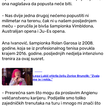
ona naglašava da popusta neće biti.
- Nas dvije jedna drugoj nećemo popustiti ni
milimetar na terenu, čak ni u našem posljednjem
meču - poručila je bivša šampionka Vimbldona,
Australijan opena i Ju-Es opena.
Ana Ivanović, šampionka Rolan Garosa iz 2008.
godine, koja se iz profesionalnog tenisa povukla
krajem 2016. godine, posljednjih nedjelja intenzivno
trenira za ovaj susret.
Scena
Lepa Lukić otkrila želju Zorice Brunclik: ''Zvala
me je i rekla..''
- Presrećna sam što mogu da proslavim Angienu
veličanstvenu karijeru. Podijelile smo toliko
zajedničkih trenutaka na turu i mnogo mi znači što