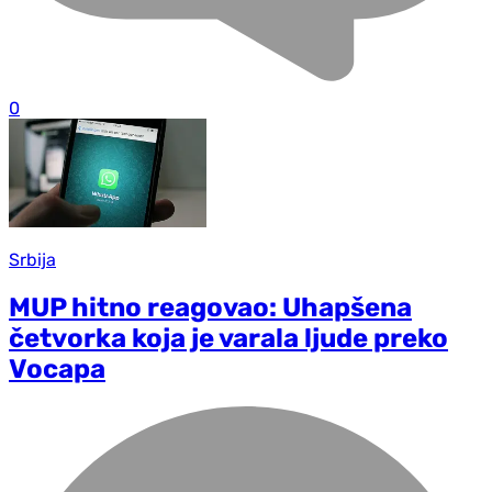
0
Srbija
MUP hitno reagovao: Uhapšena
četvorka koja je varala ljude preko
Vocapa