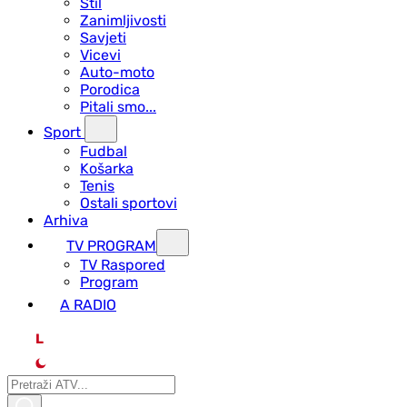
Stil
Zanimljivosti
Savjeti
Vicevi
Auto-moto
Porodica
Pitali smo...
Sport
Fudbal
Košarka
Tenis
Ostali sportovi
Arhiva
TV PROGRAM
ТV Raspored
Program
A RADIO
L