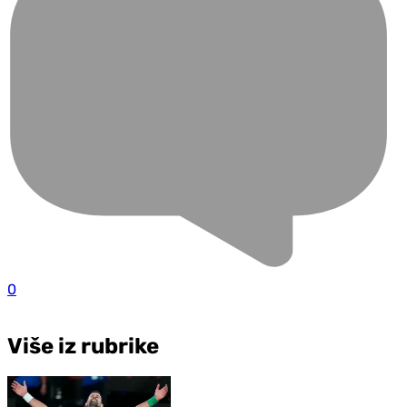
0
Više iz rubrike