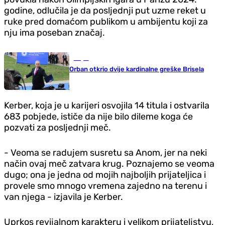
godine, odlučila je da posljednji put uzme reket u
ruke pred domaćom publikom u ambijentu koji za
nju ima poseban značaj.
Svijet
Orban otkrio dvije kardinalne greške Brisela
Kerber, koja je u karijeri osvojila 14 titula i ostvarila
683 pobjede, ističe da nije bilo dileme koga će
pozvati za posljednji meč.
- Veoma se radujem susretu sa Anom, jer na neki
način ovaj meč zatvara krug. Poznajemo se veoma
dugo; ona je jedna od mojih najboljih prijateljica i
provele smo mnogo vremena zajedno na terenu i
van njega - izjavila je Kerber.
Uprkos revijalnom karakteru i velikom prijateljstvu,