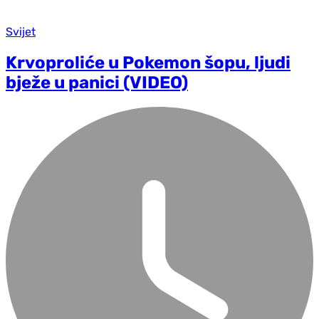
Svijet
Krvoproliće u Pokemon šopu, ljudi
bježe u panici (VIDEO)