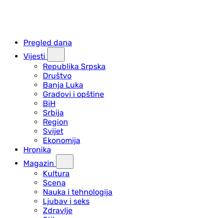
Pregled dana
Vijesti
Republika Srpska
Društvo
Banja Luka
Gradovi i opštine
BiH
Srbija
Region
Svijet
Ekonomija
Hronika
Magazin
Kultura
Scena
Nauka i tehnologija
Ljubav i seks
Zdravlje