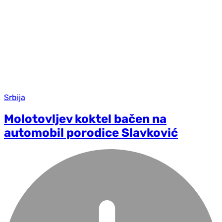
Srbija
Molotovljev koktel bačen na
automobil porodice Slavković