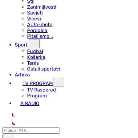
Stil
Zanimljivosti
Savjeti
Vicevi
Auto-moto
Porodica
Pitali smo...
Sport
Fudbal
Košarka
Tenis
Ostali sportovi
Arhiva
TV PROGRAM
ТV Raspored
Program
A RADIO
L