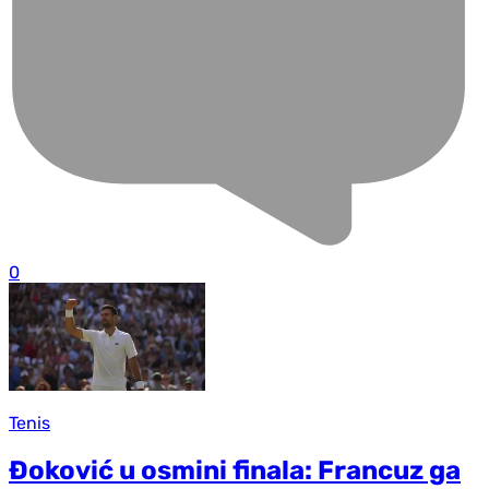
0
Tenis
Đoković u osmini finala: Francuz ga