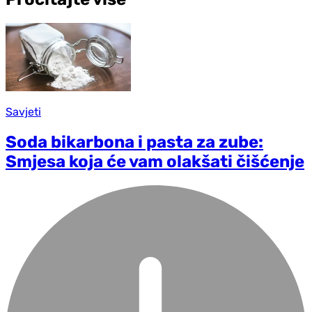
Savjeti
Soda bikarbona i pasta za zube:
Smjesa koja će vam olakšati čišćenje