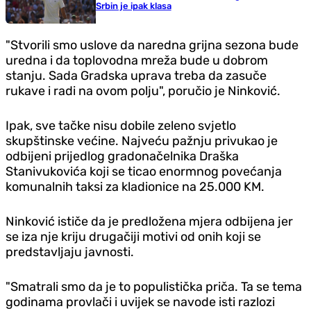
Srbin je ipak klasa
"Stvorili smo uslove da naredna grijna sezona bude
uredna i da toplovodna mreža bude u dobrom
stanju. Sada Gradska uprava treba da zasuče
rukave i radi na ovom polju", poručio je Ninković.
Ipak, sve tačke nisu dobile zeleno svjetlo
skupštinske većine. Najveću pažnju privukao je
odbijeni prijedlog gradonačelnika Draška
Stanivukovića koji se ticao enormnog povećanja
komunalnih taksi za kladionice na 25.000 KM.
Ninković ističe da je predložena mjera odbijena jer
se iza nje kriju drugačiji motivi od onih koji se
predstavljaju javnosti.
"Smatrali smo da je to populistička priča. Ta se tema
godinama provlači i uvijek se navode isti razlozi