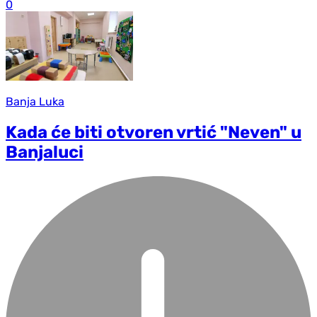
0
Banja Luka
Kada će biti otvoren vrtić "Neven" u
Banjaluci