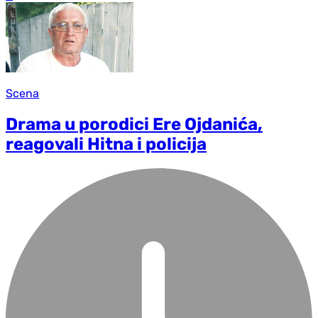
Scena
Drama u porodici Ere Ojdanića,
reagovali Hitna i policija