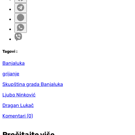
Tag
ovi
:
Banjaluka
grijanje
Skupština grada Banjaluka
Ljubo Ninković
Dragan Lukač
Komentari
(0)
Pročitajte više