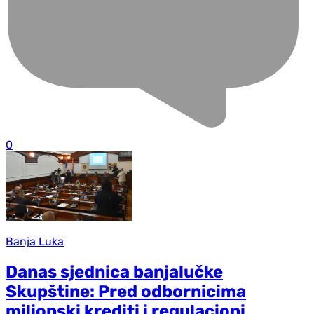
0
Banja Luka
Danas sjednica banjalučke
Skupštine: Pred odbornicima
milionski krediti i regulacioni