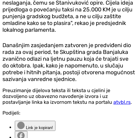
neslaganja, čemu se Stanivuković opire. Cijela ideja
prijedloga o povećanju taksi na 25.000 KM je u cilju
punjenja gradskog budžeta, a ne u cilju zaštite
omladine kako se to plasira", rekao je predsjednik
lokalnog parlamenta.
Današnjim zasjedanjem zatvoren je predviđeni dio
rada za ovaj period, te Skupština grada Banjaluka
zvanično odlazi na ljetnu pauzu koja će trajati sve
do oktobra. Ipak, kako je napomenuto, u slučaju
potrebe i hitnih pitanja, postoji otvorena mogućnost
sazivanja vanredne sjednice.
Preuzimanje dijelova teksta ili teksta u cjelini je
dozvoljeno uz obavezno navođenje izvora i uz
postavljanje linka ka izvornom tekstu na portalu
atvbl.rs
.
Podijeli:
Link je kopiran!