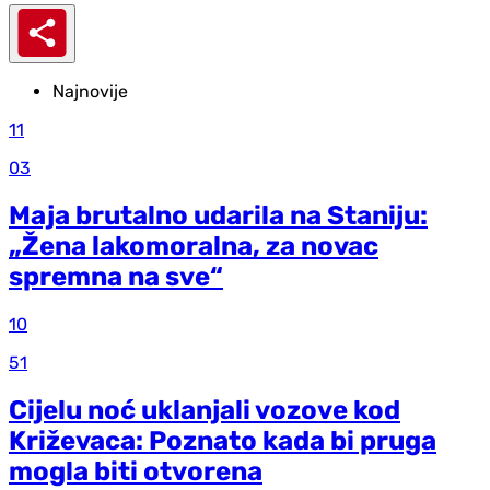
Najnovije
11
03
Maja brutalno udarila na Staniju:
„Žena lakomoralna, za novac
spremna na sve“
10
51
Cijelu noć uklanjali vozove kod
Križevaca: Poznato kada bi pruga
mogla biti otvorena