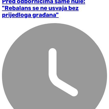
Pred odbornicima same nule:
"Rebalans se ne usvaja bez
prijedloga građana"