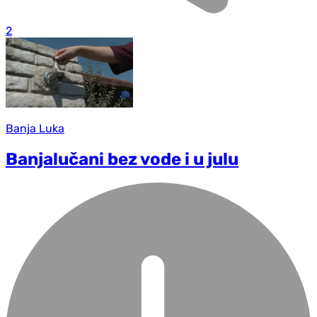
2
Banja Luka
Banjalučani bez vode i u julu