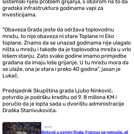
sistemski riješi problem grijanja, s obzirom na to da
gradska infrastruktura godinama vapi za
investicijama.
"Obaveza Grada jeste da održava toplovodnu
mrežu, to nije obaveza ni stare Toplane ni Eko
toplane. Znamo da se unazad godinama nije ulagalo
ništa u mrežu i takođe da je toplovodna mreža u vrlo
lošem stanju. Zato svake godine imamo primjedbe
građana da imaju loše grijanje. U tu mrežu mora da
se ulaže, ona je stara i preko 40 godina", jasan je
Lukač.
Predsjednik Skupština grada Ljubo Ninković,
potvrdio je podršku kreditu od
9, 8
miliona KM i
poručio da je lopta sada u dvorištu administracije
Draška Stanivukovića.
Tenis
Đoković u osmini finala: Francuz ga namučio, ali