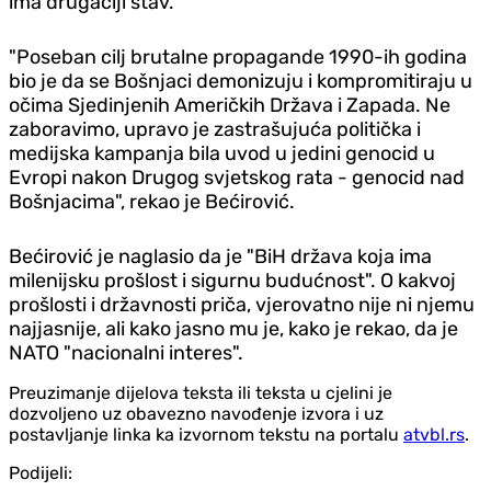
ima drugačiji stav.
"Poseban cilj brutalne propagande 1990-ih godina
bio je da se Bošnjaci demonizuju i kompromitiraju u
očima Sjedinjenih Američkih Država i Zapada. Ne
zaboravimo, upravo je zastrašujuća politička i
medijska kampanja bila uvod u jedini genocid u
Evropi nakon Drugog svjetskog rata - genocid nad
Bošnjacima", rekao je Bećirović.
Bećirović je naglasio da je "BiH država koja ima
milenijsku prošlost i sigurnu budućnost". O kakvoj
prošlosti i državnosti priča, vjerovatno nije ni njemu
najjasnije, ali kako jasno mu je, kako je rekao, da je
NATO "nacionalni interes".
Preuzimanje dijelova teksta ili teksta u cjelini je
dozvoljeno uz obavezno navođenje izvora i uz
postavljanje linka ka izvornom tekstu na portalu
atvbl.rs
.
Podijeli: