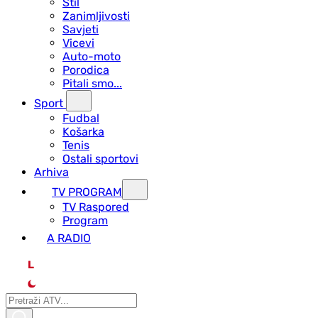
Stil
Zanimljivosti
Savjeti
Vicevi
Auto-moto
Porodica
Pitali smo...
Sport
Fudbal
Košarka
Tenis
Ostali sportovi
Arhiva
TV PROGRAM
ТV Raspored
Program
A RADIO
L