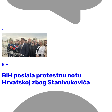
1
BiH
BiH poslala protestnu notu
Hrvatskoj zbog Stanivukovića