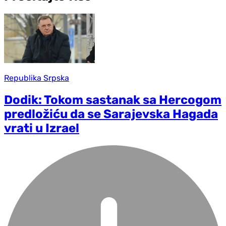
Republika Srpska
Dodik: Tokom sastanak sa Hercogom
predložiću da se Sarajevska Hagada
vrati u Izrael