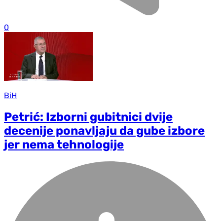
0
BiH
Petrić: Izborni gubitnici dvije
decenije ponavljaju da gube izbore
jer nema tehnologije