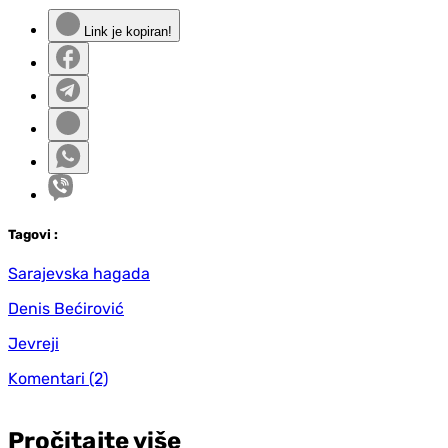
Link je kopiran!
Tag
ovi
:
Sarajevska hagada
Denis Bećirović
Jevreji
Komentari
(2)
Pročitajte više