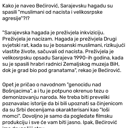
Kako je naveo Bećirović, Sarajevsku hagadu su
spasili "muslimani od nacista i velikosrpske
agresije"?!?
"Sarajevska hagada je preživjela inkviziciju.
Preživjela je nacizam. Hagada je preživjela Drugi
svjetski rat, kada su je bosanski muslimani, rizikujući
vlastite živote, sačuvali od nacista. Preživjela je
velikosrpsku opsadu Sarajeva 1990-ih godina, kada
su je spasili hrabri radnici Zemaljskog muzeja BiH,
dok je grad bio pod granatama", rekao je Bećirović.
Opet je pričao o navodnom "genocidu nad
Bošnjacima", a i tu je potpuno okrenuo tezu o
demonizovanju naroda. Ne treba biti preveliki
poznavalac istorije da bi bili upoznati sa činjenicom
da su Srbi decenijama okarakterisani kao "loši
momci". Dovoljno je samo da pogledate filmsku
produkciju i sve će vam biti jasno. Ipak, Bećirović