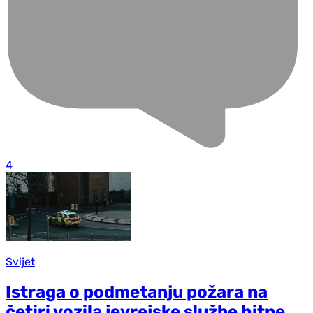
4
Svijet
Istraga o podmetanju požara na
četiri vozila jevrejske službe hitne