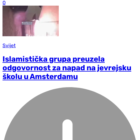
0
Svijet
Islamistička grupa preuzela
odgovornost za napad na jevrejsku
školu u Amsterdamu