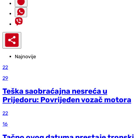
Najnovije
22
29
Teška saobraćajna nesreća u
Prijedoru: Povrijeđen vozač motora
22
16
Tačno ovog datuma prestaje tropski