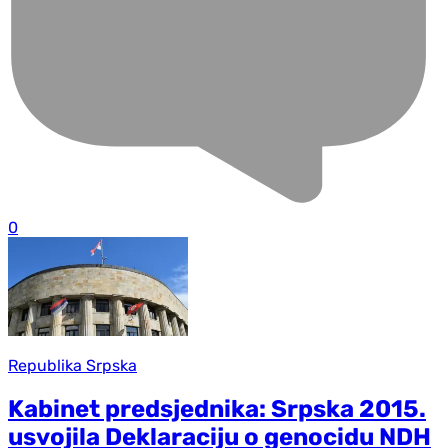
0
Republika Srpska
Kabinet predsjednika: Srpska 2015.
usvojila Deklaraciju o genocidu NDH