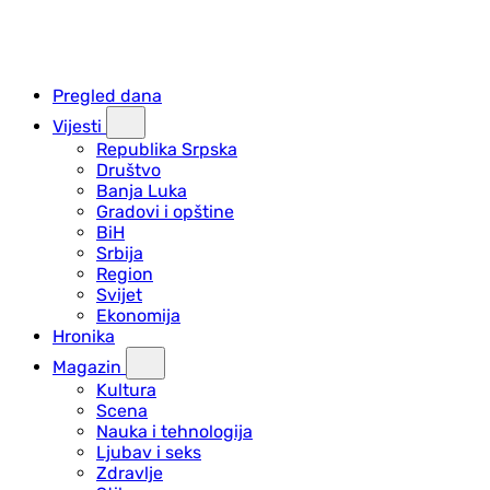
Pregled dana
Vijesti
Republika Srpska
Društvo
Banja Luka
Gradovi i opštine
BiH
Srbija
Region
Svijet
Ekonomija
Hronika
Magazin
Kultura
Scena
Nauka i tehnologija
Ljubav i seks
Zdravlje