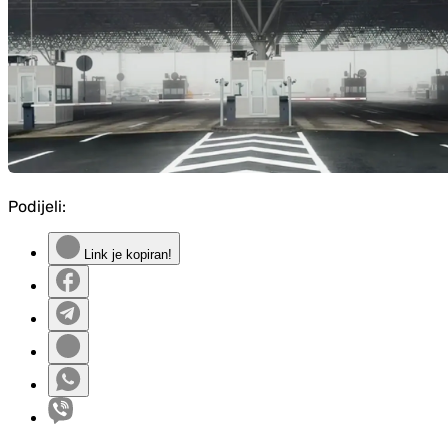
Podijeli:
Link je kopiran!