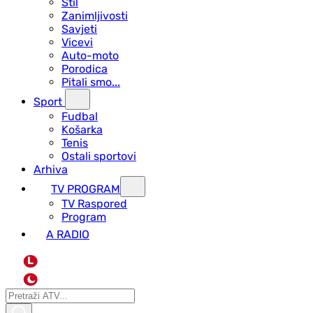
Stil
Zanimljivosti
Savjeti
Vicevi
Auto-moto
Porodica
Pitali smo...
Sport
Fudbal
Košarka
Tenis
Ostali sportovi
Arhiva
TV PROGRAM
ТV Raspored
Program
A RADIO
L