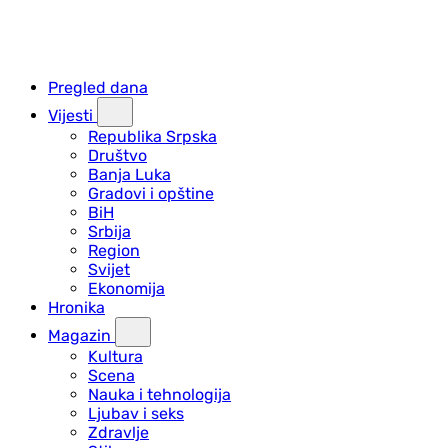
Pregled dana
Vijesti
Republika Srpska
Društvo
Banja Luka
Gradovi i opštine
BiH
Srbija
Region
Svijet
Ekonomija
Hronika
Magazin
Kultura
Scena
Nauka i tehnologija
Ljubav i seks
Zdravlje