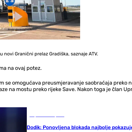
u novi Granični prelaz Gradiška, saznaje ATV.
ma na ovaj potez.
ojim se omogućava preusmjeravanje saobraćaja preko no
taze na mostu preko rijeke Save. Nakon toga je član Up
Republika Srpska
Dodik: Ponovljena blokada najbolje pokazu