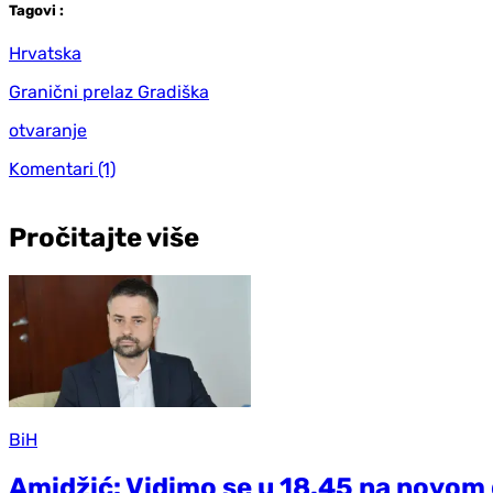
Tag
ovi
:
Hrvatska
Granični prelaz Gradiška
otvaranje
Komentari
(1)
Pročitajte više
BiH
Amidžić: Vidimo se u 18.45 na novom