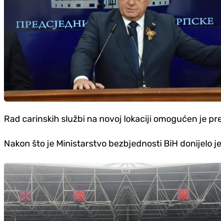
Rad carinskih službi na novoj lokaciji omogućen je p
Nakon što je Ministarstvo bezbjednosti BiH donijelo