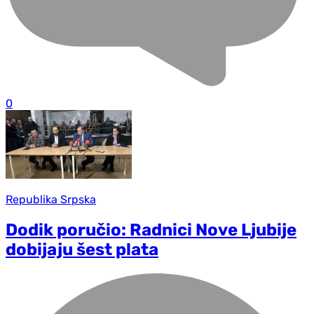
0
Republika Srpska
Dodik poručio: Radnici Nove Ljubije
dobijaju šest plata