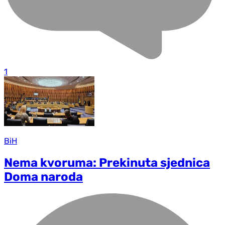
1
BiH
Nema kvoruma: Prekinuta sjednica
Doma naroda