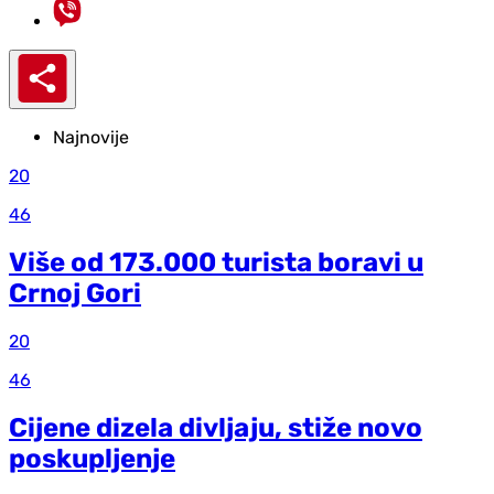
Najnovije
20
46
Više od 173.000 turista boravi u
Crnoj Gori
20
46
Cijene dizela divljaju, stiže novo
poskupljenje