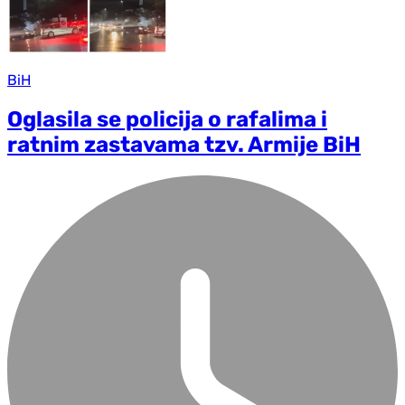
BiH
Oglasila se policija o rafalima i
ratnim zastavama tzv. Armije BiH