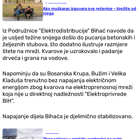
Ljubav i seks
Ako muškarac izgovara ove rečenice – bježite od
njega
Iz Podružnice "Elektrodistribucije" Bihać navode da
je usljed težine snijega došlo do pucanja betonskih i
željeznih stubova, što dodatno ilustruje razmjere
štete na mreži. Kvarove je uzrokovalo i padanje
drveća i grana na vodove.
Napominju da su Bosanska Krupa, Bužim i Velika
Kladuša trenutno bez napajanja električnom
energijom zbog kvarova na elektroprenosnoj mreži
koja nije u direktnoj nadležnosti "Elektroprivrede
BiH".
Napajanje dijela Bihaća je djelimično stabilizovano.
Društvo
Zbog snijega u prekidu saobraćaj na ovim