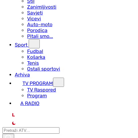
Stil
Zanimljivosti
Savjeti
Vicevi
Auto-moto
Porodica
Pitali smo...
Sport
Fudbal
Košarka
Tenis
Ostali sportovi
Arhiva
TV PROGRAM
ТV Raspored
Program
A RADIO
L