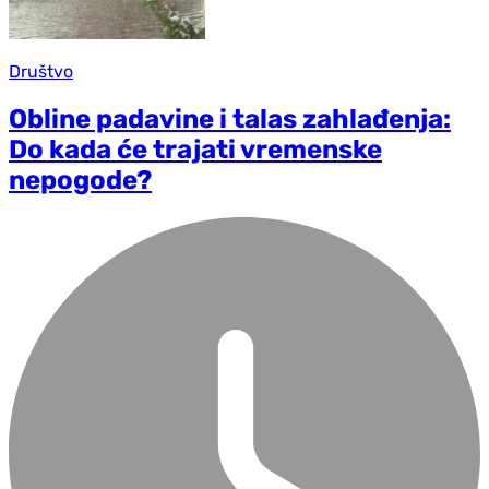
Društvo
Obline padavine i talas zahlađenja:
Do kada će trajati vremenske
nepogode?