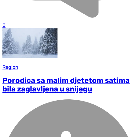
0
Region
Porodica sa malim djetetom satima
bila zaglavljena u snijegu