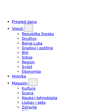
Pregled dana
Vijesti
Republika Srpska
Društvo
Banja Luka
Gradovi i opštine
BiH
Srbija
Region
Svijet
Ekonomija
Hronika
Magazin
Kultura
Scena
Nauka i tehnologija
Ljubav i seks
Zdravlje