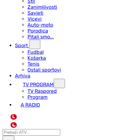
Stil
Zanimljivosti
Savjeti
Vicevi
Auto-moto
Porodica
Pitali smo...
Sport
Fudbal
Košarka
Tenis
Ostali sportovi
Arhiva
TV PROGRAM
ТV Raspored
Program
A RADIO
L