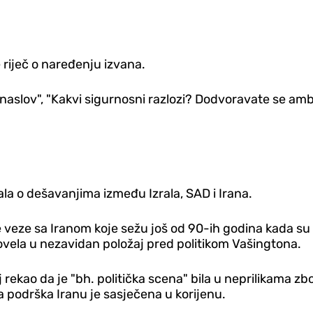
 riječ o naređenju izvana.
 naslov", "Kakvi sigurnosni razlozi? Dodvoravate se am
ala o dešavanjima između Izrala, SAD i Irana.
e veze sa Iranom koje sežu još od 90-ih godina kada su 
ovela u nezavidan položaj pred politikom Vašingtona.
kao da je "bh. politička scena" bila u neprilikama zbo
na podrška Iranu je sasječena u korijenu.