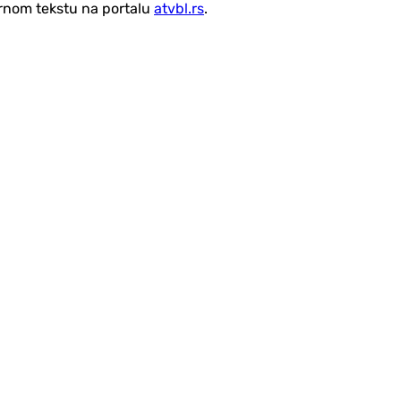
vornom tekstu na portalu
atvbl.rs
.