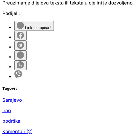
Preuzimanje dijelova teksta ili teksta u cjelini je dozvolje
Podijeli:
Link je kopiran!
Tag
ovi
:
Sarajevo
Iran
podrška
Komentari
(2)