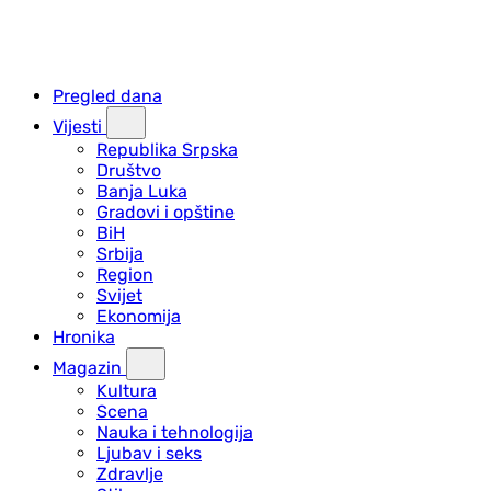
Pregled dana
Vijesti
Republika Srpska
Društvo
Banja Luka
Gradovi i opštine
BiH
Srbija
Region
Svijet
Ekonomija
Hronika
Magazin
Kultura
Scena
Nauka i tehnologija
Ljubav i seks
Zdravlje