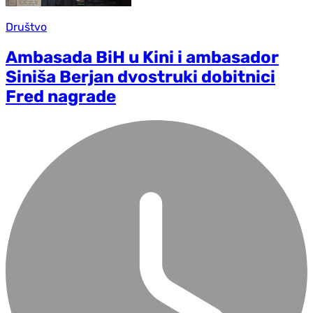
Društvo
Ambasada BiH u Kini i ambasador
Siniša Berjan dvostruki dobitnici
Fred nagrade