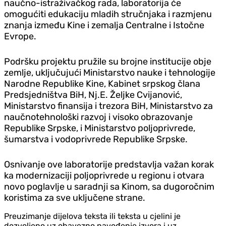
naučno-istraživačkog rada, laboratorija će
omogućiti edukaciju mladih stručnjaka i razmjenu
znanja između Kine i zemalja Centralne i Istočne
Evrope.
Podršku projektu pružile su brojne institucije obje
zemlje, uključujući Ministarstvo nauke i tehnologije
Narodne Republike Kine, Kabinet srpskog člana
Predsjedništva BiH, Nj.E. Željke Cvijanović,
Ministarstvo finansija i trezora BiH, Ministarstvo za
naučnotehnološki razvoj i visoko obrazovanje
Republike Srpske, i Ministarstvo poljoprivrede,
šumarstva i vodoprivrede Republike Srpske.
Osnivanje ove laboratorije predstavlja važan korak
ka modernizaciji poljoprivrede u regionu i otvara
novo poglavlje u saradnji sa Kinom, sa dugoročnim
koristima za sve uključene strane.
Preuzimanje dijelova teksta ili teksta u cjelini je
dozvoljeno uz obavezno navođenje izvora i uz