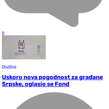
0
Društvo
Uskoro nova pogodnost za građane
Srpske, oglasio se Fond