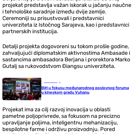
projekat predstavlja važan iskorak u jačanju naučne
i tehnološke saradnje između dvije zemlje.
Ceremoniji su prisustvovali i predstavnici
univerziteta iz Istočnog Sarajeva, kao i predstavnici
partnerskih institucija.
Detalji projekta dogovoreni su tokom prošle godine,
zahvaljujući diplomatskim aktivnostima Ambasade i
sastancima ambasadora Berjana i prorektora Marko
Gutalj sa rukovodstvom Điangsu univerziteta.
Ekonomija
BiH u fokusu međunarodnog poslovnog foruma
u kineskom gradu Vuhanu
Projekat ima za cilj razvoj inovacija u oblasti
pametne poljoprivrede, sa fokusom na precizno
upravljanje poljima, inteligentnu mehanizaciju,
bespilotne farme i održivu proizvodnju. Pored