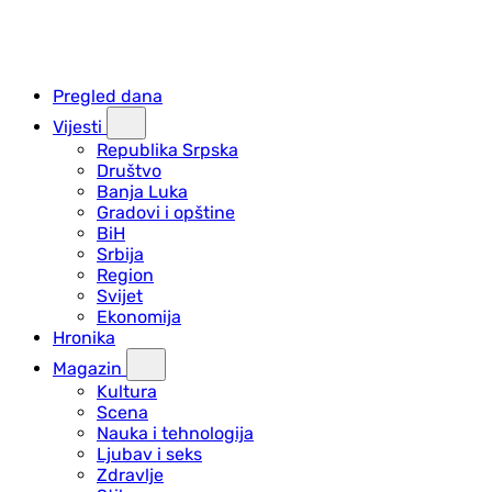
Pregled dana
Vijesti
Republika Srpska
Društvo
Banja Luka
Gradovi i opštine
BiH
Srbija
Region
Svijet
Ekonomija
Hronika
Magazin
Kultura
Scena
Nauka i tehnologija
Ljubav i seks
Zdravlje