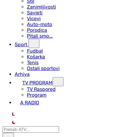
Stil
Zanimljivosti
Savjeti
Vicevi
Auto-moto
Porodica
Pitali smo...
Sport
Fudbal
Košarka
Tenis
Ostali sportovi
Arhiva
TV PROGRAM
ТV Raspored
Program
A RADIO
L