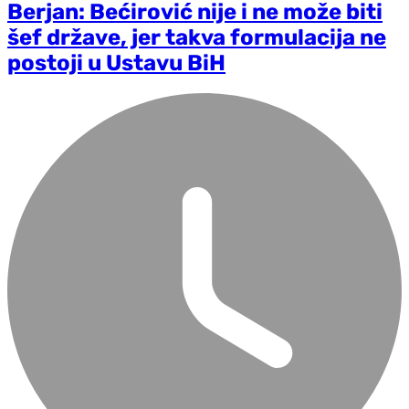
Berjan: Bećirović nije i ne može biti
šef države, jer takva formulacija ne
postoji u Ustavu BiH