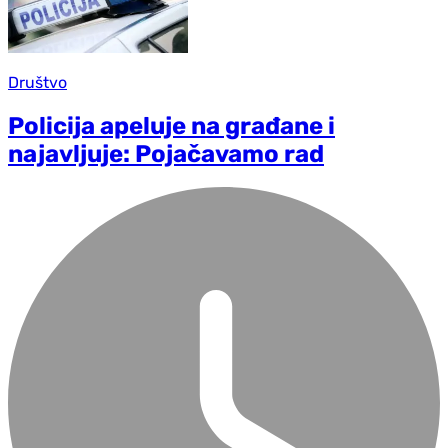
Društvo
Policija apeluje na građane i
najavljuje: Pojačavamo rad