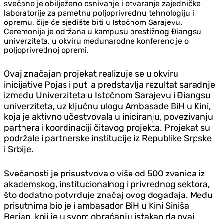
svečano je obilježeno osnivanje i otvaranje zajedničke
laboratorije za pametnu poljoprivrednu tehnologiju i
opremu, čije će sjedište biti u Istočnom Sarajevu.
Ceremonija je održana u kampusu prestižnog Điangsu
univerziteta, u okviru međunarodne konferencije o
poljoprivrednoj opremi.
Ovaj značajan projekat realizuje se u okviru
inicijative Pojas i put, a predstavlja rezultat saradnje
između Univerziteta u Istočnom Sarajevu i Điangsu
univerziteta, uz ključnu ulogu Ambasade BiH u Kini,
koja je aktivno učestvovala u iniciranju, povezivanju
partnera i koordinaciji čitavog projekta. Projekat su
podržale i partnerske institucije iz Republike Srpske
i Srbije.
Svečanosti je prisustvovalo više od 500 zvanica iz
akademskog, institucionalnog i privrednog sektora,
što dodatno potvrđuje značaj ovog događaja. Među
prisutnima bio je i ambasador BiH u Kini Siniša
Berjan, koji je u svom obraćanju istakao da ovaj