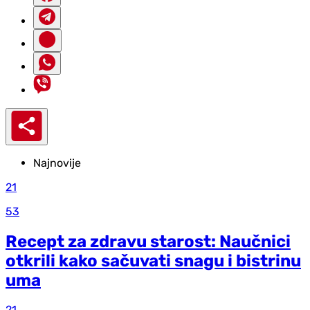
Najnovije
21
53
Recept za zdravu starost: Naučnici
otkrili kako sačuvati snagu i bistrinu
uma
21