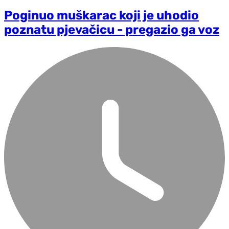
Poginuo muškarac koji je uhodio
poznatu pjevačicu - pregazio ga voz