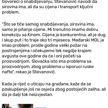
Govoreći o snabdijevanju, Stevanović navodi da
sirovina ima, ali da su cijena i transport ključni
problem.
"Što se tiče samog snabdijevanja, sirovina ima,
samo je pitanje cijene. Mi trenutno imamo dobru
konekciju sa Kinom. Cijena je konkurentna, ali je dug
i skup put i to traje oko tri mjeseca. Mađarski MOL je
imao problem, prošle godine veliki požar na
postrojenjima i očekujemo tek negdje krajem
avgusta ove godine da će i oni početi sa
proizvodnjom. Slovačka isto ima problema sa
proizvodnjom, zbog problema u isporuci ruske
nafte", rekao je Stevanović.
Kada je riječ o uticaju na građane, kaže da se
poskupljenje još ne osjeća zbog postojećih zaliha, ali
da je dalji tok neizvjestan.
Društvo