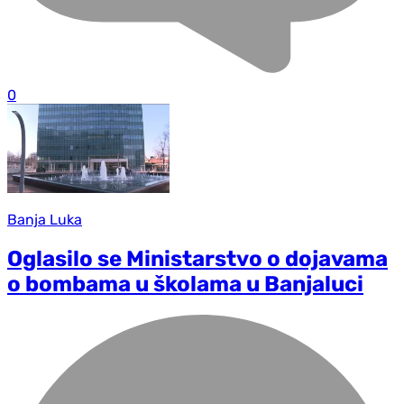
0
Banja Luka
Oglasilo se Ministarstvo o dojavama
o bombama u školama u Banjaluci