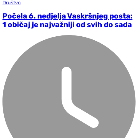
Društvo
Počela 6. nedjelja Vaskršnjeg posta:
1 običaj je najvažniji od svih do sada