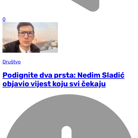
0
Društvo
Podignite dva prsta: Nedim Sladić
objavio vijest koju svi čekaju