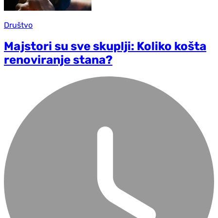
Društvo
Majstori su sve skuplji: Koliko košta
renoviranje stana?