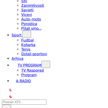
Stil
Zanimljivosti
Savjeti
Vicevi
Auto-moto
Porodica
Pitali smo...
Sport
Fudbal
Košarka
Tenis
Ostali sportovi
Arhiva
TV PROGRAM
ТV Raspored
Program
A RADIO
L