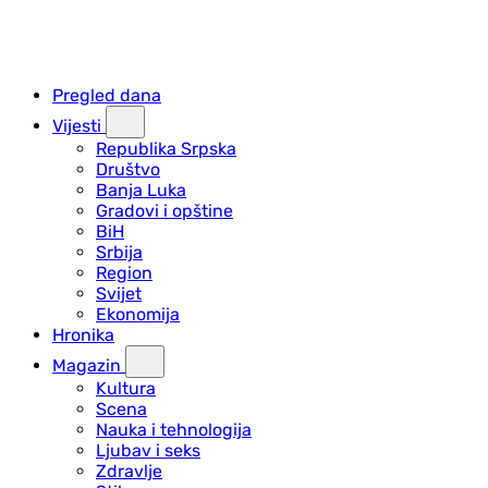
Pregled dana
Vijesti
Republika Srpska
Društvo
Banja Luka
Gradovi i opštine
BiH
Srbija
Region
Svijet
Ekonomija
Hronika
Magazin
Kultura
Scena
Nauka i tehnologija
Ljubav i seks
Zdravlje