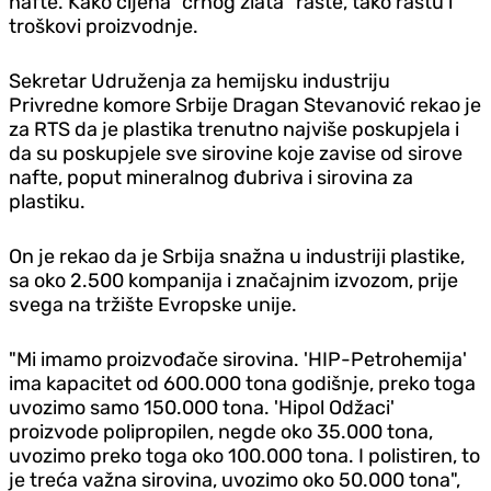
nafte. Kako cijena "crnog zlata" raste, tako rastu i
troškovi proizvodnje.
Sekretar Udruženja za hemijsku industriju
Privredne komore Srbije Dragan Stevanović rekao je
za RTS da je plastika trenutno najviše poskupjela i
da su poskupjele sve sirovine koje zavise od sirove
nafte, poput mineralnog đubriva i sirovina za
plastiku.
On je rekao da je Srbija snažna u industriji plastike,
sa oko 2.500 kompanija i značajnim izvozom, prije
svega na tržište Evropske unije.
"Mi imamo proizvođače sirovina. 'HIP-Petrohemija'
ima kapacitet od 600.000 tona godišnje, preko toga
uvozimo samo 150.000 tona. 'Hipol Odžaci'
proizvode polipropilen, negde oko 35.000 tona,
uvozimo preko toga oko 100.000 tona. I polistiren, to
je treća važna sirovina, uvozimo oko 50.000 tona",