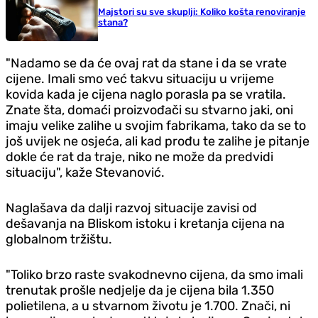
Majstori su sve skuplji: Koliko košta renoviranje
stana?
"Nadamo se da će ovaj rat da stane i da se vrate
cijene. Imali smo već takvu situaciju u vrijeme
kovida kada je cijena naglo porasla pa se vratila.
Znate šta, domaći proizvođači su stvarno jaki, oni
imaju velike zalihe u svojim fabrikama, tako da se to
još uvijek ne osjeća, ali kad prođu te zalihe je pitanje
dokle će rat da traje, niko ne može da predvidi
situaciju", kaže Stevanović.
Naglašava da dalji razvoj situacije zavisi od
dešavanja na Bliskom istoku i kretanja cijena na
globalnom tržištu.
"Toliko brzo raste svakodnevno cijena, da smo imali
trenutak prošle nedjelje da je cijena bila 1.350
polietilena, a u stvarnom životu je 1.700. Znači, ni