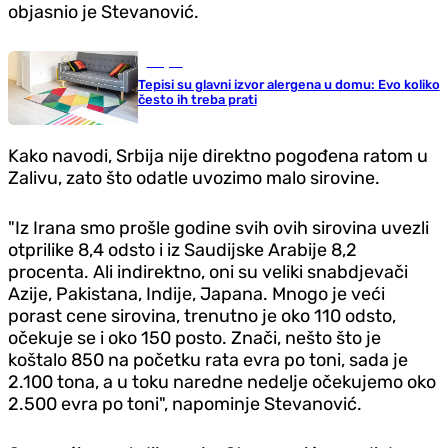
objasnio je Stevanović.
Savjeti
Tepisi su glavni izvor alergena u domu: Evo koliko
često ih treba prati
Kako navodi, Srbija nije direktno pogođena ratom u
Zalivu, zato što odatle uvozimo malo sirovine.
"Iz Irana smo prošle godine svih ovih sirovina uvezli
otprilike 8,4 odsto i iz Saudijske Arabije 8,2
procenta. Ali indirektno, oni su veliki snabdjevači
Azije, Pakistana, Indije, Japana. Mnogo je veći
porast cene sirovina, trenutno je oko 110 odsto,
očekuje se i oko 150 posto. Znači, nešto što je
koštalo 850 na početku rata evra po toni, sada je
2.100 tona, a u toku naredne nedelje očekujemo oko
2.500 evra po toni", napominje Stevanović.