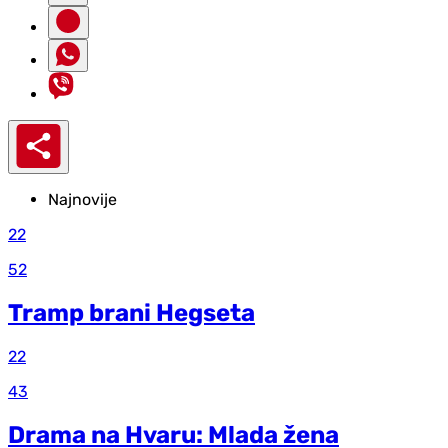
Najnovije
22
52
Tramp brani Hegseta
22
43
Drama na Hvaru: Mlada žena