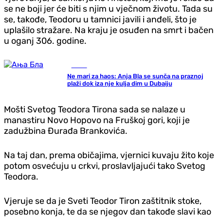
se ne boji jer će biti s njim u vječnom životu. Tada su
se, takođe, Teodoru u tamnici javili i anđeli, što je
uplašilo stražare. Na kraju je osuđen na smrt i bačen
u oganj 306. godine.
Scena
Ne mari za haos: Anja Bla se sunča na praznoj
plaži dok iza nje kulja dim u Dubaiju
Mošti Svetog Teodora Tirona sada se nalaze u
manastiru Novo Hopovo na Fruškoj gori, koji je
zadužbina Đurađa Brankovića.
Na taj dan, prema običajima, vjernici kuvaju žito koje
potom osvećuju u crkvi, proslavljajući tako Svetog
Teodora.
Vjeruje se da je Sveti Teodor Tiron zaštitnik stoke,
posebno konja, te da se njegov dan takođe slavi kao