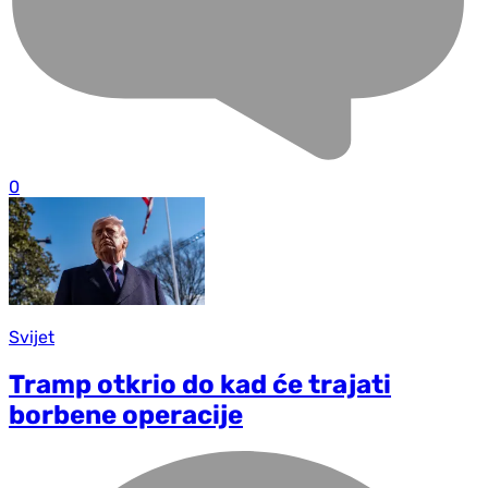
0
Svijet
Tramp otkrio do kad će trajati
borbene operacije