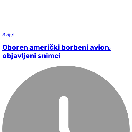
Svijet
Oboren američki borbeni avion,
objavljeni snimci