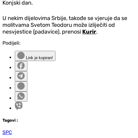
Konjski dan.
U nekim dijelovima Srbije, takođe se vjeruje da se
molitvama Svetom Teodoru može izliječiti od
nesvjestice (padavice), prenosi
Kurir
.
Podijeli:
Link je kopiran!
Tag
ovi
:
SPC