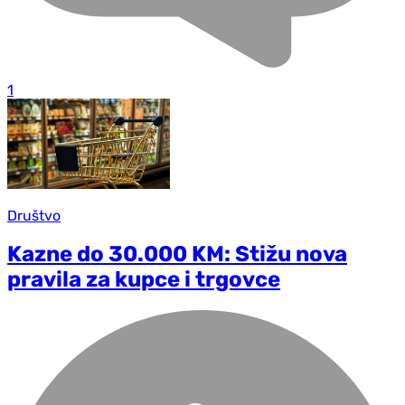
1
Društvo
Kazne do 30.000 KM: Stižu nova
pravila za kupce i trgovce