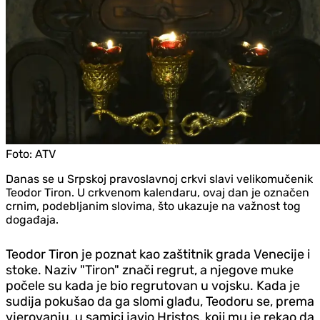
Foto:
ATV
Danas se u Srpskoj pravoslavnoj crkvi slavi velikomučenik
Teodor Tiron. U crkvenom kalendaru, ovaj dan je označen
crnim, podebljanim slovima, što ukazuje na važnost tog
događaja.
Teodor Tiron je poznat kao zaštitnik grada Venecije i
stoke. Naziv "Tiron" znači regrut, a njegove muke
počele su kada je bio regrutovan u vojsku. Kada je
sudija pokušao da ga slomi glađu, Teodoru se, prema
vjerovanju, u samici javio Hristos, koji mu je rekao da