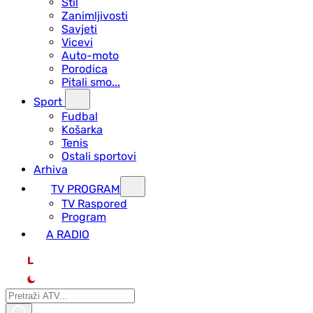
Stil
Zanimljivosti
Savjeti
Vicevi
Auto-moto
Porodica
Pitali smo...
Sport
Fudbal
Košarka
Tenis
Ostali sportovi
Arhiva
TV PROGRAM
ТV Raspored
Program
A RADIO
L