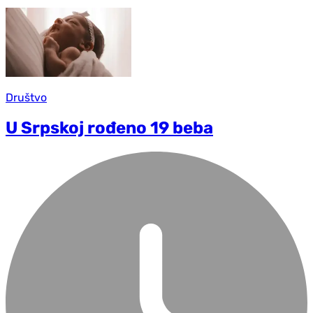
Društvo
U Srpskoj rođeno 19 beba