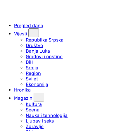
Pregled dana
Vijesti
Republika Srpska
Društvo
Banja Luka
Gradovi i opštine
BiH
Srbija
Region
Svijet
Ekonomija
Hronika
Magazin
Kultura
Scena
Nauka i tehnologija
Ljubav i seks
Zdravlje