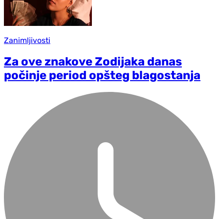
Zanimljivosti
Za ove znakove Zodijaka danas
počinje period opšteg blagostanja