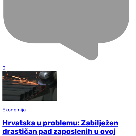
0
Ekonomija
Hrvatska u problemu: Zabilježen
drastičan pad zaposlenih u ovoj