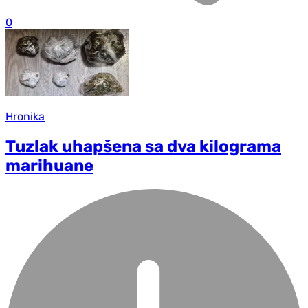
0
Hronika
Tuzlak uhapšena sa dva kilograma
marihuane