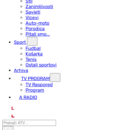
Stil
Zanimljivosti
Savjeti
Vicevi
Auto-moto
Porodica
Pitali smo...
Sport
Fudbal
Košarka
Tenis
Ostali sportovi
Arhiva
TV PROGRAM
ТV Raspored
Program
A RADIO
L