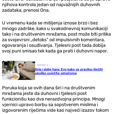
njihova kontrola jedan od najvažnijih duhovnih
zadataka, prenosi Ona.
U vremenu kada se mišljenja iznose brzo i bez
mnogo zadrške, kako u svakodnevnoj komunikaciji
tako i na društvenim mrežama, post može biti prilika
za svojevrsni „detoks“ od impulsivnih komentara,
ogovaranja i osuđivanja. Tjelesni post tada dobija
svoj puni smisao tek kada ga prati i duhovni napor.
Zdravlje
Grip i dalje hara: Evo kako se pravilno liječiti
ukoliko osjetite simptome
Poruka koja se ovih dana širi i na društvenim
mrežama jeste da duhovni i tjelesni post
funkcionišu kao dva nerazdvojna principa. Mnogi
vjernici upravo borbu sa sopstvenim mislima i
izgovorenim riječima vide kao najveći izazov tokom