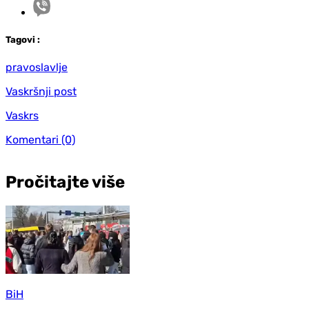
Tag
ovi
:
pravoslavlje
Vaskršnji post
Vaskrs
Komentari
(0)
Pročitajte više
BiH