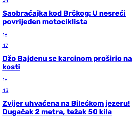
04
Saobraćajka kod Brčkog: U nesreći
povrijeđen motociklista
16
47
Džo Bajdenu se karcinom proširio na
kosti
16
43
Zvijer uhvaćena na Bilećkom jezeru!
Dugačak 2 metra, težak 50 kila