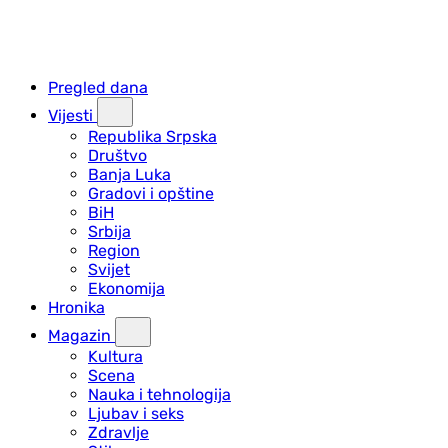
Pregled dana
Vijesti
Republika Srpska
Društvo
Banja Luka
Gradovi i opštine
BiH
Srbija
Region
Svijet
Ekonomija
Hronika
Magazin
Kultura
Scena
Nauka i tehnologija
Ljubav i seks
Zdravlje