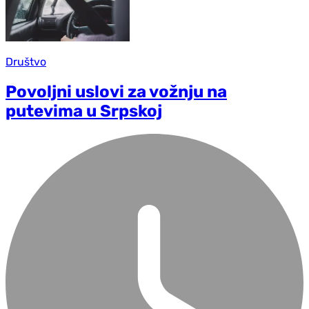
Društvo
Povoljni uslovi za vožnju na
putevima u Srpskoj