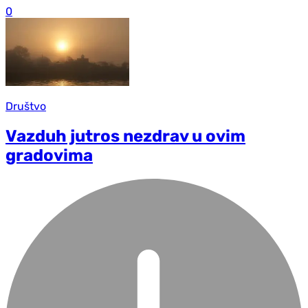
0
Društvo
Vazduh jutros nezdrav u ovim
gradovima