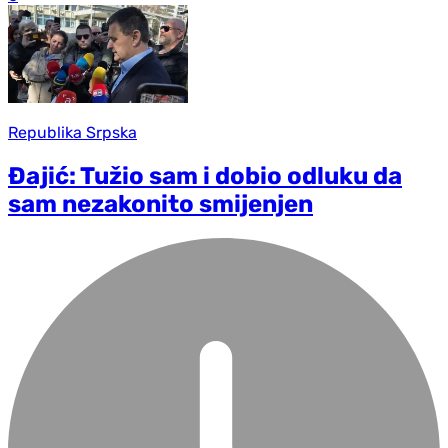
Republika Srpska
Đajić: Tužio sam i dobio odluku da
sam nezakonito smijenjen