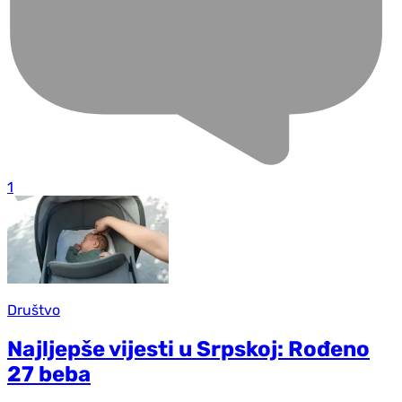
1
Društvo
Najljepše vijesti u Srpskoj: Rođeno
27 beba