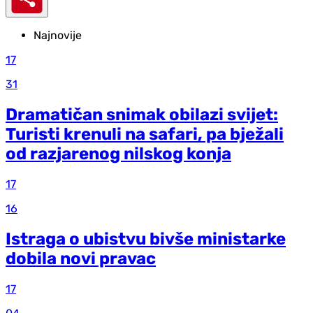
Najnovije
17
31
Dramatičan snimak obilazi svijet:
Turisti krenuli na safari, pa bježali
od razjarenog nilskog konja
17
16
Istraga o ubistvu bivše ministarke
dobila novi pravac
17