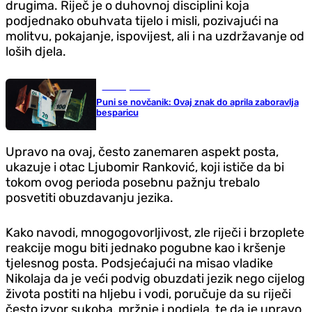
drugima. Riječ je o duhovnoj disciplini koja
podjednako obuhvata tijelo i misli, pozivajući na
molitvu, pokajanje, ispovijest, ali i na uzdržavanje od
loših djela.
Zanimljivosti
Puni se novčanik: Ovaj znak do aprila zaboravlja
besparicu
Upravo na ovaj, često zanemaren aspekt posta,
ukazuje i otac Ljubomir Ranković, koji ističe da bi
tokom ovog perioda posebnu pažnju trebalo
posvetiti obuzdavanju jezika.
Kako navodi, mnogogovorljivost, zle riječi i brzoplete
reakcije mogu biti jednako pogubne kao i kršenje
tjelesnog posta. Podsjećajući na misao vladike
Nikolaja da je veći podvig obuzdati jezik nego cijelog
života postiti na hljebu i vodi, poručuje da su riječi
često izvor sukoba, mržnje i podjela, te da je upravo