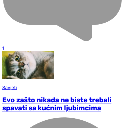
1
Savjeti
Evo zašto nikada ne biste trebali
spavati sa kućnim ljubimcima