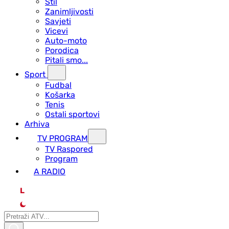
Stil
Zanimljivosti
Savjeti
Vicevi
Auto-moto
Porodica
Pitali smo...
Sport
Fudbal
Košarka
Tenis
Ostali sportovi
Arhiva
TV PROGRAM
ТV Raspored
Program
A RADIO
L