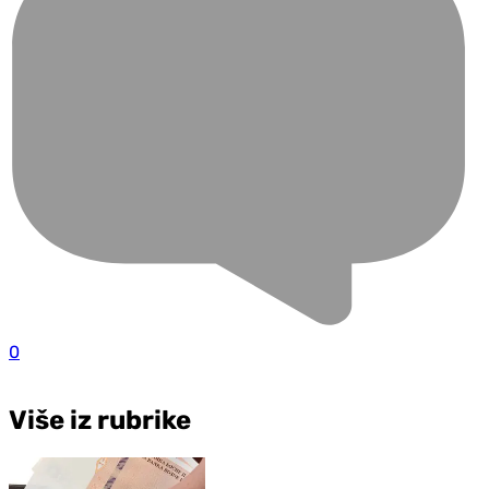
0
Više iz rubrike