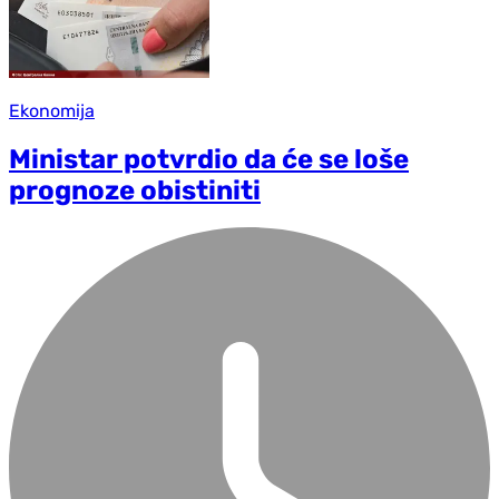
Ekonomija
Ministar potvrdio da će se loše
prognoze obistiniti