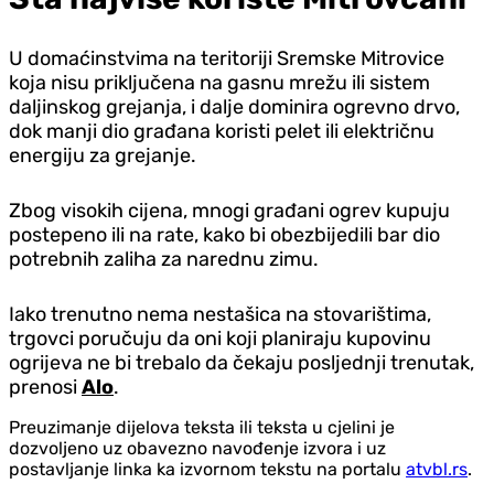
U domaćinstvima na teritoriji Sremske Mitrovice
koja nisu priključena na gasnu mrežu ili sistem
daljinskog grejanja, i dalje dominira ogrevno drvo,
dok manji dio građana koristi pelet ili električnu
energiju za grejanje.
Zbog visokih cijena, mnogi građani ogrev kupuju
postepeno ili na rate, kako bi obezbijedili bar dio
potrebnih zaliha za narednu zimu.
Iako trenutno nema nestašica na stovarištima,
trgovci poručuju da oni koji planiraju kupovinu
ogrijeva ne bi trebalo da čekaju posljednji trenutak,
prenosi
Alo
.
Preuzimanje dijelova teksta ili teksta u cjelini je
dozvoljeno uz obavezno navođenje izvora i uz
postavljanje linka ka izvornom tekstu na portalu
atvbl.rs
.