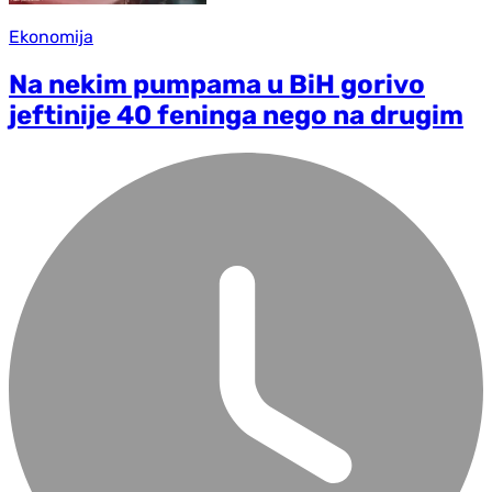
Ekonomija
Na nekim pumpama u BiH gorivo
jeftinije 40 feninga nego na drugim