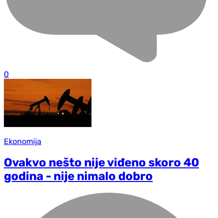
0
Ekonomija
Ovakvo nešto nije viđeno skoro 40
godina - nije nimalo dobro