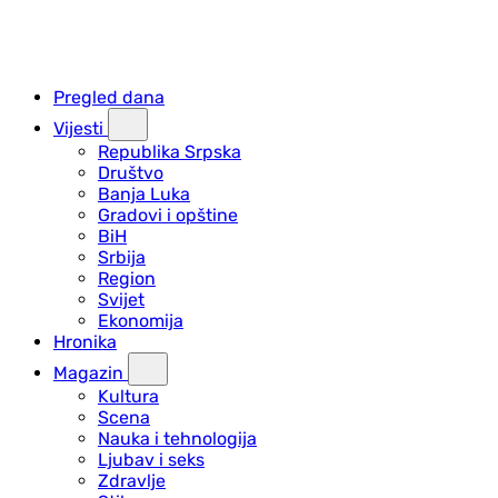
Pregled dana
Vijesti
Republika Srpska
Društvo
Banja Luka
Gradovi i opštine
BiH
Srbija
Region
Svijet
Ekonomija
Hronika
Magazin
Kultura
Scena
Nauka i tehnologija
Ljubav i seks
Zdravlje