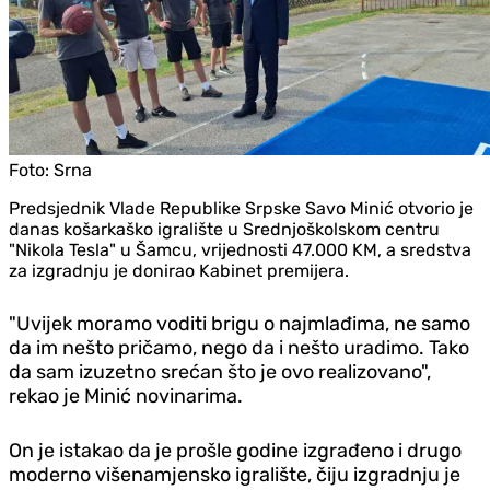
Foto:
Srna
Predsjednik Vlade Republike Srpske Savo Minić otvorio je
danas košarkaško igralište u Srednjoškolskom centru
"Nikola Tesla" u Šamcu, vrijednosti 47.000 KM, a sredstva
za izgradnju je donirao Kabinet premijera.
"Uvijek moramo voditi brigu o najmlađima, ne samo
da im nešto pričamo, nego da i nešto uradimo. Tako
da sam izuzetno srećan što je ovo realizovano",
rekao je Minić novinarima.
On je istakao da je prošle godine izgrađeno i drugo
moderno višenamjensko igralište, čiju izgradnju je