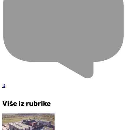
0
Više iz rubrike