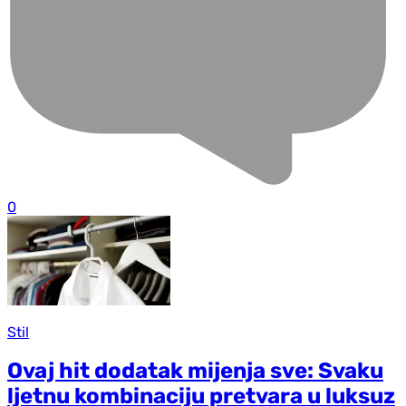
0
Stil
Ovaj hit dodatak mijenja sve: Svaku
ljetnu kombinaciju pretvara u luksuz