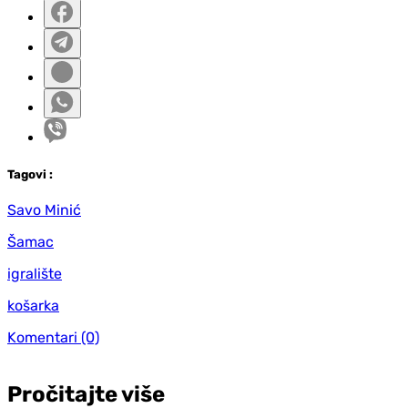
Tag
ovi
:
Savo Minić
Šamac
igralište
košarka
Komentari
(0)
Pročitajte više