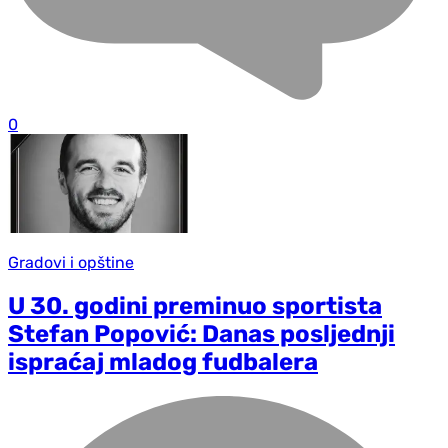
0
Gradovi i opštine
U 30. godini preminuo sportista
Stefan Popović: Danas posljednji
ispraćaj mladog fudbalera