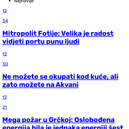
Najnovije
12
34
Mitropolit Fotije: Velika je radost
vidjeti portu punu ljudi
12
30
Ne možete se okupati kod kuće, ali
zato možete na Akvani
12
21
Mega požar u Grčkoj: Oslobođena
energija bila je jednaka energiji šest