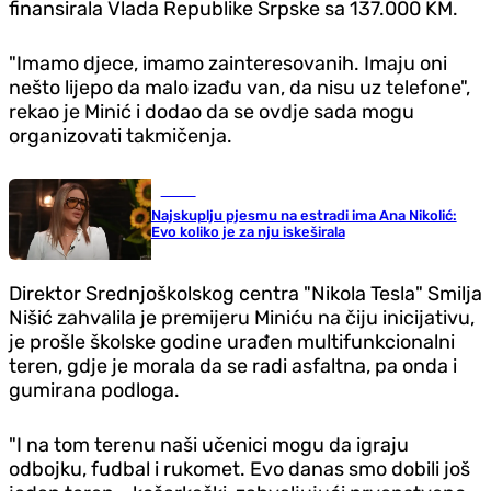
finansirala Vlada Republike Srpske sa 137.000 KM.
"Imamo djece, imamo zainteresovanih. Imaju oni
nešto lijepo da malo izađu van, da nisu uz telefone",
rekao je Minić i dodao da se ovdje sada mogu
organizovati takmičenja.
Scena
Najskuplju pjesmu na estradi ima Ana Nikolić:
Evo koliko je za nju iskeširala
Direktor Srednjoškolskog centra "Nikola Tesla" Smilja
Nišić zahvalila je premijeru Miniću na čiju inicijativu,
je prošle školske godine urađen multifunkcionalni
teren, gdje je morala da se radi asfaltna, pa onda i
gumirana podloga.
"I na tom terenu naši učenici mogu da igraju
odbojku, fudbal i rukomet. Evo danas smo dobili još