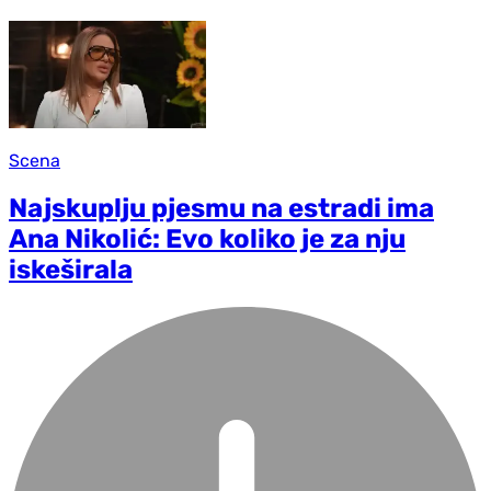
Scena
Najskuplju pjesmu na estradi ima
Ana Nikolić: Evo koliko je za nju
iskeširala