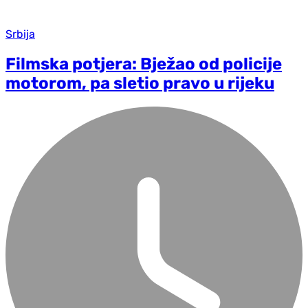
Srbija
Filmska potjera: Bježao od policije
motorom, pa sletio pravo u rijeku