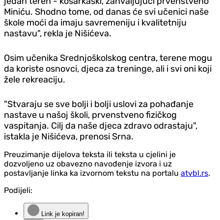
jedan teren - košarkaški, zahvaljujući prvenstveno
Miniću. Shodno tome, od danas će svi učenici naše
škole moći da imaju savremeniju i kvalitetniju
nastavu", rekla je Nišićeva.
Osim učenika Srednjoškolskog centra, terene mogu
da koriste osnovci, djeca za treninge, ali i svi oni koji
žele rekreaciju.
"Stvaraju se sve bolji i bolji uslovi za pohađanje
nastave u našoj školi, prvenstveno fizičkog
vaspitanja. Cilj da naše djeca zdravo odrastaju",
istakla je Nišićeva, prenosi Srna.
Preuzimanje dijelova teksta ili teksta u cjelini je
dozvoljeno uz obavezno navođenje izvora i uz
postavljanje linka ka izvornom tekstu na portalu
atvbl.rs
.
Podijeli:
Link je kopiran!