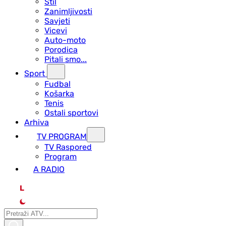
Stil
Zanimljivosti
Savjeti
Vicevi
Auto-moto
Porodica
Pitali smo...
Sport
Fudbal
Košarka
Tenis
Ostali sportovi
Arhiva
TV PROGRAM
ТV Raspored
Program
A RADIO
L