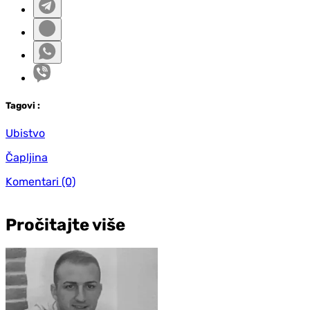
Tag
ovi
:
Ubistvo
Čapljina
Komentari
(0)
Pročitajte više