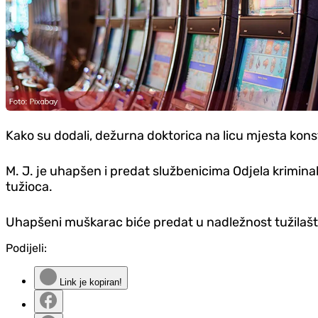
Kako su dodali, dežurna doktorica na licu mjesta konst
M. J. je uhapšen i predat službenicima Od‌jela kriminal
tužioca.
Uhapšeni muškarac biće predat u nadležnost tužilašt
Podijeli:
Link je kopiran!