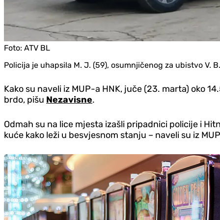
Foto:
ATV BL
Policija je uhapsila M. J. (59), osumnjičenog za ubistvo V. B
Kako su naveli iz MUP-a HNK, juče (23. marta) oko 1
brdo, pišu
Nezavisne
.
Odmah su na lice mjesta izašli pripadnici policije i Hit
kuće kako leži u besvjesnom stanju – naveli su iz MU