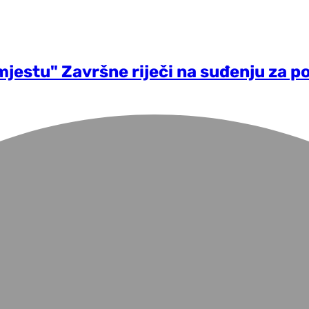
jestu" Završne riječi na suđenju za pol