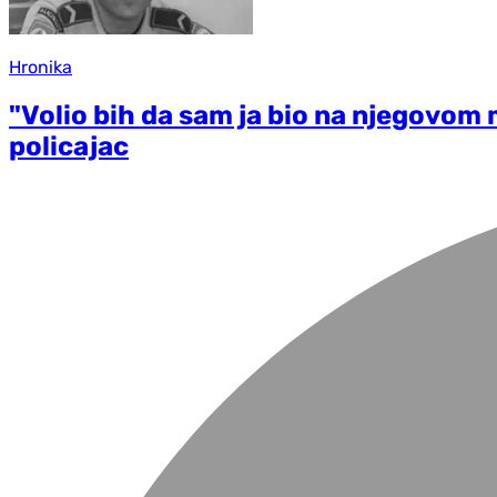
Hronika
"Volio bih da sam ja bio na njegovom m
policajac