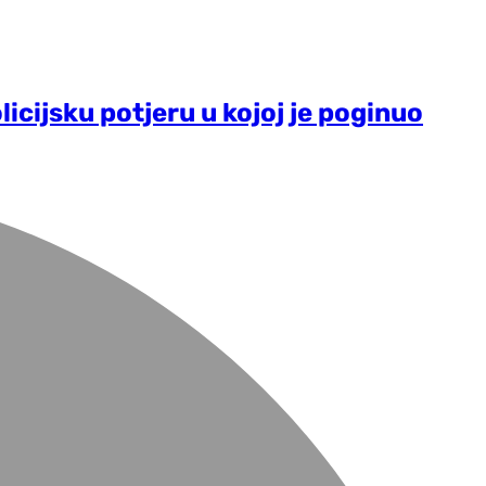
icijsku potjeru u kojoj je poginuo