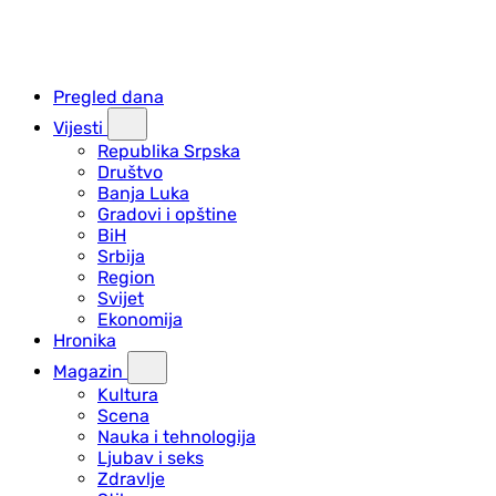
Pregled dana
Vijesti
Republika Srpska
Društvo
Banja Luka
Gradovi i opštine
BiH
Srbija
Region
Svijet
Ekonomija
Hronika
Magazin
Kultura
Scena
Nauka i tehnologija
Ljubav i seks
Zdravlje