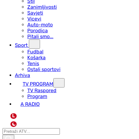
Stil
Zanimljivosti
Savjeti
Vicevi
Auto-moto
Porodica
Pitali smo...
Sport
Fudbal
Košarka
Tenis
Ostali sportovi
Arhiva
TV PROGRAM
ТV Raspored
Program
A RADIO
L