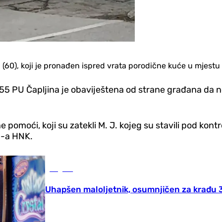
. (60), koji je pronađen ispred vrata porodične kuće u mjestu 
4.55 PU Čapljina je obaviještena od strane građana da
ne pomoći, koji su zatekli M. J. kojeg su stavili pod kont
P-a HNK.
Region
Uhapšen maloljetnik, osumnjičen za krađu 3