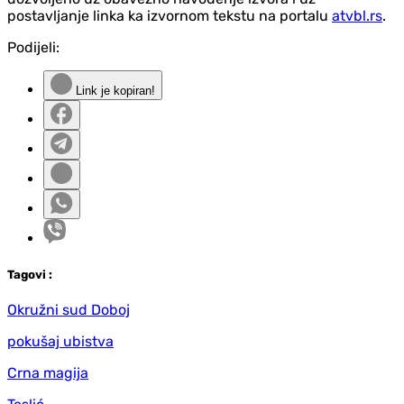
postavljanje linka ka izvornom tekstu na portalu
atvbl.rs
.
Podijeli:
Link je kopiran!
Tag
ovi
:
Okružni sud Doboj
pokušaj ubistva
Crna magija