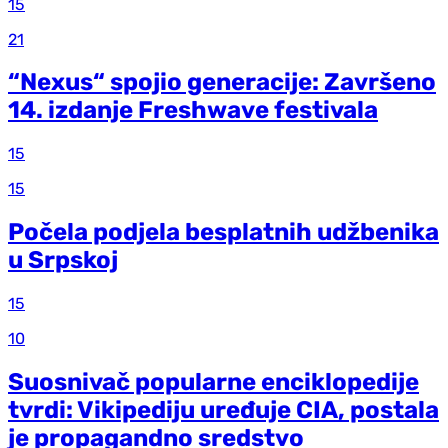
15
21
“Nexus“ spojio generacije: Završeno
14. izdanje Freshwave festivala
15
15
Počela podjela besplatnih udžbenika
u Srpskoj
15
10
Suosnivač popularne enciklopedije
tvrdi: Vikipediju uređuje CIA, postala
je propagandno sredstvo