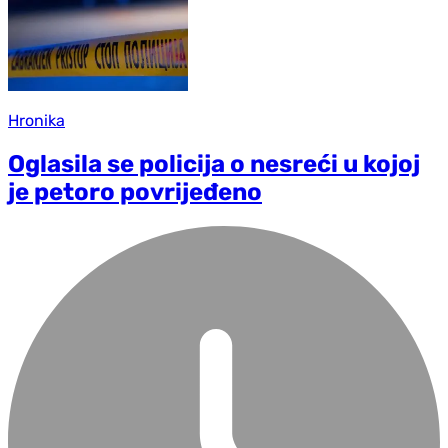
Hronika
Oglasila se policija o nesreći u kojoj
je petoro povrijeđeno