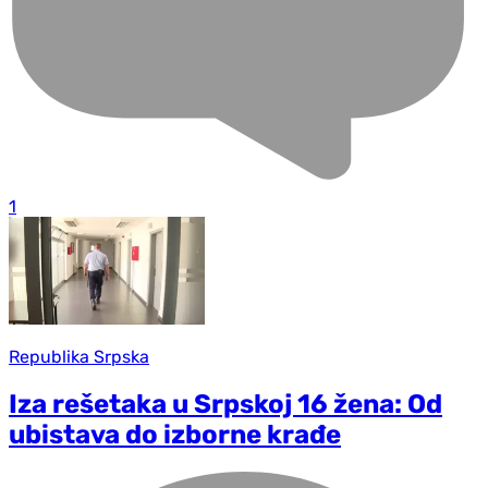
1
Republika Srpska
Iza rešetaka u Srpskoj 16 žena: Od
ubistava do izborne krađe