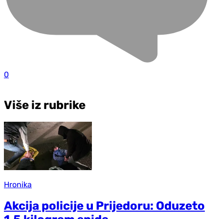
0
Više iz rubrike
Hronika
Akcija policije u Prijedoru: Oduzeto