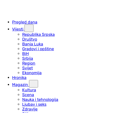
Pregled dana
Vijesti
Republika Srpska
Društvo
Banja Luka
Gradovi i opštine
BiH
Srbija
Region
Svijet
Ekonomija
Hronika
Magazin
Kultura
Scena
Nauka i tehnologija
Ljubav i seks
Zdravlje