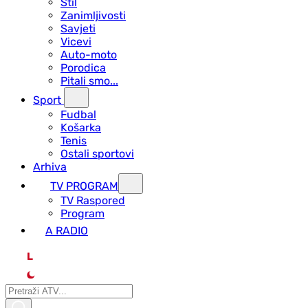
Stil
Zanimljivosti
Savjeti
Vicevi
Auto-moto
Porodica
Pitali smo...
Sport
Fudbal
Košarka
Tenis
Ostali sportovi
Arhiva
TV PROGRAM
ТV Raspored
Program
A RADIO
L