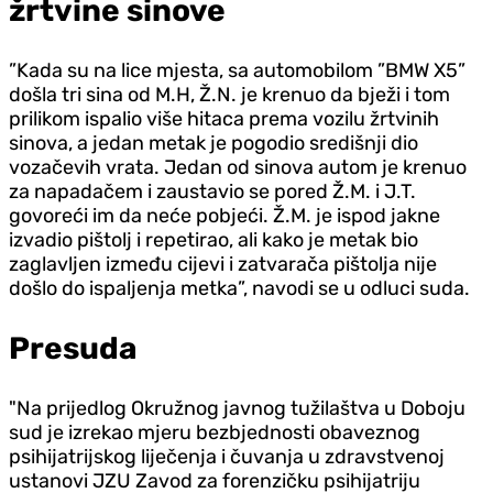
žrtvine sinove
”Kada su na lice mjesta, sa automobilom ”BMW X5”
došla tri sina od M.H, Ž.N. je krenuo da bježi i tom
prilikom ispalio više hitaca prema vozilu žrtvinih
sinova, a jedan metak je pogodio središnji dio
vozačevih vrata. Jedan od sinova autom je krenuo
za napadačem i zaustavio se pored Ž.M. i J.T.
govoreći im da neće pobjeći. Ž.M. je ispod jakne
izvadio pištolj i repetirao, ali kako je metak bio
zaglavljen između cijevi i zatvarača pištolja nije
došlo do ispaljenja metka”, navodi se u odluci suda.
Presuda
"Na prijedlog Okružnog javnog tužilaštva u Doboju
sud je izrekao mjeru bezbjednosti obaveznog
psihijatrijskog liječenja i čuvanja u zdravstvenoj
ustanovi JZU Zavod za forenzičku psihijatriju