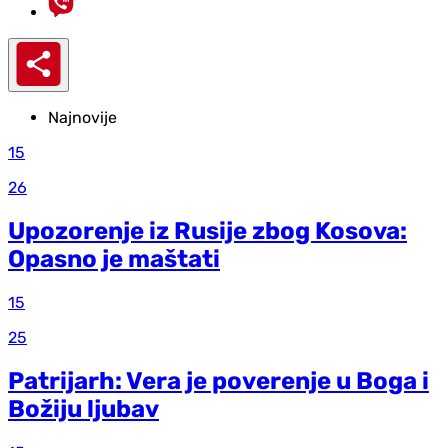
Najnovije
15
26
Upozorenje iz Rusije zbog Kosova:
Opasno je maštati
15
25
Patrijarh: Vera je poverenje u Boga i
Božiju ljubav