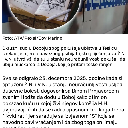
Foto:
ATV/Pexel/Joy Marino
Okružni sud u Doboju zbog pokušaja ubistva u Tesliću
izrekao je mjeru obaveznog psihijatrijskog liječenja za Ž.N.
i V.N. utvrdivši da su u stanju neuračunljivosti pokušali da
ubiju muškarca iz Doboja, koji je pritom teško ranjen.
Sve se odigralo 23. decembra 2025. godine kada si
optuženi Ž.N. i V.N. u stanju neuračunljivosti usljed
duševne bolesti dogovorili sa Dinom Prnjavorcem
zvanim Hodža da dođu u Doboj kako bi im on
pokazao kuću u kojoj živi njegov komšija M.H.
uvjeravajući ih da se radi o opasnom licu koga treba
"likvidirati" jer sarađuje sa izvjesnom "S" koja se
navodno bavi vračanjem i da zbog toga oni imaju