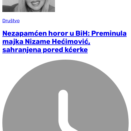
Društvo
Nezapamćen horor u BiH: Preminula
majka Nizame Hećimović,
sahranjena pored kćerke