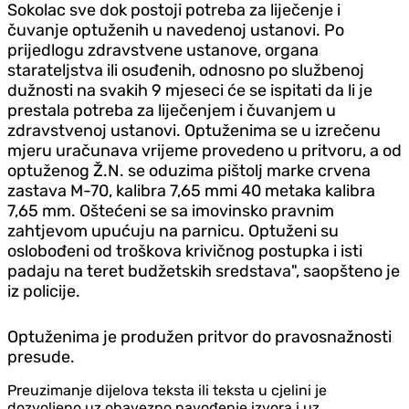
Sokolac sve dok postoji potreba za liječenje i
čuvanje optuženih u navedenoj ustanovi. Po
prijedlogu zdravstvene ustanove, organa
starateljstva ili osuđenih, odnosno po službenoj
dužnosti na svakih 9 mjeseci će se ispitati da li je
prestala potreba za liječenjem i čuvanjem u
zdravstvenoj ustanovi. Optuženima se u izrečenu
mjeru uračunava vrijeme provedeno u pritvoru, a od
optuženog Ž.N. se oduzima pištolj marke crvena
zastava M-70, kalibra 7,65 mmi 40 metaka kalibra
7,65 mm. Oštećeni se sa imovinsko pravnim
zahtjevom upućuju na parnicu. Optuženi su
oslobođeni od troškova krivičnog postupka i isti
padaju na teret budžetskih sredstava", saopšteno je
iz policije.
Optuženima je produžen pritvor do pravosnažnosti
presude.
Preuzimanje dijelova teksta ili teksta u cjelini je
dozvoljeno uz obavezno navođenje izvora i uz