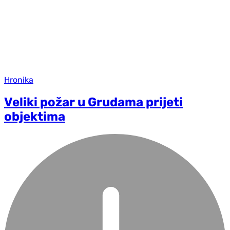
Hronika
Veliki požar u Grudama prijeti
objektima