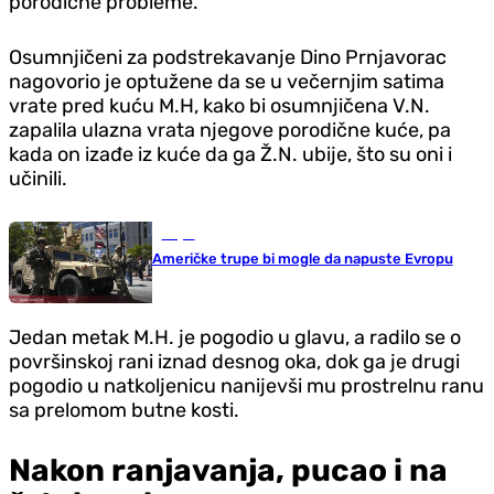
porodične probleme.
Osumnjičeni za podstrekavanje Dino Prnjavorac
nagovorio je optužene da se u večernjim satima
vrate pred kuću M.H, kako bi osumnjičena V.N.
zapalila ulazna vrata njegove porodične kuće, pa
kada on izađe iz kuće da ga Ž.N. ubije, što su oni i
učinili.
Svijet
Američke trupe bi mogle da napuste Evropu
Jedan metak M.H. je pogodio u glavu, a radilo se o
površinskoj rani iznad desnog oka, dok ga je drugi
pogodio u natkoljenicu nanijevši mu prostrelnu ranu
sa prelomom butne kosti.
Nakon ranjavanja, pucao i na