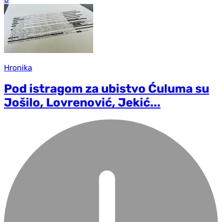
Hronika
Pod istragom za ubistvo Ćuluma su
Jošilo, Lovrenović, Jekić...