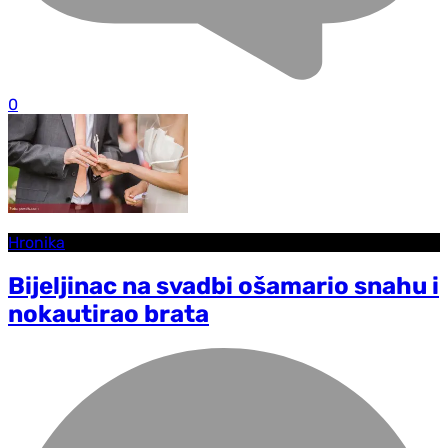
0
Hronika
Bijeljinac na svadbi ošamario snahu i
nokautirao brata