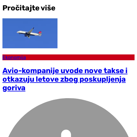
Pročitajte više
Ekonomija
Avio-kompanije uvode nove takse i
otkazuju letove zbog poskupljenja
goriva