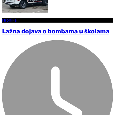
Hronika
Lažna dojava o bombama u školama