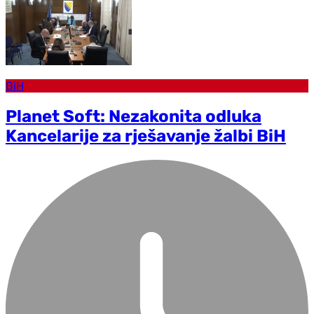
BiH
Planet Soft: Nezakonita odluka
Kancelarije za rješavanje žalbi BiH