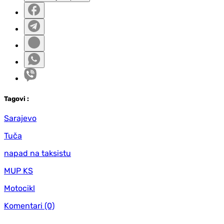
Tag
ovi
:
Sarajevo
Tuča
napad na taksistu
MUP KS
Motocikl
Komentari
(0)