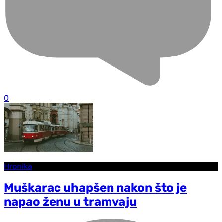
0
Hronika
Muškarac uhapšen nakon što je
napao ženu u tramvaju