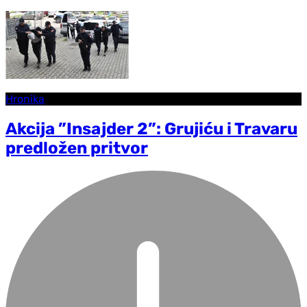
Hronika
Akcija ”Insajder 2”: Grujiću i Travaru
predložen pritvor