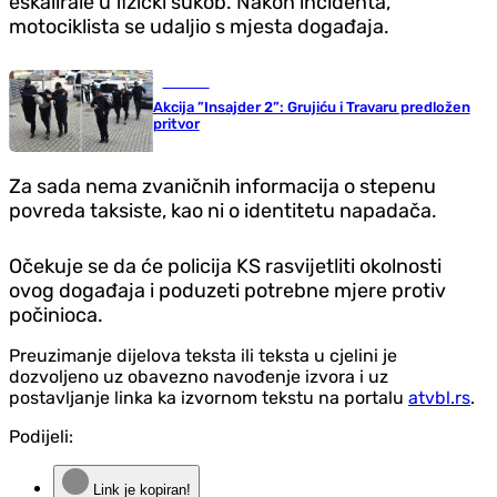
eskalirale u fizički sukob. Nakon incidenta,
motociklista se udaljio s mjesta događaja.
Hronika
Akcija ”Insajder 2”: Grujiću i Travaru predložen
pritvor
Za sada nema zvaničnih informacija o stepenu
povreda taksiste, kao ni o identitetu napadača.
Očekuje se da će policija KS rasvijetliti okolnosti
ovog događaja i poduzeti potrebne mjere protiv
počinioca.
Preuzimanje dijelova teksta ili teksta u cjelini je
dozvoljeno uz obavezno navođenje izvora i uz
postavljanje linka ka izvornom tekstu na portalu
atvbl.rs
.
Podijeli:
Link je kopiran!