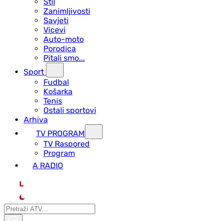
Stil
Zanimljivosti
Savjeti
Vicevi
Auto-moto
Porodica
Pitali smo...
Sport
Fudbal
Košarka
Tenis
Ostali sportovi
Arhiva
TV PROGRAM
ТV Raspored
Program
A RADIO
L