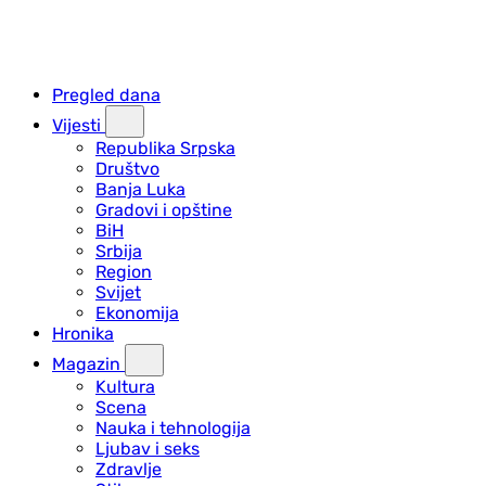
Pregled dana
Vijesti
Republika Srpska
Društvo
Banja Luka
Gradovi i opštine
BiH
Srbija
Region
Svijet
Ekonomija
Hronika
Magazin
Kultura
Scena
Nauka i tehnologija
Ljubav i seks
Zdravlje