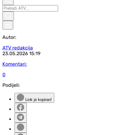
Autor:
ATV redakcija
23.05.2026
15:19
Komentari:
0
Podijeli:
Link je kopiran!