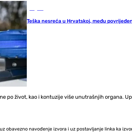
Region
Teška nesreća u Hrvatskoj, među povrijeđeni
e po život, kao i kontuzije više unutrašnjih organa. U
no uz obavezno navođenje izvora i uz postavljanje linka ka iz