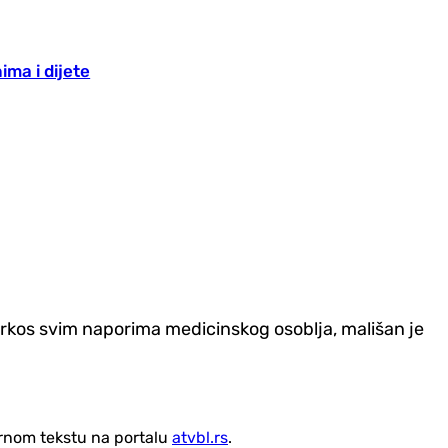
ma i dijete
prkos svim naporima medicinskog osoblja, mališan je
vornom tekstu na portalu
atvbl.rs
.