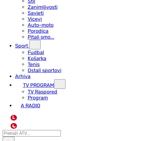
Stil
Zanimljivosti
Savjeti
Vicevi
Auto-moto
Porodica
Pitali smo...
Sport
Fudbal
Košarka
Tenis
Ostali sportovi
Arhiva
TV PROGRAM
ТV Raspored
Program
A RADIO
L