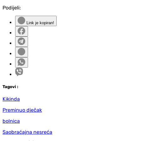
Podijeli:
Link je kopiran!
Tag
ovi
:
Kikinda
Preminuo dječak
bolnica
Saobraćajna nesreća