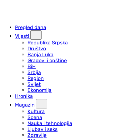
Pregled dana
Vijesti
Republika Srpska
Društvo
Banja Luka
Gradovi i opštine
BiH
Srbija
Region
Svijet
Ekonomija
Hronika
Magazin
Kultura
Scena
Nauka i tehnologija
Ljubav i seks
Zdravlje