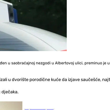
jeđen u saobraćajnoj nezgodi u Albertovoj ulici, preminuo je 
istizali u dvorište porodične kuće da izjave saučešće, naj
g dječaka.
Republika Srpska