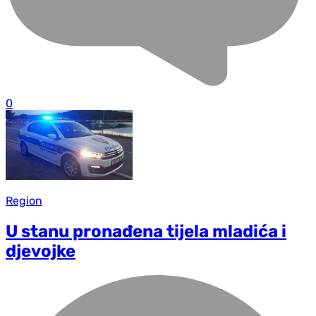
0
Region
U stanu pronađena tijela mladića i
djevojke