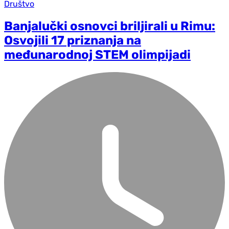
Društvo
Banjalučki osnovci briljirali u Rimu:
Osvojili 17 priznanja na
međunarodnoj STEM olimpijadi