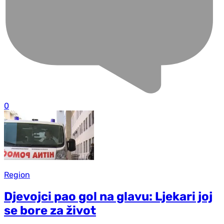
0
Region
Djevojci pao gol na glavu: Ljekari joj
se bore za život