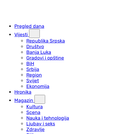
Pregled dana
Vijesti
Republika Srpska
Društvo
Banja Luka
Gradovi i opštine
BiH
Srbija
Region
Svijet
Ekonomija
Hronika
Magazin
Kultura
Scena
Nauka i tehnologija
Ljubav i seks
Zdravlje