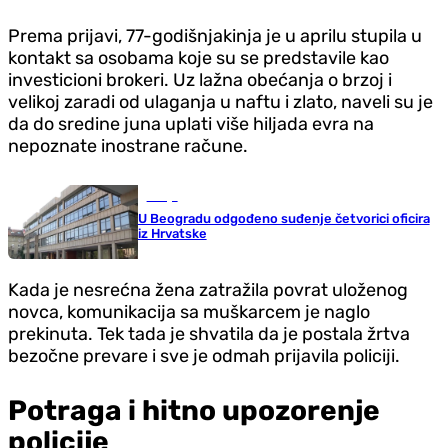
Prema prijavi, 77-godišnjakinja je u aprilu stupila u
kontakt sa osobama koje su se predstavile kao
investicioni brokeri. Uz lažna obećanja o brzoj i
velikoj zaradi od ulaganja u naftu i zlato, naveli su je
da do sredine juna uplati više hiljada evra na
nepoznate inostrane račune.
Srbija
U Beogradu odgođeno suđenje četvorici oficira
iz Hrvatske
Kada je nesrećna žena zatražila povrat uloženog
novca, komunikacija sa muškarcem je naglo
prekinuta. Tek tada je shvatila da je postala žrtva
bezočne prevare i sve je odmah prijavila policiji.
Potraga i hitno upozorenje
policije