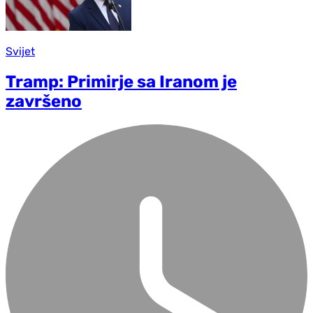
Svijet
Tramp: Primirje sa Iranom je
završeno