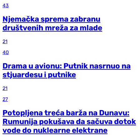
43
Njemačka sprema zabranu
društvenih mreža za mlade
21
40
Drama u avionu: Putnik nasrnuo na
stjuardesu i putnike
21
27
Potopljena treća barža na Dunavu:
Rumunija pokušava da sačuva dotok
vode do nuklearne elektrane