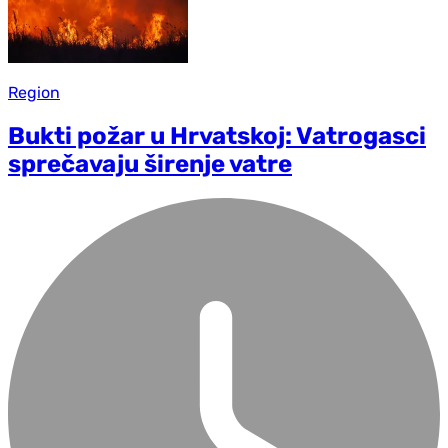
Region
Bukti požar u Hrvatskoj: Vatrogasci
sprečavaju širenje vatre