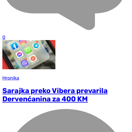
0
Hronika
Sarajka preko Vibera prevarila
Dervenćanina za 400 KM