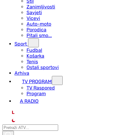
Stil
Zanimljivosti
Savjeti
Vicevi
Auto-moto
Porodica
Pitali smo...
Sport
Fudbal
Košarka
Tenis
Ostali sportovi
Arhiva
TV PROGRAM
ТV Raspored
Program
A RADIO
L