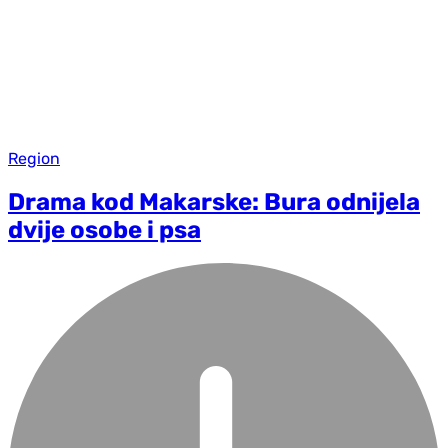
Region
Drama kod Makarske: Bura odnijela
dvije osobe i psa