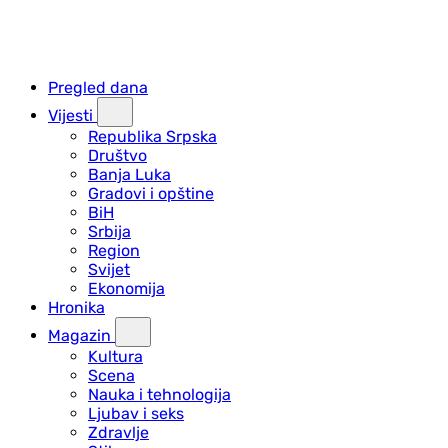
Pregled dana
Vijesti
Republika Srpska
Društvo
Banja Luka
Gradovi i opštine
BiH
Srbija
Region
Svijet
Ekonomija
Hronika
Magazin
Kultura
Scena
Nauka i tehnologija
Ljubav i seks
Zdravlje