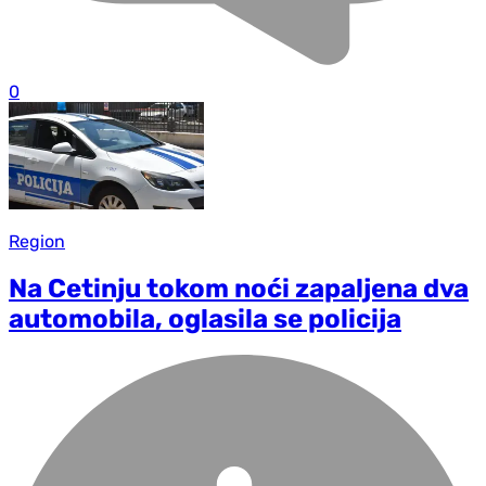
0
Region
Na Cetinju tokom noći zapaljena dva
automobila, oglasila se policija