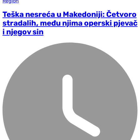
Region
Teška nesreća u Makedoniji: Četvoro
stradalih, među njima operski pjevač
i njegov sin