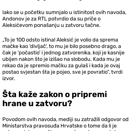
Iako se u početku sumnjalo u istinitost ovih navoda,
Andonov je za RTL potvrdio da su priče o
Aleksićevom ponašanju u zatvoru tačne.
„To je 100 odsto istina! Aleksić je volio da sprema
mačke kao 'divljač', to mu je bilo posebno drago, a
čak je 'počastio' i jednog zatvorenika, koji je kasnije
ubijen nakon što je izišao na slobodu. Kada mu je
rekao da je spremio mačku za gulaš i kada je ovaj
postao svjestan šta je pojeo, sve je povratio“, tvrdi
izvor.
Šta kaže zakon o pripremi
hrane u zatvoru?
Povodom ovih navoda, mediji su zatražili odgovor od
Ministarstva pravosuđa Hrvatske o tome da li je