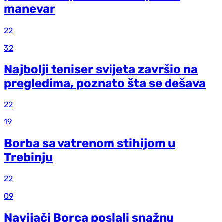
manevar
22
32
Najbolji teniser svijeta završio na
pregledima, poznato šta se dešava
22
19
Borba sa vatrenom stihijom u
Trebinju
22
09
Navijači Borca poslali snažnu