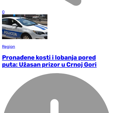
0
Region
Pronađene kosti i lobanja pored
puta: Užasan prizor u Crnoj Gori