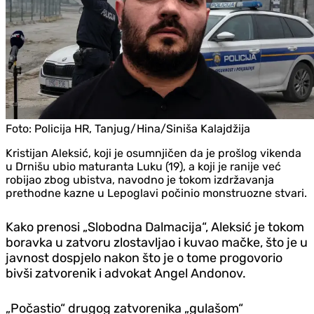
Foto:
Policija HR, Tanjug/Hina/Siniša Kalajdžija
Kristijan Aleksić, koji je osumnjičen da je prošlog vikenda
u Drnišu ubio maturanta Luku (19), a koji je ranije već
robijao zbog ubistva, navodno je tokom izdržavanja
prethodne kazne u Lepoglavi počinio monstruozne stvari.
Kako prenosi „Slobodna Dalmacija“, Aleksić je tokom
boravka u zatvoru zlostavljao i kuvao mačke, što je u
javnost dospjelo nakon što je o tome progovorio
bivši zatvorenik i advokat Angel Andonov.
„Počastio“ drugog zatvorenika „gulašom“