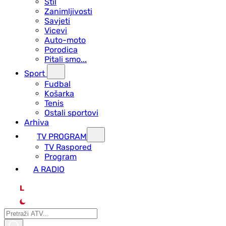
Stil
Zanimljivosti
Savjeti
Vicevi
Auto-moto
Porodica
Pitali smo...
Sport
Fudbal
Košarka
Tenis
Ostali sportovi
Arhiva
TV PROGRAM
ТV Raspored
Program
A RADIO
L