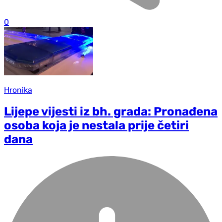
0
Hronika
Lijepe vijesti iz bh. grada: Pronađena
osoba koja je nestala prije četiri
dana