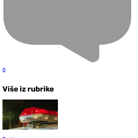
0
Više iz rubrike