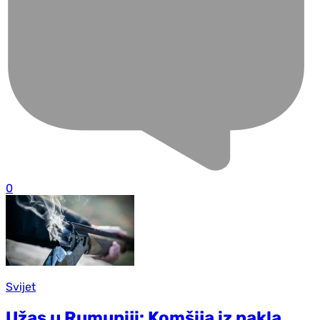
0
Svijet
Užas u Rumuniji: Komšija iz pakla