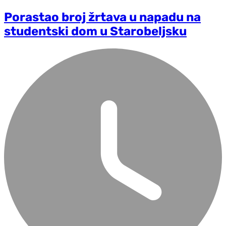
Porastao broj žrtava u napadu na
studentski dom u Starobeljsku