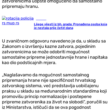
zatvorenicima uopšte omogućeno da samostalno
pripremaju hranu.
Hronika
Lijepe vijesti iz bh. grada: Pronađena osoba koja
je nestala prije četiri dana
U zvaničnom odgovoru navedeno je da, u skladu sa
Zakonom o izvršenju kazne zatvora, pojedinim
zatvorenicima se može odobriti mogućnost
samostalne pripreme jednostavnije hrane i napitaka
kao dio podsticajnih mjera.
„Naglašavamo da mogućnost samostalnog
pripremanja hrane nije specifičnost hrvatskog
zatvorskog sistema, već predstavlja uobičajenu
praksu u skladu sa međunarodnim standardima koji
promovišu princip normalizacije i postepene
pripreme zatvorenika za život na slobodi“, poručili su
iz Ministarstva, ističući da se ova pogodnost