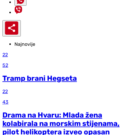
Najnovije
22
52
Tramp brani Hegseta
22
43
Drama na Hvaru: Mlada žena
kolabirala na morskim stijenama,
pilot helikoptera izveo opasan