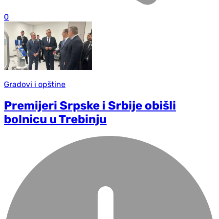
0
Gradovi i opštine
Premijeri Srpske i Srbije obišli
bolnicu u Trebinju