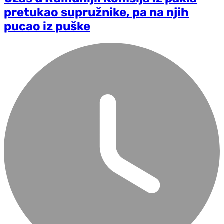
pretukao supružnike, pa na njih
pucao iz puške