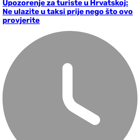
Upozorenje za turiste u Hrvatskoj:
Ne ulazite u taksi prije nego što ovo
provjerite