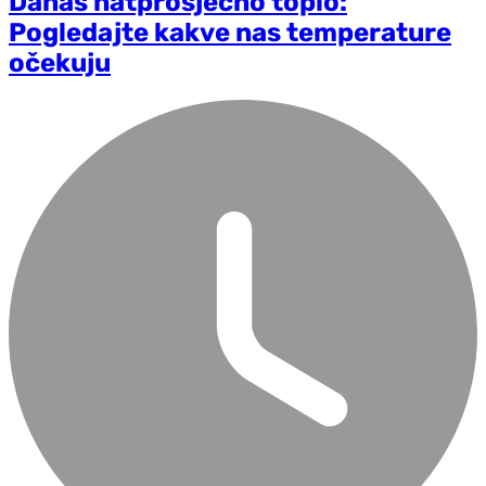
Danas natprosječno toplo:
Pogledajte kakve nas temperature
očekuju