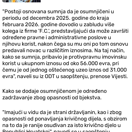
"Postoji osnovana sumnja da je osumnjičeni u
periodu od decembra 2025. godine do kraja
februara 2026. godine dovodio u zabludu više
kolega iz firme 'F.C.', predstavljajući da može završiti
određene pravne i administrativne poslove u
njihovu korist, nakon čega su mu oni po tom osnovu
predavali novac u različitim iznosima. Na taj način,
kako se sumnja, pribavio je protivpravnu imovinsku
korist u ukupnom iznosu od oko 56.000 evra, pri
čemu je od jednog oštećenog uzeo iznos od 31.000
evra", naveli su iz ODT u saopštenju, prenose Vijesti.
Kako se dodaje osumnjičenom je određeno
zadržavanje zbog opasnosti od bjekstva.
"Imajući u vidu da je strani državljanin, kao i zbog
opasnosti od ponavljanja krivičnog dijela, s obzirom
na to da je ranije osuđivan za isto krivično djelo u
Republici Hrvatskoj", navodi se u saopštenju.