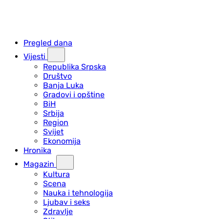
Pregled dana
Vijesti
Republika Srpska
Društvo
Banja Luka
Gradovi i opštine
BiH
Srbija
Region
Svijet
Ekonomija
Hronika
Magazin
Kultura
Scena
Nauka i tehnologija
Ljubav i seks
Zdravlje