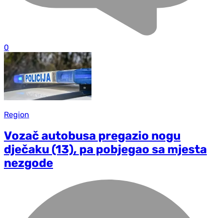
0
Region
Vozač autobusa pregazio nogu
dječaku (13), pa pobjegao sa mjesta
nezgode