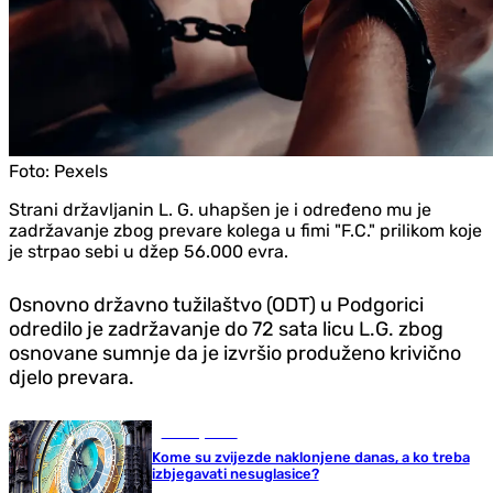
Foto:
Pexels
Strani državljanin L. G. uhapšen je i određeno mu je
zadržavanje zbog prevare kolega u fimi "F.C." prilikom koje
je strpao sebi u džep 56.000 evra.
Osnovno državno tužilaštvo (ODT) u Podgorici
odredilo je zadržavanje do 72 sata licu L.G. zbog
osnovane sumnje da je izvršio produženo krivično
djelo prevara.
Zanimljivosti
Kome su zvijezde naklonjene danas, a ko treba
izbjegavati nesuglasice?