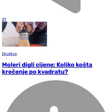
21
Društvo
Moleri digli cijene: Koliko košta
krečenje po kvadratu?