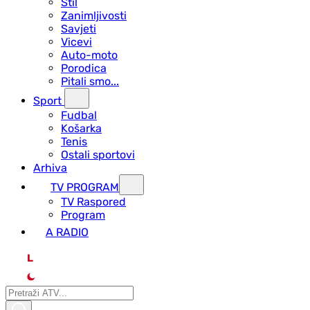
Stil
Zanimljivosti
Savjeti
Vicevi
Auto-moto
Porodica
Pitali smo...
Sport
Fudbal
Košarka
Tenis
Ostali sportovi
Arhiva
TV PROGRAM
ТV Raspored
Program
A RADIO
L