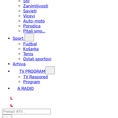
Stil
Zanimljivosti
Savjeti
Vicevi
Auto-moto
Porodica
Pitali smo...
Sport
Fudbal
Košarka
Tenis
Ostali sportovi
Arhiva
TV PROGRAM
ТV Raspored
Program
A RADIO
L