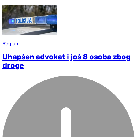
Region
Uhapšen advokat i još 8 osoba zbog
droge