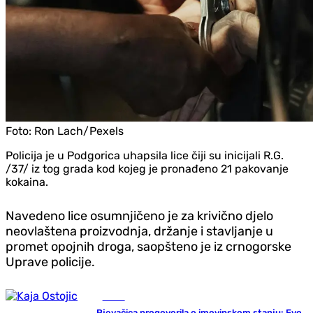
Foto:
Ron Lach/Pexels
Policija je u Podgorica uhapsila lice čiji su inicijali R.G.
/37/ iz tog grada kod kojeg je pronađeno 21 pakovanje
kokaina.
Navedeno lice osumnjičeno je za krivično djelo
neovlaštena proizvodnja, držanje i stavljanje u
promet opojnih droga, saopšteno je iz crnogorske
Uprave policije.
Scena
Pjevačica progovorila o imovinskom stanju: Evo