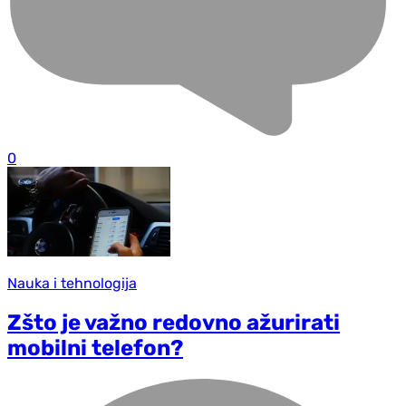
0
Nauka i tehnologija
Zšto je važno redovno ažurirati
mobilni telefon?