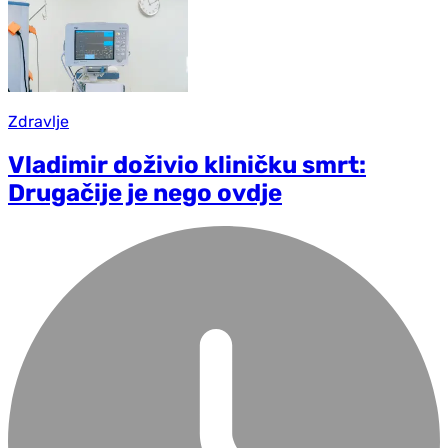
Zdravlje
Vladimir doživio kliničku smrt:
Drugačije je nego ovdje