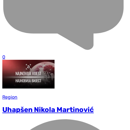
0
Region
Uhapšen Nikola Martinović