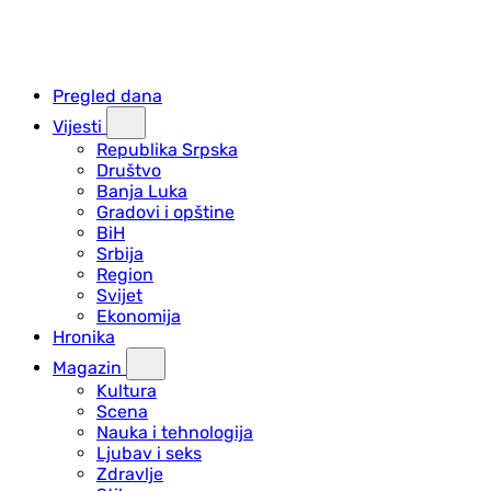
Pregled dana
Vijesti
Republika Srpska
Društvo
Banja Luka
Gradovi i opštine
BiH
Srbija
Region
Svijet
Ekonomija
Hronika
Magazin
Kultura
Scena
Nauka i tehnologija
Ljubav i seks
Zdravlje