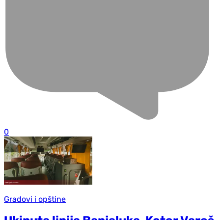
0
Gradovi i opštine