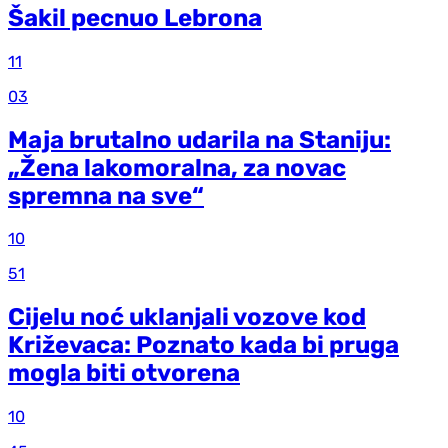
Šakil pecnuo Lebrona
11
03
Maja brutalno udarila na Staniju:
„Žena lakomoralna, za novac
spremna na sve“
10
51
Cijelu noć uklanjali vozove kod
Križevaca: Poznato kada bi pruga
mogla biti otvorena
10