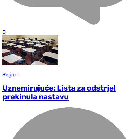
0
Region
Uznemirujuće: Lista za odstrjel
prekinula nastavu