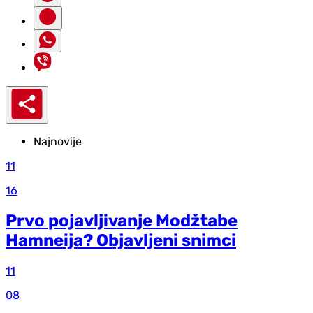
Najnovije
11
16
Prvo pojavljivanje Modžtabe
Hamneija? Objavljeni snimci
11
08