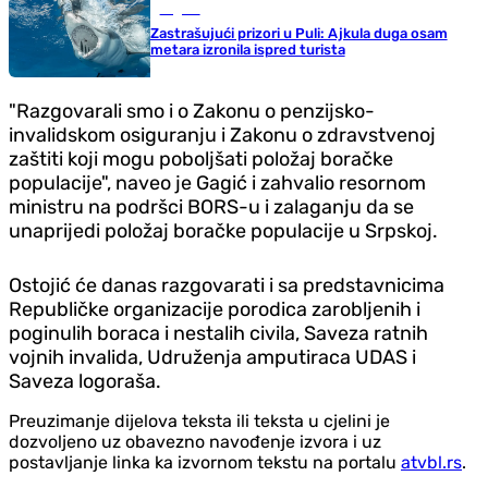
Region
Zastrašujući prizori u Puli: Ajkula duga osam
metara izronila ispred turista
"Razgovarali smo i o Zakonu o penzijsko-
invalidskom osiguranju i Zakonu o zdravstvenoj
zaštiti koji mogu poboljšati položaj boračke
populacije", naveo je Gagić i zahvalio resornom
ministru na podršci BORS-u i zalaganju da se
unaprijedi položaj boračke populacije u Srpskoj.
Ostojić će danas razgovarati i sa predstavnicima
Republičke organizacije porodica zarobljenih i
poginulih boraca i nestalih civila, Saveza ratnih
vojnih invalida, Udruženja amputiraca UDAS i
Saveza logoraša.
Preuzimanje dijelova teksta ili teksta u cjelini je
dozvoljeno uz obavezno navođenje izvora i uz
postavljanje linka ka izvornom tekstu na portalu
atvbl.rs
.