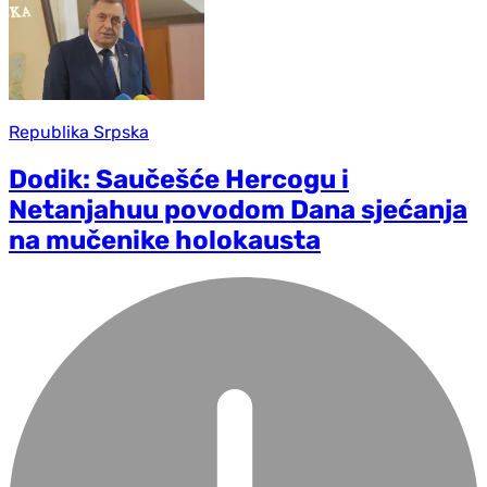
Republika Srpska
Dodik: Saučešće Hercogu i
Netanjahuu povodom Dana sjećanja
na mučenike holokausta