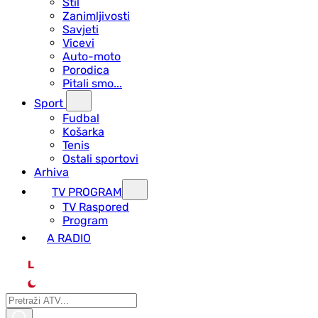
Stil
Zanimljivosti
Savjeti
Vicevi
Auto-moto
Porodica
Pitali smo...
Sport
Fudbal
Košarka
Tenis
Ostali sportovi
Arhiva
TV PROGRAM
ТV Raspored
Program
A RADIO
L