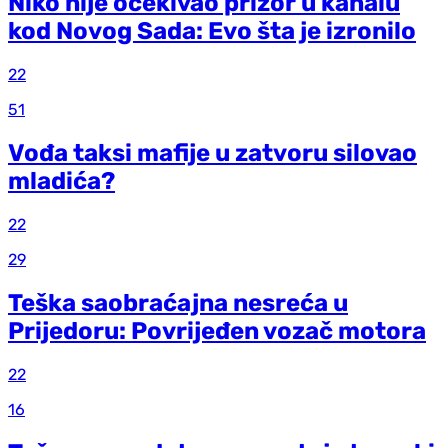
Niko nije očekivao prizor u kanalu
kod Novog Sada: Evo šta je izronilo
22
51
Vođa taksi mafije u zatvoru silovao
mladića?
22
29
Teška saobraćajna nesreća u
Prijedoru: Povrijeđen vozač motora
22
16