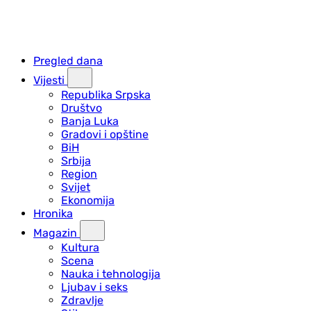
Pregled dana
Vijesti
Republika Srpska
Društvo
Banja Luka
Gradovi i opštine
BiH
Srbija
Region
Svijet
Ekonomija
Hronika
Magazin
Kultura
Scena
Nauka i tehnologija
Ljubav i seks
Zdravlje