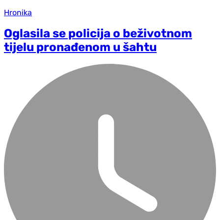
Hronika
Oglasila se policija o beživotnom
tijelu pronađenom u šahtu