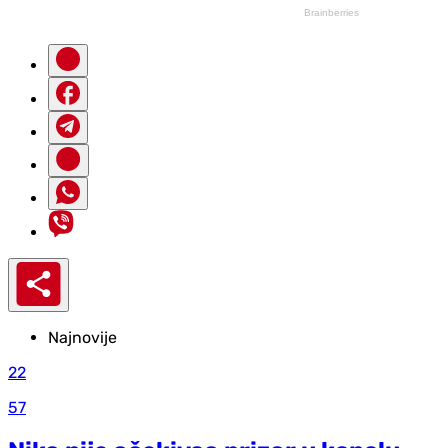
Najnovije
22
57