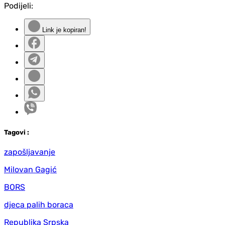
Podijeli:
Link je kopiran!
Tag
ovi
:
zapošljavanje
Milovan Gagić
BORS
djeca palih boraca
Republika Srpska