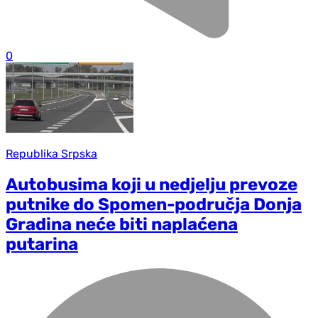
0
Republika Srpska
Autobusima koji u nedjelju prevoze
putnike do Spomen-područja Donja
Gradina neće biti naplaćena
putarina