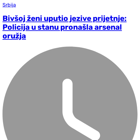
Srbija
Bivšoj ženi uputio jezive prijetnje:
Policija u stanu pronašla arsenal
oružja