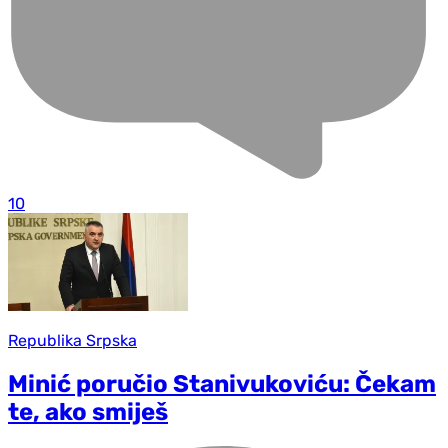
10
Republika Srpska
Minić poručio Stanivukoviću: Čekam
te, ako smiješ