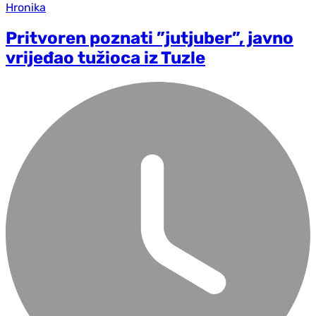
Hronika
Pritvoren poznati ”jutjuber”, javno
vrijeđao tužioca iz Tuzle