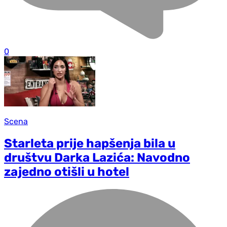
0
Scena
Starleta prije hapšenja bila u
društvu Darka Lazića: Navodno
zajedno otišli u hotel