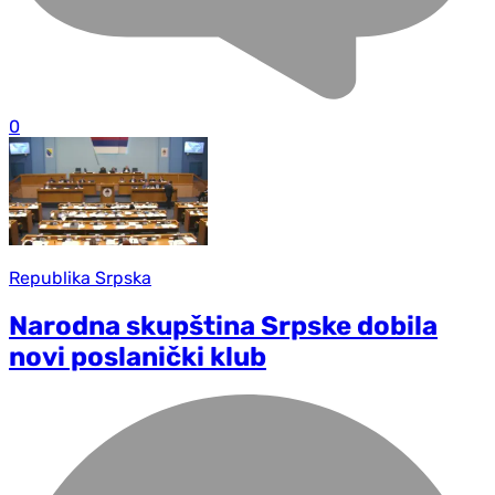
0
Republika Srpska
Narodna skupština Srpske dobila
novi poslanički klub