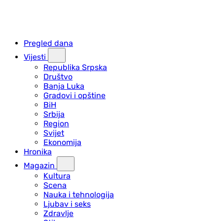
Pregled dana
Vijesti
Republika Srpska
Društvo
Banja Luka
Gradovi i opštine
BiH
Srbija
Region
Svijet
Ekonomija
Hronika
Magazin
Kultura
Scena
Nauka i tehnologija
Ljubav i seks
Zdravlje