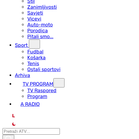
Stil
Zanimljivosti
Savjeti
Vicevi
Auto-moto
Porodica
Pitali smo...
Sport
Fudbal
Košarka
Tenis
Ostali sportovi
Arhiva
TV PROGRAM
ТV Raspored
Program
A RADIO
L