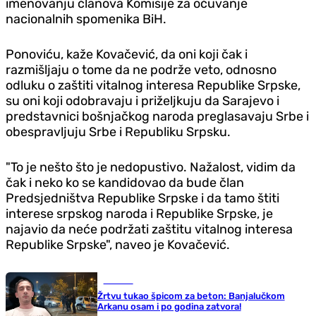
imenovanju članova Komisije za očuvanje
nacionalnih spomenika BiH.
Ponoviću, kaže Kovačević, da oni koji čak i
razmišljaju o tome da ne podrže veto, odnosno
odluku o zaštiti vitalnog interesa Republike Srpske,
su oni koji odobravaju i priželjkuju da Sarajevo i
predstavnici bošnjačkog naroda preglasavaju Srbe i
obespravljuju Srbe i Republiku Srpsku.
"To je nešto što je nedopustivo. Nažalost, vidim da
čak i neko ko se kandidovao da bude član
Predsjedništva Republike Srpske i da tamo štiti
interese srpskog naroda i Republike Srpske, je
najavio da neće podržati zaštitu vitalnog interesa
Republike Srpske", naveo je Kovačević.
Hronika
Žrtvu tukao špicom za beton: Banjalučkom
Arkanu osam i po godina zatvora!