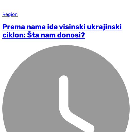
Region
Prema nama ide visinski ukrajinski
ciklon: Šta nam donosi?